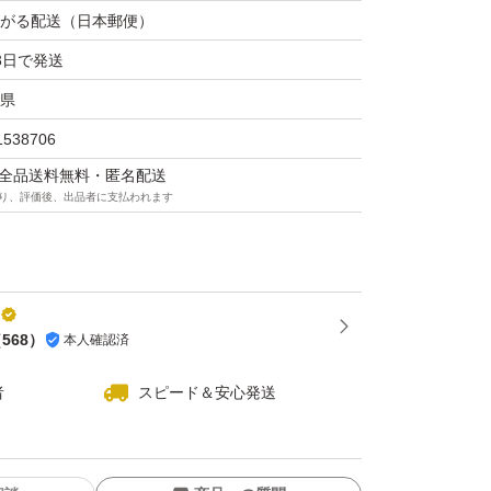
がる配送（日本郵便）
3日で発送
県
1538706
マは全品送料無料・匿名配送
り、評価後、出品者に支払われます
（
568
）
本人確認済
者
スピード＆安心発送