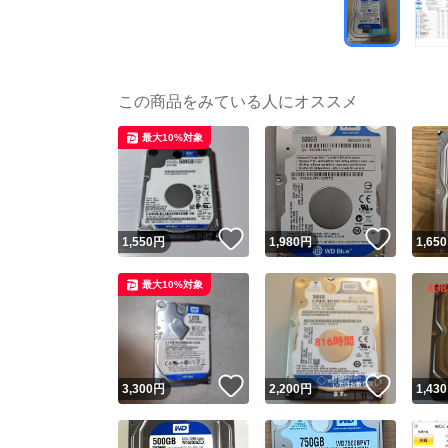
この商品をみている人にオススメ
最大10%対象
いいね！
いいね
1,550
円
1,980
円
1,650
最大10%対象
いいね！
いいね
3,300
円
2,200
円
1,430