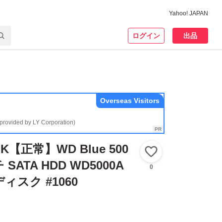
Yahoo! JAPAN
ログイン
出品
Overseas Visitors
(provided by LY Corporation)
【正常】WD Blue 500
いいね！
 SATA HDD WD5000A
0
ィスク #1060