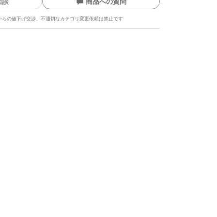
相談
商品への質問
からの値下げ交渉、不適切なカテゴリ変更依頼は禁止です
ます