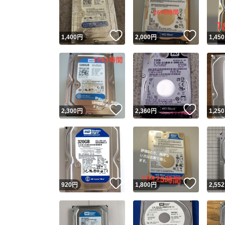
他フ
いいね！
いいね
1,400
円
2,000
円
1,450
スピード
※このバッ
スピ
いいね！
いいね
2,300
円
2,360
円
1,250
スピ
安心
いいね！
いいね
920
円
1,800
円
2,552