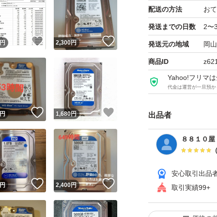
配送の方法
おて
発送までの日数
2〜
！
いいね！
いいね！
円
2,300
円
発送元の地域
岡山
商品ID
z62
Yahoo!フリ
代金は運営が一旦預か
！
いいね！
いいね！
円
1,680
円
出品者
８８１０屋
安心取引出品
！
いいね！
いいね！
円
2,400
円
取引実績99+