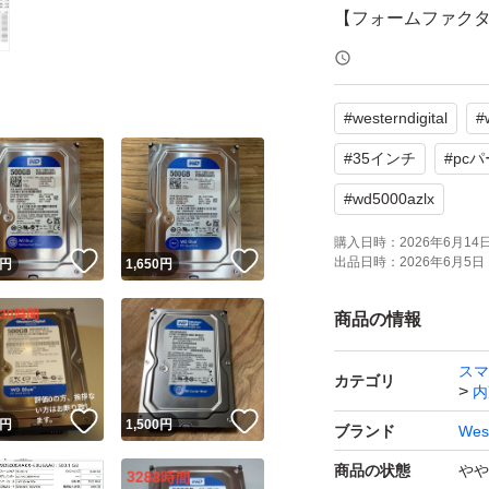
【フォームファクタ
【回転数】7200 RPM
【キャッシュ】32M
#
westerndigital
#
【製造日】2018年
#
35インチ
#
pc
画像にある通り、
#
wd5000azlx
った大きな傷や破
購入日時：
2026年6月14日 
！
いいね！
いいね！
出品日時：
2026年6月5日 
円
1,650
円
よろしくお願いい
商品の情報
スマ
カテゴリ
内
！
いいね！
いいね！
円
1,500
円
ブランド
West
商品の状態
やや