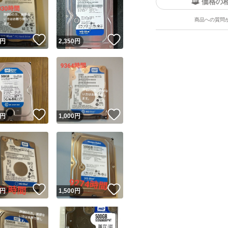
価格の
商品への質問
！
いいね！
いいね！
円
2,350
円
ユーザーの実績について
！
いいね！
いいね！
円
1,000
円
o!フリマが定めた一定の基準を満たしたユーザーにバッジを付与しています
出品者
この商品の情報をコピーします
取引出品者
Yahoo!フリマの基準をクリアした安心・安全なユーザーです
！
いいね！
いいね！
商品画像の
無断転載は禁止
されています
円
1,500
円
コピーされた情報は
必ずご自身の商品に合わせて編集
してください
コピーは
1商品につき1回
です
実績◯+
このユーザーはYahoo!フリマの取引を完了させた実績があり