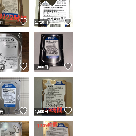
商品情報コピー機
リマ実績◯+
このユーザーは他フリマサービスでの取引実績があります
！
いいね！
いいね！
円
1,710
円
出品ページへ
&安心発送
キャンセル
ジは実績に基づく表示であり、発送を保証しているものではありません
このユーザーは高頻度で24時間以内＆設定した発送日数内に
ード＆安心発送
ます
！
いいね！
いいね！
円
1,800
円
ード発送
このユーザーは高頻度で24時間以内に発送しています
発送
このユーザーは設定した発送日数内に発送しています
！
いいね！
いいね！
円
1,500
円