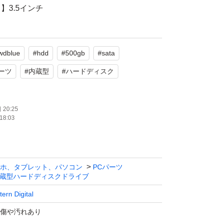
】3.5インチ
 Class
B
wdblue
#
hdd
#
500gb
#
sata
1月2日
パーツ
#
内蔵型
#
ハードディスク
表面に多少の擦れや汚れが見られますが、目立
損はありません。動作確認済みです。
20:25
18:03
たします。
ホ、タブレット、パソコン
PCパーツ
蔵型ハードディスクドライブ
ern Digital
傷や汚れあり