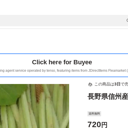
Click here for Buyee
ing agent service operated by tenso, featuring items from JDirectItems Fleamarket 
この商品は
3日
で
長野県信州産
送料無料
720
円