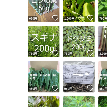
いいね！
いいね
650
円
1,000
円
790
いいね！
いいね
750
円
750
円
3,200
Yaho
安心取引
安心
いいね！
いいね
450
円
950
円
550
取引実績
取引