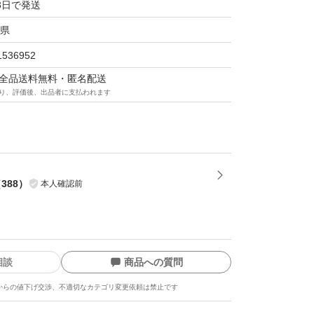
3日で発送
県
1536952
マは全品送料無料・匿名配送
り、評価後、出品者に支払われます
（
388
）
本人確認前
相談
商品への質問
からの値下げ交渉、不適切なカテゴリ変更依頼は禁止です