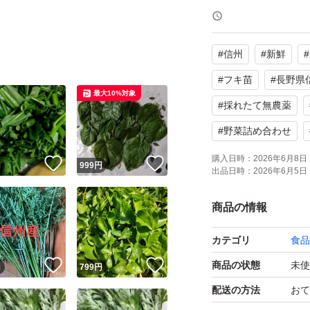
#
信州
#
新鮮
#
#
フキ苗
#
長野県
最大10%対象
#
採れたて無農薬
#
野菜詰め合わせ
購入日時：
2026年6月8日 
！
いいね！
いいね！
円
999
円
出品日時：
2026年6月5日 
商品の情報
カテゴリ
食品
！
いいね！
いいね！
商品の状態
未使
円
799
円
配送の方法
おて