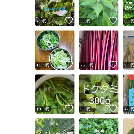
他フ
いいね！
いいね
700
円
300
円
660
スピード
※このバッ
スピ
いいね！
いいね
1,800
円
2,200
円
900
スピ
安心
いいね！
いいね
1,100
円
880
円
720