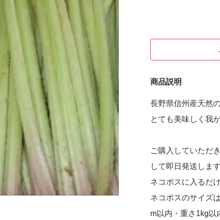
商品説明
長野県信州産天然
とても美味しく我が
ご購入していただ
して即日発送しま
ネコポスに入るだけ
ネコポスのサイズは、
m以内・重さ1kg