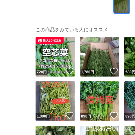
この商品をみている人にオススメ
最大10%対象
いいね！
いいね
720
円
1,780
円
580
いいね！
いいね
1,000
円
890
円
890