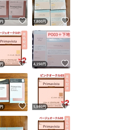
商品情報コピー機
リマ実績◯+
このユーザーは他フリマサービスでの取引実績があります
！
いいね！
いいね！
円
7,800
円
出品ページへ
&安心発送
キャンセル
ジは実績に基づく表示であり、発送を保証しているものではありません
このユーザーは高頻度で24時間以内＆設定した発送日数内に
ード＆安心発送
ます
！
いいね！
いいね！
円
4,150
円
ード発送
このユーザーは高頻度で24時間以内に発送しています
発送
このユーザーは設定した発送日数内に発送しています
！
いいね！
いいね！
円
5,980
円