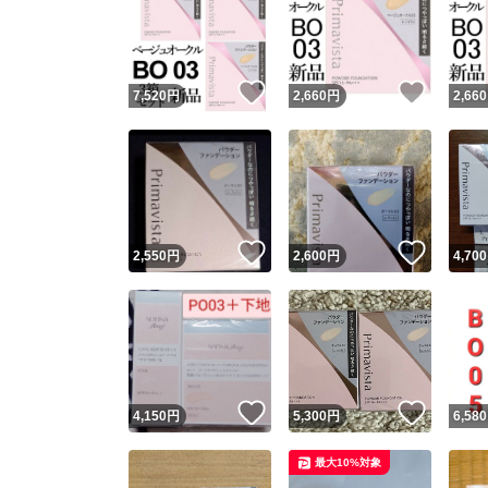
いいね！
いいね
7,520
円
2,660
円
2,660
いいね！
いいね
2,550
円
2,600
円
4,700
いいね！
いいね
4,150
円
5,300
円
6,580
最大10%対象