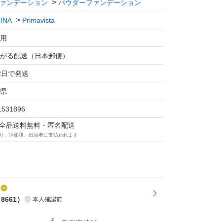
ァンデーション
パウダーファンデーション
ーション
INA
Primavista
用
がる配送（日本郵便）
2日で発送
県
1531896
マは全品送料無料・匿名配送
り、評価後、出品者に支払われます
（
8661
）
本人確認前