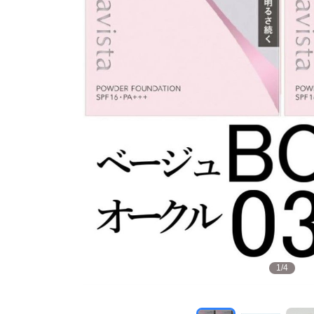
1
/
4