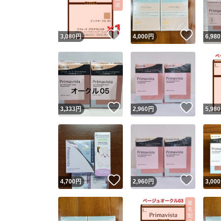
他フ
いいね！
いいね
3,080
円
4,000
円
6,980
スピード
※このバッ
スピ
いいね！
いいね
3,333
円
2,960
円
5,980
スピ
安心
いいね！
いいね
4,700
円
2,960
円
3,000