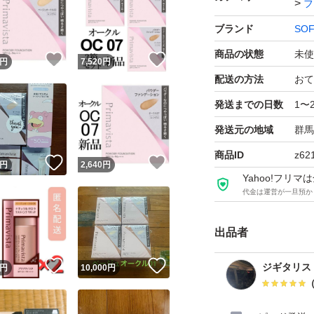
フ
#パウダーファンデ
ブランド
SOF
商品の状態
未使
！
いいね！
いいね！
円
7,520
円
配送の方法
おて
発送までの日数
1〜
発送元の地域
群馬
商品ID
z62
！
いいね！
いいね！
円
2,640
円
Yahoo!フリ
代金は運営が一旦預か
出品者
！
いいね！
いいね！
ジギタリス
円
10,000
円