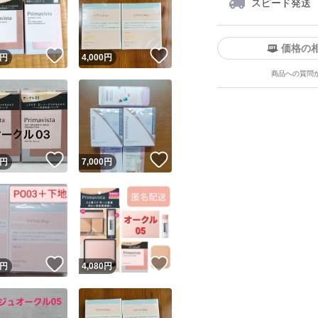
スピード発送
価格の
！
いいね！
いいね！
円
4,000
円
商品への質問
ユーザーの実績について
！
いいね！
いいね！
円
7,000
円
o!フリマが定めた一定の基準を満たしたユーザーにバッジを付与しています
出品者
この商品の情報をコピーします
取引出品者
Yahoo!フリマの基準をクリアした安心・安全なユーザーです
！
いいね！
いいね！
商品画像の
無断転載は禁止
されています
円
4,080
円
コピーされた情報は
必ずご自身の商品に合わせて編集
してください
コピーは
1商品につき1回
です
実績◯+
このユーザーはYahoo!フリマの取引を完了させた実績があり