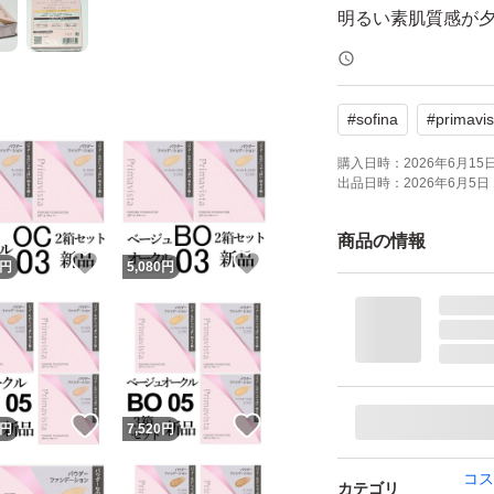
明るい素肌質感が
ブランド：SOFINA Pr
本体/詰め替え：詰
#
sofina
#
primavis
ベースメイク特徴：
カット
購入日時：
2026年6月15日 
出品日時：
2026年6月5日 
ベースメイクお悩み
特徴：無香料
商品の情報
！
いいね！
いいね！
PA：PA+++
円
5,080
円
SPF：16.0 SPF
匿名配送でお送り
家族に喫煙者なし
！
いいね！
いいね！
円
7,520
円
#プリマヴィスタ
コス
カテゴリ