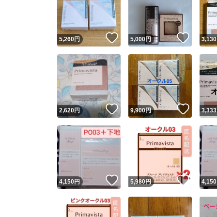
いいね！
いいね
5,260
円
5,000
円
3,130
いいね！
いいね
2,620
円
9,900
円
3,333
Yaho
安心取引
安心
いいね！
いいね
4,150
円
5,980
円
4,150
取引実績
取引