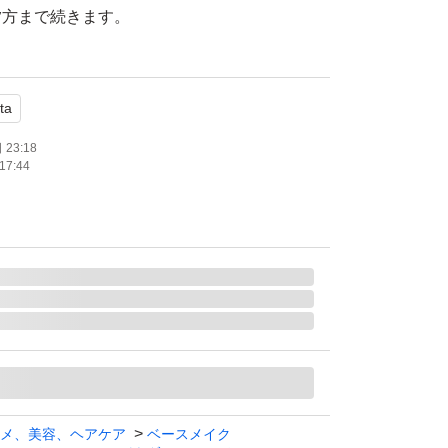
夕方まで続きます。
imavista
め替え
ta
カバー力 崩れにくい 肌の透明感、薄づき UV
23:18
17:44
：テカリ、皮脂 くすみ
します。
です。
メ、美容、ヘアケア
ベースメイク