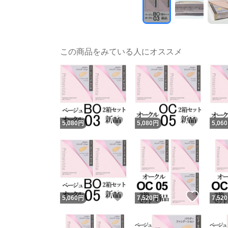
この商品をみている人にオススメ
いいね！
いいね
5,080
円
5,080
円
5,060
いいね！
いいね
5,060
円
7,520
円
7,520