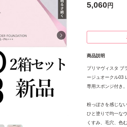
5,060
円
商品説明
プリマヴィスタ ブ
ージュオークル03
専用スポンジ付き。
粉っぽさを感じな
ひと塗りで均一な
くすみ、毛穴、色