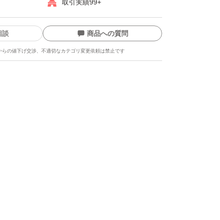
取引実績99+
相談
商品への質問
からの値下げ交渉、不適切なカテゴリ変更依頼は禁止です
ます