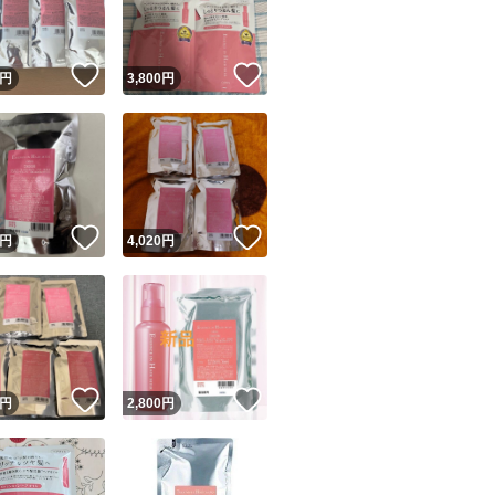
商品情報コピー機
リマ実績◯+
このユーザーは他フリマサービスでの取引実績があります
！
いいね！
いいね！
円
3,800
円
出品ページへ
&安心発送
キャンセル
ジは実績に基づく表示であり、発送を保証しているものではありません
このユーザーは高頻度で24時間以内＆設定した発送日数内に
ード＆安心発送
ます
！
いいね！
いいね！
円
4,020
円
ード発送
このユーザーは高頻度で24時間以内に発送しています
発送
このユーザーは設定した発送日数内に発送しています
！
いいね！
いいね！
円
2,800
円