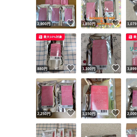
いいね！
いいね
2,900
円
1,850
円
1,079
最大10%対象
最
いいね！
いいね
880
円
1,100
円
3,899
Yaho
安心取引
安心
いいね！
いいね
2,250
円
1,150
円
2,000
取引実績
取引