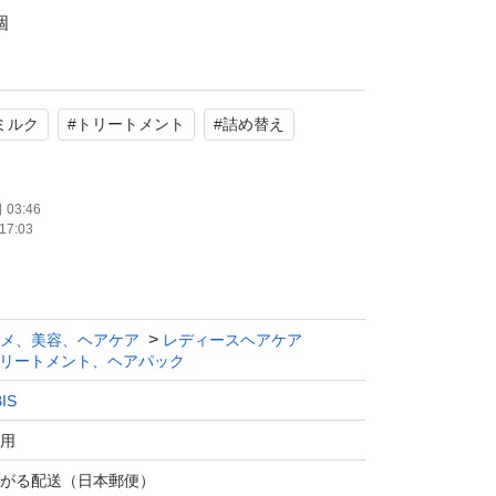
個
さないトリートメント
ミルク
#
トリートメント
#
詰め替え
たします。
03:46
17:03
メ、美容、ヘアケア
レディースヘアケア
リートメント、ヘアパック
IS
用
がる配送（日本郵便）