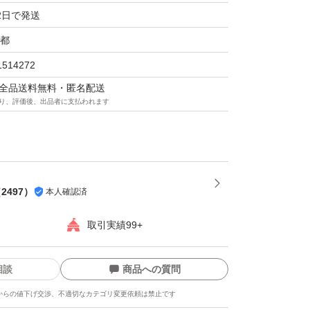
2日で発送
都
1514272
マは全品送料無料・匿名配送
り、評価後、出品者に支払われます
（
2497
）
本人確認済
取引実績99+
相談
商品への質問
からの値下げ交渉、不適切なカテゴリ変更依頼は禁止です