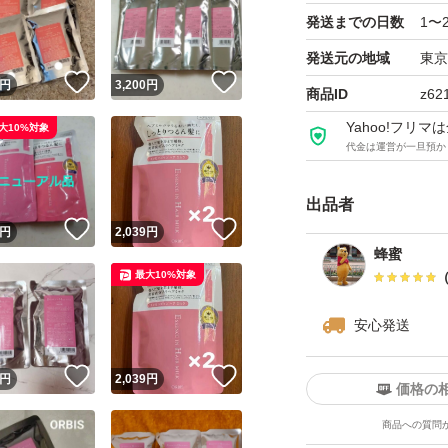
発送までの日数
1〜
発送元の地域
東京
！
いいね！
いいね！
円
3,200
円
商品ID
z62
Yahoo!フリ
大10%対象
代金は運営が一旦預か
出品者
！
いいね！
いいね！
円
2,039
円
蜂蜜
最大10%対象
安心発送
！
いいね！
いいね！
円
2,039
円
価格の
商品への質問