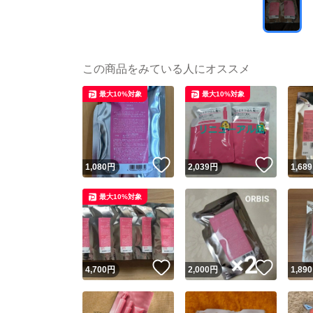
この商品をみている人にオススメ
最大10%対象
最大10%対象
いいね！
いいね
1,080
円
2,039
円
1,689
最大10%対象
いいね！
いいね
4,700
円
2,000
円
1,890