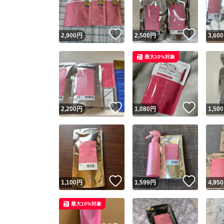
他フ
いいね！
いいね
2,900
円
2,500
円
3,600
スピード
最大10%対象
※このバッ
スピ
いいね！
いいね
2,200
円
1,080
円
1,500
スピ
安心
いいね！
いいね
1,100
円
1,599
円
4,950
最大10%対象