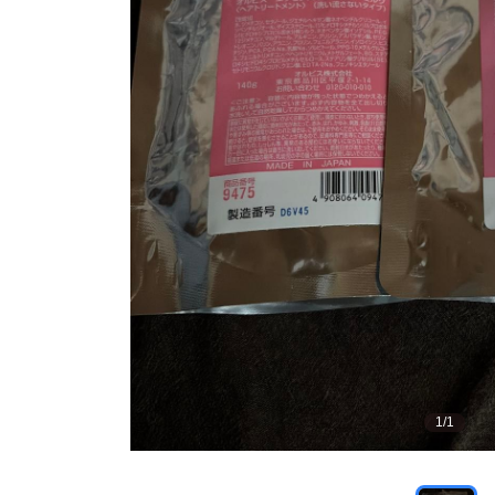
1
/
1