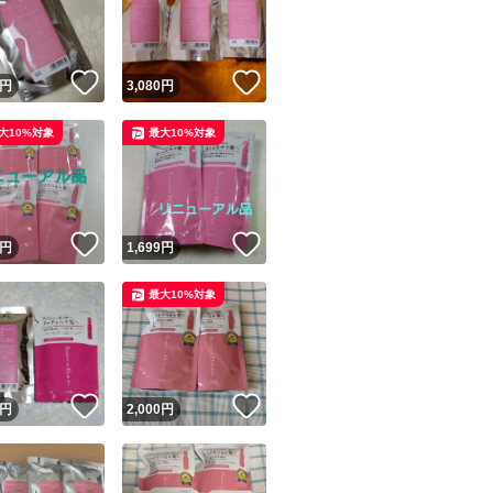
！
いいね！
いいね！
円
3,080
円
大10%対象
最大10%対象
ユーザーの実績について
！
いいね！
いいね！
円
1,699
円
o!フリマが定めた一定の基準を満たしたユーザーにバッジを付与しています
最大10%対象
出品者
この商品の情報をコピーします
取引出品者
Yahoo!フリマの基準をクリアした安心・安全なユーザーです
！
いいね！
いいね！
商品画像の
無断転載は禁止
されています
円
2,000
円
コピーされた情報は
必ずご自身の商品に合わせて編集
してください
コピーは
1商品につき1回
です
実績◯+
このユーザーはYahoo!フリマの取引を完了させた実績があり