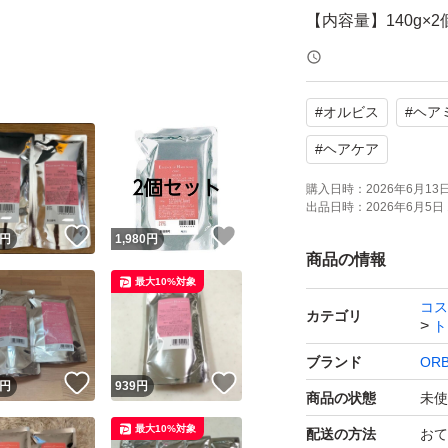
【内容量】140g×2
【タイプ】洗い流
【状態】未使用
#
オルビス
#
ヘア
よろしくお願いい
#
ヘアケア
購入日時：
2026年6月13日 
出品日時：
2026年6月5日 
！
いいね！
いいね！
円
1,980
円
商品の情報
最大10%対象
コス
カテゴリ
ト
ブランド
ORB
！
いいね！
いいね！
円
939
円
商品の状態
未使
最大10%対象
配送の方法
おて