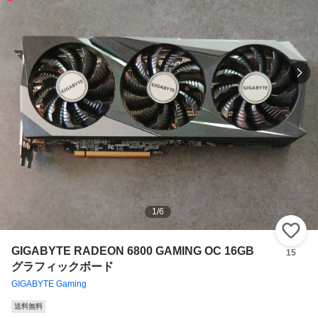
1
/
6
い
GIGABYTE RADEON 6800 GAMING OC 16GB
15
グラフィックボード
GIGABYTE Gaming
送料無料