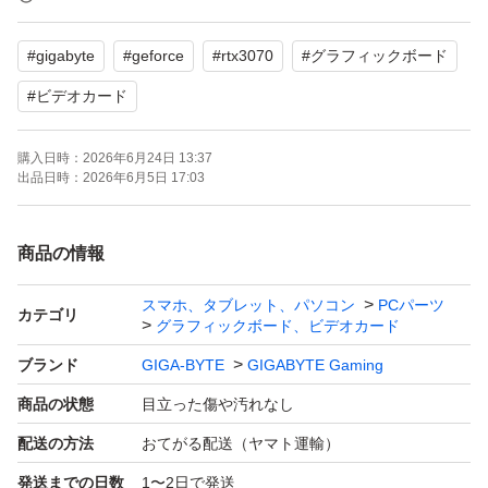
喫煙なし、マイニングなし、ペットなし
#
gigabyte
#
geforce
#
rtx3070
#
グラフィックボード
よろしくお願いします
#
ビデオカード
購入日時：
2026年6月24日 13:37
出品日時：
2026年6月5日 17:03
商品の情報
スマホ、タブレット、パソコン
PCパーツ
カテゴリ
グラフィックボード、ビデオカード
ブランド
GIGA-BYTE
GIGABYTE Gaming
商品の状態
目立った傷や汚れなし
配送の方法
おてがる配送（ヤマト運輸）
発送までの日数
1〜2日で発送