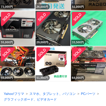
73,000
円
26,000
円
51,000
円
55,000
円
29,000
円
33,500
円
55,000
円
51,980
円
64,000
円
Yahoo!フリマ
スマホ、タブレット、パソコン
PCパーツ
グラフィックボード、ビデオカード