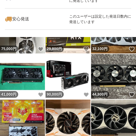
に発送しています
いいね！
いいね！
85,800
円
40,000
円
54,980
円
このユーザーは設定した発送日数内に
安心発送
発送しています
いいね！
いいね！
75,000
円
29,800
円
32,100
円
いいね！
いいね！
41,000
円
90,000
円
44,800
円