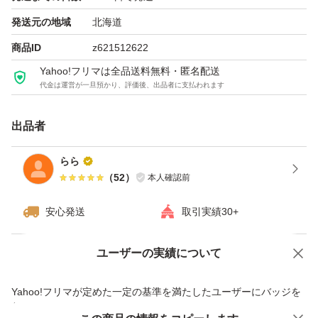
発送元の地域
北海道
商品ID
z621512622
Yahoo!フリマは全品送料無料・匿名配送
代金は運営が一旦預かり、評価後、出品者に支払われます
出品者
らら
（
52
）
本人確認前
安心発送
取引実績30+
ユーザーの実績について
価格の相談
商品への質問
商品への質問からの値下げ交渉、不適切なカテゴリ変更依頼は禁止です
Yahoo!フリマが定めた一定の基準を満たしたユーザーにバッジを
付与しています