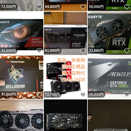
いいね！
いいね！
72,500
円
69,800
円
59,000
円
いいね！
いいね！
31,050
円
61,990
円
33,980
円
いいね！
いいね！
97,000
円
72,780
円
33,333
円