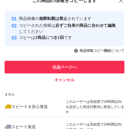
この商品をみている人にオススメ
この商品の情報をコピーします
安心取引出品者
最大10%対象
最大10%対象
Yahoo!フリマの基準をクリアした安
安心取引出品者
商品画像の
無断転載は禁止
されています
心・安全なユーザーです
コピーされた情報は
必ずご自身の商品に合わせて編集
取引実績
してください
コピーは
1商品につき1回
です
このユーザーはYahoo!フリマの取
取引実績◯+
いいね！
いいね！
31,900
円
55,800
円
21,580
円
引を完了させた実績があります
商品情報コピー機能について
このユーザーは他フリマサービス
他フリマ実績◯+
出品ページへ
での取引実績があります
キャンセル
スピード&安心発送
いいね！
いいね！
26,000
※このバッジは実績に基づく表示であり、発送を保証しているものではあり
円
55,000
円
52,000
円
ません
最大10%対象
このユーザーは高頻度で24時間以内
スピード＆安心発送
＆設定した発送日数内に発送していま
す
このユーザーは高頻度で24時間以内
スピード発送