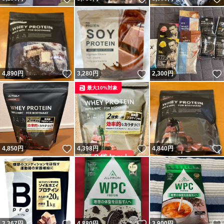
いいね！
いいね！
4,890
円
3,280
円
2,300
円
最大10%対象
いいね！
いいね！
4,850
円
4,398
円
4,840
円
いいね！
いいね！
3,367
円
4,880
円
3,900
円