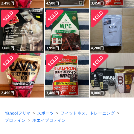
2,490
円
4,500
円
3,450
円
3,680
円
3,950
円
4,280
円
2,490
円
3,480
円
8,000
円
Yahoo!フリマ
スポーツ
フィットネス、トレーニング
プロテイン
ホエイプロテイン