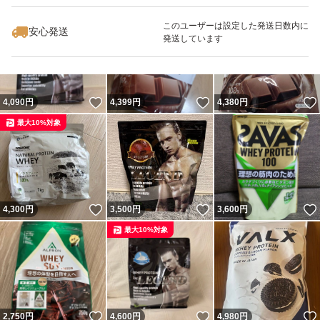
最大10%対象
このユーザーは設定した発送日数内に
安心発送
発送しています
いいね！
いいね！
4,090
円
4,399
円
4,380
円
最大10%対象
いいね！
いいね！
4,300
円
3,500
円
3,600
円
最大10%対象
いいね！
いいね！
2,750
円
4,600
円
4,980
円