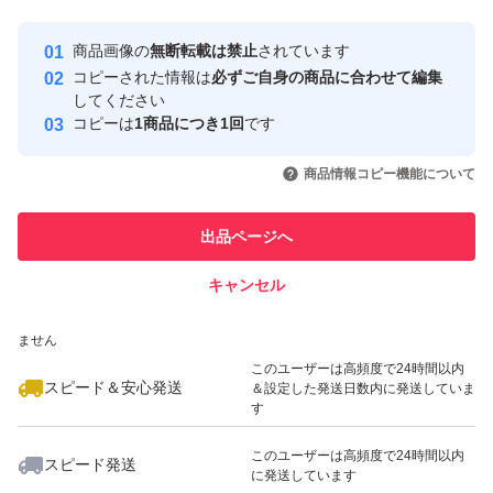
最大10%対象
最大10%対象
最大10%対象
Yahoo!フリマの基準をクリアした安
安心取引出品者
商品画像の
無断転載は禁止
されています
心・安全なユーザーです
コピーされた情報は
必ずご自身の商品に合わせて編集
取引実績
してください
コピーは
1商品につき1回
です
このユーザーはYahoo!フリマの取
取引実績◯+
いいね！
いいね！
3,580
円
4,500
円
3,580
円
引を完了させた実績があります
商品情報コピー機能について
最大10%対象
最大10%対象
このユーザーは他フリマサービス
他フリマ実績◯+
出品ページへ
での取引実績があります
キャンセル
スピード&安心発送
いいね！
いいね！
3,200
※このバッジは実績に基づく表示であり、発送を保証しているものではあり
円
3,680
円
3,580
円
ません
このユーザーは高頻度で24時間以内
スピード＆安心発送
＆設定した発送日数内に発送していま
す
このユーザーは高頻度で24時間以内
スピード発送
に発送しています
いいね！
いいね！
4,500
円
3,500
円
3,550
円