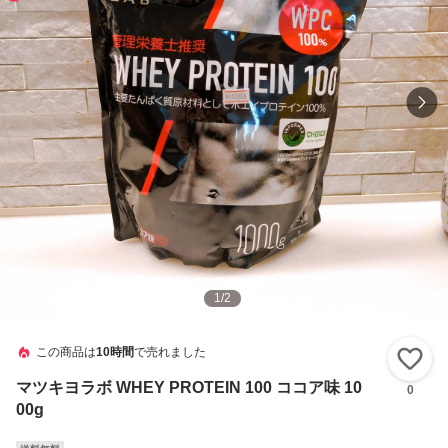
1
/
2
この商品は
10時間
で売れました
い
マツキヨラボ WHEY PROTEIN 100 ココア味 10
0
00g