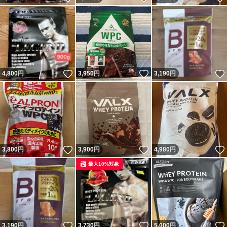
いいね！
いいね！
4,800
円
3,950
円
3,190
円
いいね！
いいね！
3,800
円
3,900
円
4,980
円
最大10%対象
いいね！
いいね！
3,190
円
3,730
円
5,000
円