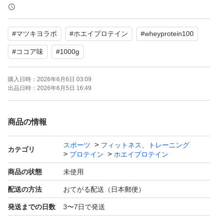
【商品名】WHEY PROTEIN 100
【フレーバー】ココア味
#
マツキヨラボ
#
ホエイプロテイン
#
wheyprotein100
【内容量】1000g
【商品の状態】未使用
#
ココア味
#
1000g
【賞味期限】2026.06
購入日時：
2026年6月6日 03:09
【定価】3,866円
出品日時：
2026年6月5日 16:49
よろしくお願いいたします。
商品の情報
スポーツ
フィットネス、トレーニング
カテゴリ
プロテイン
ホエイプロテイン
商品の状態
未使用
配送の方法
おてがる配送（日本郵便）
発送までの日数
3〜7日で発送