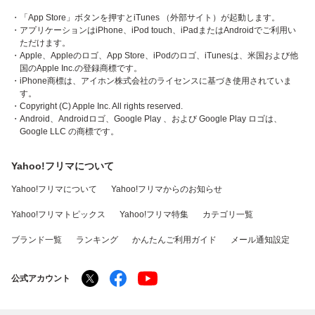
・「App Store」ボタンを押すとiTunes （外部サイト）が起動します。
・アプリケーションはiPhone、iPod touch、iPadまたはAndroidでご利用い
ただけます。
・Apple、Appleのロゴ、App Store、iPodのロゴ、iTunesは、米国および他
国のApple Inc.の登録商標です。
・iPhone商標は、アイホン株式会社のライセンスに基づき使用されていま
す。
・Copyright (C) Apple Inc. All rights reserved.
・Android、Androidロゴ、Google Play 、および Google Play ロゴは、
Google LLC の商標です。
Yahoo!フリマについて
Yahoo!フリマについて
Yahoo!フリマからのお知らせ
Yahoo!フリマトピックス
Yahoo!フリマ特集
カテゴリ一覧
ブランド一覧
ランキング
かんたんご利用ガイド
メール通知設定
公式アカウント