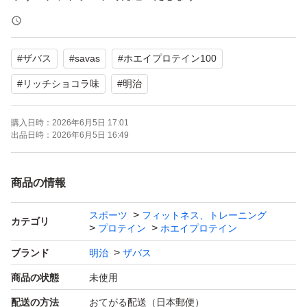
開封時、気をつけて
開封してください。
#
ザバス
#
savas
#
ホエイプロテイン100
#MeijiSeikaファルマ
#
リッチショコラ味
#
明治
#明治ザバスホエイプロテイン100リッチショコラ味
購入日時：
2026年6月5日 17:01
出品日時：
2026年6月5日 16:49
商品の情報
スポーツ
フィットネス、トレーニング
カテゴリ
プロテイン
ホエイプロテイン
ブランド
明治
ザバス
商品の状態
未使用
配送の方法
おてがる配送（日本郵便）