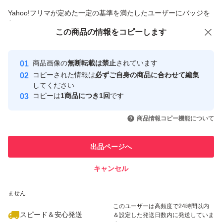
商品への質問からの値下げ交渉、不適切なカテゴリ変更依頼は禁止です
Yahoo!フリマが定めた一定の基準を満たしたユーザーにバッジを
付与しています
この商品をみている人にオススメ
この商品の情報をコピーします
安心取引出品者
最大10%対象
Yahoo!フリマの基準をクリアした安
安心取引出品者
商品画像の
無断転載は禁止
されています
心・安全なユーザーです
コピーされた情報は
必ずご自身の商品に合わせて編集
取引実績
してください
コピーは
1商品につき1回
です
このユーザーはYahoo!フリマの取
取引実績◯+
いいね！
いいね！
9,000
円
4,870
円
4,870
円
引を完了させた実績があります
商品情報コピー機能について
最大10%対象
このユーザーは他フリマサービス
他フリマ実績◯+
出品ページへ
での取引実績があります
キャンセル
スピード&安心発送
いいね！
いいね！
4,720
※このバッジは実績に基づく表示であり、発送を保証しているものではあり
円
4,000
円
4,200
円
ません
最大10%対象
このユーザーは高頻度で24時間以内
スピード＆安心発送
＆設定した発送日数内に発送していま