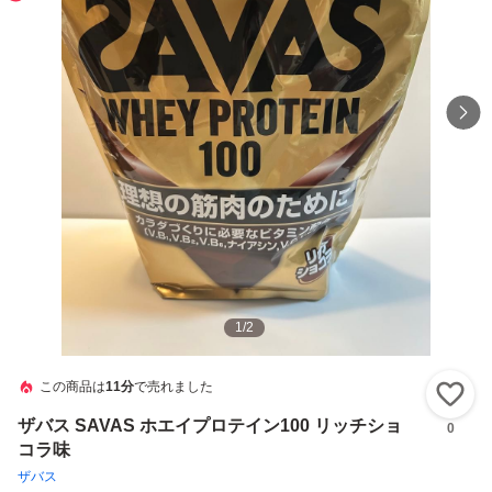
1
/
2
この商品は
11分
で売れました
い
ザバス SAVAS ホエイプロテイン100 リッチショ
0
コラ味
ザバス