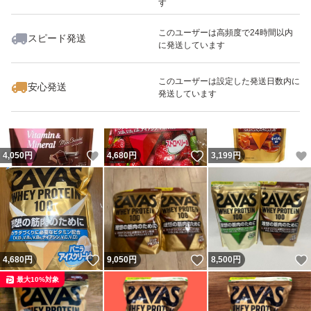
す
このユーザーは高頻度で24時間以内
スピード発送
に発送しています
いいね！
いいね！
5,000
円
3,600
円
9,100
円
最大10%対象
このユーザーは設定した発送日数内に
安心発送
発送しています
いいね！
いいね！
4,050
円
4,680
円
3,199
円
いいね！
いいね！
4,680
円
9,050
円
8,500
円
最大10%対象