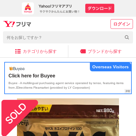
ログイン
カテゴリから探す
ブランドから探す
Overseas Visitors
Click here for Buyee
Buyee - A multilingual purchasing agent service operated by tenso, featuring items
from JDirectItems Fleamarket (provided by LY Corporation)