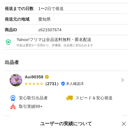
発送までの日数
1〜2日で発送
発送元の地域
愛知県
商品ID
z621507674
Yahoo!フリマは全品送料無料・匿名配送
代金は運営が一旦預かり、評価後、出品者に支払われます
出品者
Aoi90358
（
2731
）
本人確認済
安心取引出品者
スピード＆安心発送
取引実績99+
ユーザーの実績について
価格の相談
商品への質問