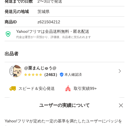
発送までの日数
2〜3日で発送
発送元の地域
茨城県
商品ID
z621504212
Yahoo!フリマは全品送料無料・匿名配送
代金は運営が一旦預かり、評価後、出品者に支払われます
出品者
@栗まんじゅう@
（
2463
）
本人確認済
スピード＆安心発送
取引実績99+
ユーザーの実績について
価格の相談
商品への質問
商品への質問からの値下げ交渉、不適切なカテゴリ変更依頼は禁止です
Yahoo!フリマが定めた一定の基準を満たしたユーザーにバッジを
付与しています