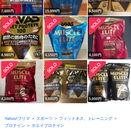
7,400
円
15,999
円
8,500
円
8,980
円
4,150
円
4,100
円
4,100
円
9,000
円
5,000
円
Yahoo!フリマ
スポーツ
フィットネス、トレーニング
プロテイン
ホエイプロテイン