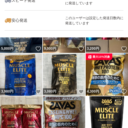
スピード発送
に発送しています
いいね！
いいね！
2,880
円
4,850
円
15,999
円
最大10%対象
最大10%対象
このユーザーは設定した発送日数内に
安心発送
発送しています
いいね！
いいね！
5,000
円
9,000
円
3,200
円
最大10%対象
いいね！
いいね！
3,980
円
3,080
円
4,300
円