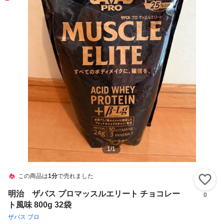
1
/
1
この商品は
1分
で売れました
い
明治 ザバス プロマッスルエリート チョコレー
0
ト風味 800g 32袋
ザバス プロ