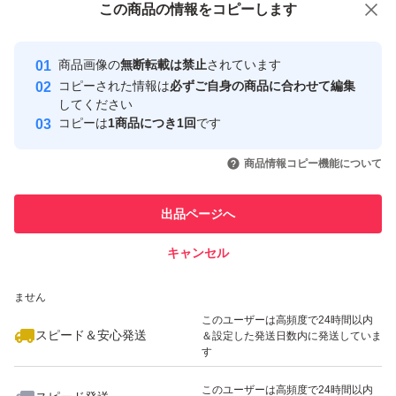
この商品をみている人にオススメ
この商品の情報をコピーします
安心取引出品者
最大10%対象
最大10%対象
Yahoo!フリマの基準をクリアした安
安心取引出品者
商品画像の
無断転載は禁止
されています
心・安全なユーザーです
コピーされた情報は
必ずご自身の商品に合わせて編集
取引実績
してください
コピーは
1商品につき1回
です
このユーザーはYahoo!フリマの取
取引実績◯+
いいね！
いいね！
3,980
円
4,680
円
3,980
円
引を完了させた実績があります
商品情報コピー機能について
最大10%対象
最大10%対象
このユーザーは他フリマサービス
他フリマ実績◯+
出品ページへ
での取引実績があります
キャンセル
スピード&安心発送
いいね！
いいね！
3,450
※このバッジは実績に基づく表示であり、発送を保証しているものではあり
円
2,540
円
4,290
円
ません
最大10%対象
このユーザーは高頻度で24時間以内
スピード＆安心発送
＆設定した発送日数内に発送していま
す
このユーザーは高頻度で24時間以内