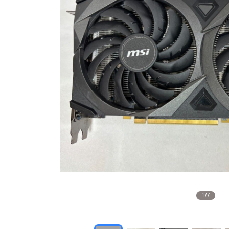
1
/
7