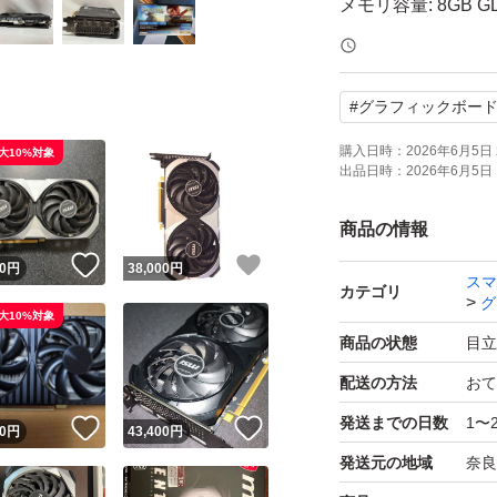
メモリ容量: 8GB G
出力端子: DisplayPor
#
グラフィックボー
補助電源: 8ピン ×2
購入日時：
2026年6月5日 
大10%対象
出品日時：
2026年6月5日 
【状態・使用環境
商品の情報
動作確認済み: FF
！
いいね！
いいね！
0
円
38,000
円
スマ
カテゴリ
グ
大10%対象
コンディション: 
商品の状態
目立
め多少の使用感が
配送の方法
おて
発送までの日数
1〜
！
いいね！
いいね！
出力チェック: Dis
0
円
43,400
円
発送元の地域
奈良
す。