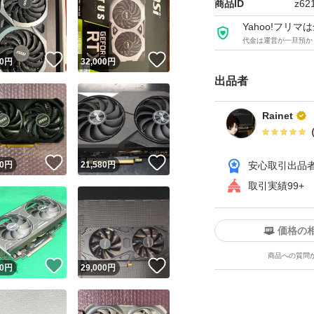
商品ID
z62
※FF14ベンチマ
Yahoo!フリ
代金は運営が一旦預か
いの構成により前
！
いいね！
いいね！
0
円
32,000
円
他サイトでも出品
出品者
管理番号: G-1633
Rainet
！
いいね！
いいね！
0
円
21,580
円
安心取引出品
取引実績99+
価格の
商品への質問
！
いいね！
いいね！
0
円
29,000
円