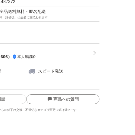
1487372
ークの結果は私のPC環境での数値のため、お使
マは全品送料無料・匿名配送
り、評価後、出品者に支払われます
後いたします。
中のため、売り切れの際はご容赦ください。
（
606
）
本人確認済
者
スピード発送
相談
商品への質問
からの値下げ交渉、不適切なカテゴリ変更依頼は禁止です