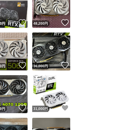
！
いいね！
いいね！
0
円
48,200
円
ユーザーの実績について
！
いいね！
いいね！
0
円
36,000
円
o!フリマが定めた一定の基準を満たしたユーザーにバッジを付与しています
出品者
この商品の情報をコピーします
取引出品者
Yahoo!フリマの基準をクリアした安心・安全なユーザーです
！
いいね！
いいね！
商品画像の
無断転載は禁止
されています
9
円
31,000
円
コピーされた情報は
必ずご自身の商品に合わせて編集
してください
コピーは
1商品につき1回
です
実績◯+
このユーザーはYahoo!フリマの取引を完了させた実績があり