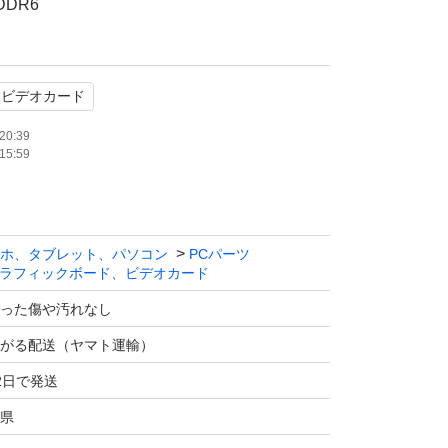
DDR6
t 1.4a ×3、HDMI 2.1 ×1
ドビデオカード
20:39
15:59
】
14ベンチマーク完走済み(画像参照)
ホ、タブレット、パソコン
PCパーツ
ラフィックボード、ビデオカード
特に目立つ傷や汚れはありませんが、中古品のた
った傷や汚れなし
ございます。
がる配送（ヤマト運輸）
2日で発送
playPort、HDMIからの映像出力を確認済みで
県