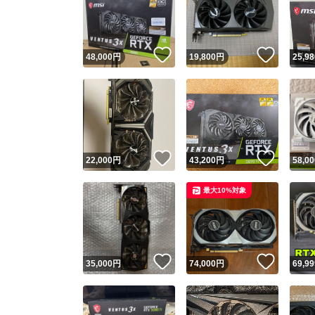
いいね！
いいね
48,000
円
19,800
円
25,98
いいね！
いいね
22,000
円
43,200
円
58,00
Yaho
最大10%対象
安心取引
安心
いいね！
いいね
35,000
円
74,000
円
69,99
取引実績
取引