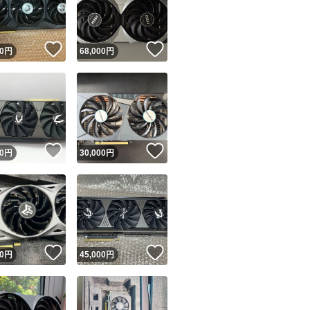
商品情報コピー機
リマ実績◯+
このユーザーは他フリマサービスでの取引実績があります
！
いいね！
いいね！
0
円
68,000
円
出品ページへ
&安心発送
キャンセル
ジは実績に基づく表示であり、発送を保証しているものではありません
このユーザーは高頻度で24時間以内＆設定した発送日数内に
ード＆安心発送
ます
！
いいね！
いいね！
0
円
30,000
円
ード発送
このユーザーは高頻度で24時間以内に発送しています
発送
このユーザーは設定した発送日数内に発送しています
！
いいね！
いいね！
0
円
45,000
円