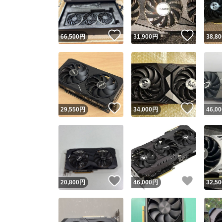
他フ
いいね！
いいね
66,500
円
31,900
円
38,80
スピード
※このバッ
スピ
いいね！
いいね
29,550
円
34,000
円
46,00
スピ
安心
いいね！
いいね
20,800
円
46,000
円
32,50