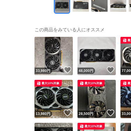
この商品をみている人にオススメ
最
いいね！
いいね
33,980
円
48,000
円
77,00
最大10%対象
最大10%対象
最
いいね！
いいね
13,980
円
28,500
円
33,00
最大10%対象