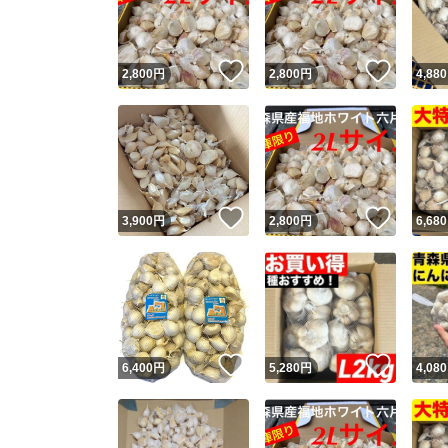
他フ
いいね！
いいね
2,800
円
2,800
円
4,880
スピード
※このバッ
スピ
いいね！
いいね
3,900
円
2,800
円
6,680
スピ
安心
いいね！
いいね
6,400
円
5,280
円
4,080