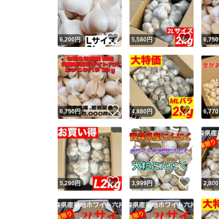
いいね！
いいね
6,200
円
5,580
円
6,750
いいね！
いいね
6,750
円
4,880
円
6,770
Yaho
安心取引
安心
いいね！
いいね
5,280
円
3,999
円
2,800
取引実績
取引