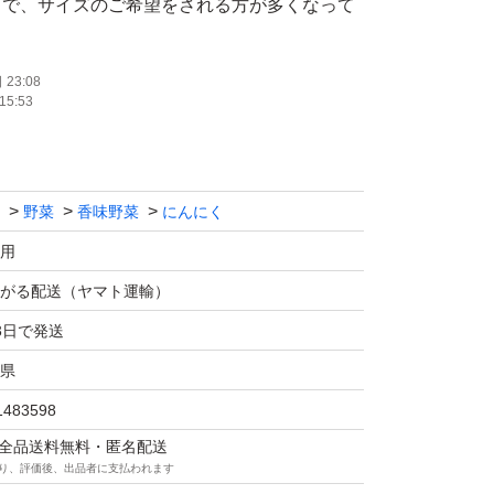
中で、サイズのご希望をされる方が多くなって
混合の商品となっておりますので、大きめなど
23:08
15:53
望の方へは、選別代をプラスさせていただきま
さい。
野菜
香味野菜
にんにく
免疫力アップしましょう！
用
価格の高騰、送料の値上げがあり商品自体の値
がる配送（ヤマト運輸）
ますm(_ _)m
3日で発送
県
ただけますと光栄です
1483598
マは全品送料無料・匿名配送
サイズがバラバラの商品である事はご了承くだ
り、評価後、出品者に支払われます