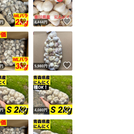
商品情報コピー機
リマ実績◯+
このユーザーは他フリマサービスでの取引実績があります
！
いいね！
いいね！
円
4,444
円
出品ページへ
&安心発送
キャンセル
ジは実績に基づく表示であり、発送を保証しているものではありません
このユーザーは高頻度で24時間以内＆設定した発送日数内に
ード＆安心発送
ます
！
いいね！
いいね！
円
5,980
円
ード発送
このユーザーは高頻度で24時間以内に発送しています
発送
このユーザーは設定した発送日数内に発送しています
！
いいね！
いいね！
円
4,080
円