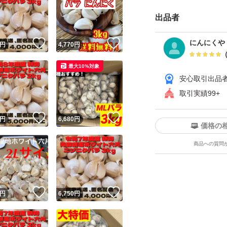
さいませ。
出品者
発送時、確認はし
！
いいね！
いいね！
にんにくや
円
4,770
円
お手元に届いた時
トする事で問題なく
最大10%対象
安心取引出品
取引実績99+
ご希望のキロ数が
！
いいね！
いいね！
円
6,680
円
価格の
にんにく ニンニク 
商品への質問
回復 青森県産 ホワ
黒ニンニク 免疫力 
！
いいね！
いいね！
円
6,750
円