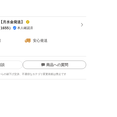
ておりますが気温が上がってきた為に郵送中や
【月水金発送】
に発根や芽が出ている事もございますが、カッ
（
1655
）
本人確認済
お使いいただけます( )
者
安心発送
ある方はコメントください！
相談
商品への質問
乾燥 ガーリック 農家 スタミナ 滋養強壮 疲労
からの値下げ交渉、不適切なカテゴリ変更依頼は禁止です
イト六片 野菜 新鮮 国産 安心 安全 黒にんにく
風邪予防 コロナに負けるな 飲食店 応援