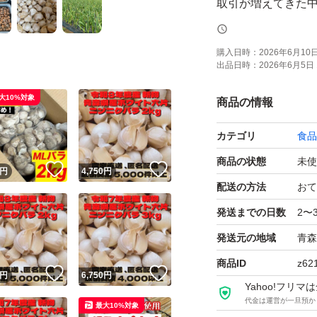
取引が増えてきた
きました。
基本的にはサイズ
購入日時：
2026年6月10日 
出品日時：
2026年6月5日 
の詳しいサイズ希
すのでご了承くだ
大10%対象
商品の情報
カテゴリ
食品
ニンニクを食べて
商品の状態
未使
！
いいね！
いいね！
円
4,750
円
※ニンニクの市場
配送の方法
おて
上げをさせていただき
発送までの日数
2〜
発送元の地域
青森
引き続きご愛顧い
商品ID
z62
！
いいね！
いいね！
円
6,750
円
Yahoo!フリ
※多少の皮剥け、
代金は運営が一旦預か
最大10%対象