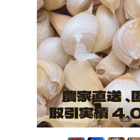
1
/
6