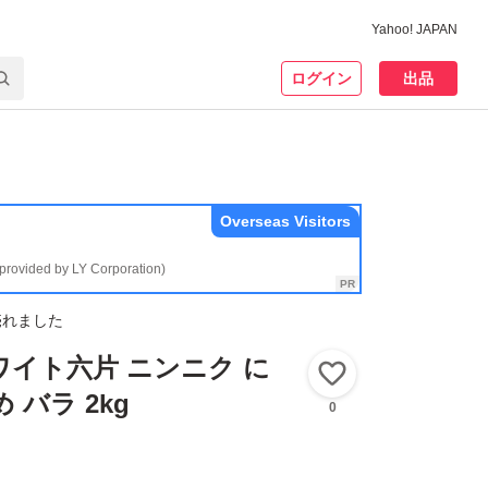
Yahoo! JAPAN
ログイン
出品
Overseas Visitors
(provided by LY Corporation)
売れました
ワイト六片 ニンニク に
いいね！
 バラ 2kg
0