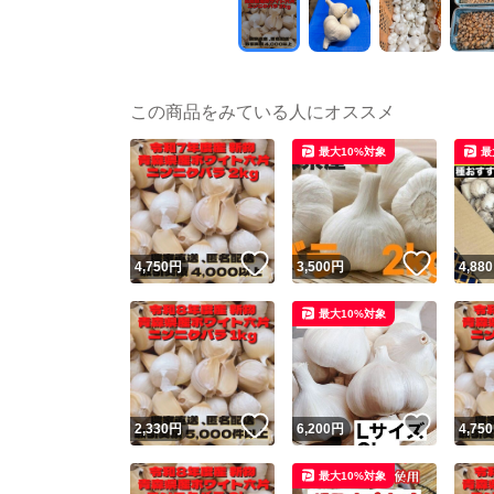
この商品をみている人にオススメ
最大10%対象
最
いいね！
いいね
4,750
円
3,500
円
4,880
最大10%対象
いいね！
いいね
2,330
円
6,200
円
4,750
最大10%対象