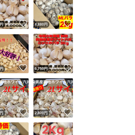
！
いいね！
いいね！
円
4,880
円
ユーザーの実績について
！
いいね！
いいね！
円
6,750
円
o!フリマが定めた一定の基準を満たしたユーザーにバッジを付与しています
出品者
この商品の情報をコピーします
取引出品者
Yahoo!フリマの基準をクリアした安心・安全なユーザーです
！
いいね！
いいね！
商品画像の
無断転載は禁止
されています
円
2,800
円
コピーされた情報は
必ずご自身の商品に合わせて編集
してください
コピーは
1商品につき1回
です
実績◯+
このユーザーはYahoo!フリマの取引を完了させた実績があり