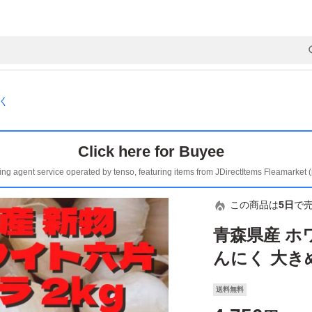
く
Click here for Buyee
ing agent service operated by tenso, featuring items from JDirectItems Fleamarket 
この商品は
5日
で
青森県産 ホ
んにく 大きめ
送料無料