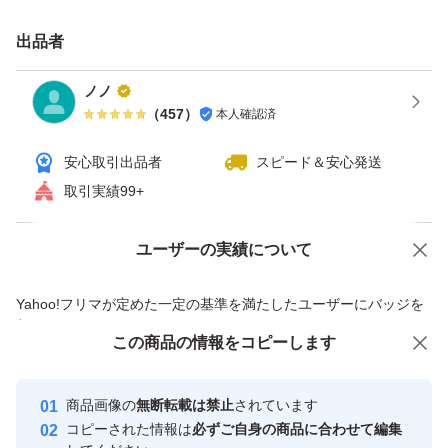
出品者
ノノ
（
457
）
本人確認済
安心取引出品者
スピード＆安心発送
取引実績99+
ユーザーの実績について
価格の相談
商品への質問
商品への質問からの値下げ交渉、不適切なカテゴリ変更依頼は禁止です
Yahoo!フリマが定めた一定の基準を満たしたユーザーにバッジを
付与しています
この商品をみている人にオススメ
この商品の情報をコピーします
安心取引出品者
最大10%対象
最大10%対象
Yahoo!フリマの基準をクリアした安
安心取引出品者
商品画像の
無断転載は禁止
されています
心・安全なユーザーです
コピーされた情報は
必ずご自身の商品に合わせて編集