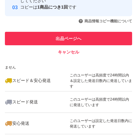
取引実績
してください
コピーは
1商品につき1回
です
このユーザーはYahoo!フリマの取
取引実績◯+
いいね！
いいね！
4,980
円
3,350
円
3,780
円
引を完了させた実績があります
商品情報コピー機能について
最大10%対象
このユーザーは他フリマサービス
他フリマ実績◯+
出品ページへ
での取引実績があります
キャンセル
スピード&安心発送
いいね！
いいね！
3,600
※このバッジは実績に基づく表示であり、発送を保証しているものではあり
円
4,790
円
4,880
円
ません
このユーザーは高頻度で24時間以内
スピード＆安心発送
＆設定した発送日数内に発送していま
す
このユーザーは高頻度で24時間以内
スピード発送
に発送しています
いいね！
いいね！
3,100
円
3,850
円
4,780
円
最大10%対象
最大10%対象
このユーザーは設定した発送日数内に
安心発送
発送しています