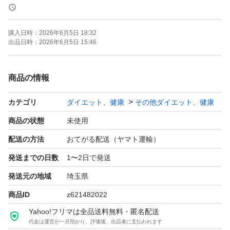
【ブランド】明治 (meiji)
購入日時：
2026年6月5日 18:32
【商品名】ザバス ホエイプロテイン100 リッチショコラ
出品日時：
2026年6月5日 15:46
味
【内容量】980g
商品の情報
【商品の状態】未使用
カテゴリ
ダイエット、健康
その他ダイエット、健康
【カラー】ブラウン系
【その他】ビタミン配合 (V.B1, V.B2, V.B6, ナイアシン, V.
商品の状態
未使用
C, V.D)
配送の方法
おてがる配送（ヤマト運輸）
発送までの日数
1〜2日で発送
よろしくお願いいたします。
発送元の地域
埼玉県
商品ID
z621482022
Yahoo!フリマは全品送料無料・匿名配送
代金は運営が一旦預かり、評価後、出品者に支払われます