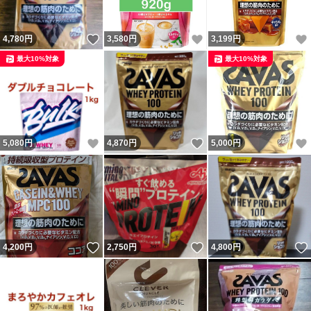
いいね！
いいね！
4,780
円
3,580
円
3,199
円
最大10%対象
最大10%対象
いいね！
いいね！
5,080
円
4,870
円
5,000
円
いいね！
いいね！
4,200
円
2,750
円
4,800
円