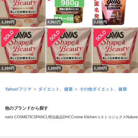
3,399
円
4,980
円
3,650
円
3,399
円
3,399
円
3,399
円
Yahoo!フリマ
ダイエット、健康
その他ダイエット、健康
他のブランドから探す
naris COSMETICS
FANCL
明治薬品
DHC
Cosme Kitchen
コストコ
ジェクス
Nature