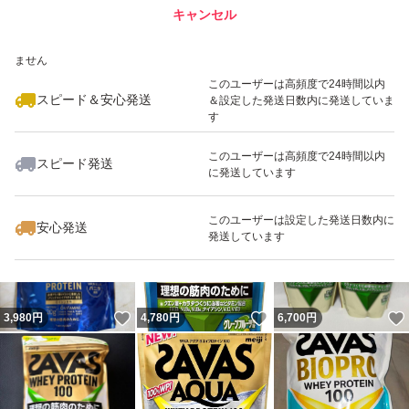
キャンセル
スピード&安心発送
いいね！
いいね！
3,980
※このバッジは実績に基づく表示であり、発送を保証しているものではあり
円
3,600
円
4,680
円
ません
このユーザーは高頻度で24時間以内
スピード＆安心発送
＆設定した発送日数内に発送していま
す
このユーザーは高頻度で24時間以内
スピード発送
に発送しています
いいね！
いいね！
3,480
円
3,480
円
4,680
円
最大10%対象
このユーザーは設定した発送日数内に
安心発送
発送しています
いいね！
いいね！
3,980
円
4,780
円
6,700
円