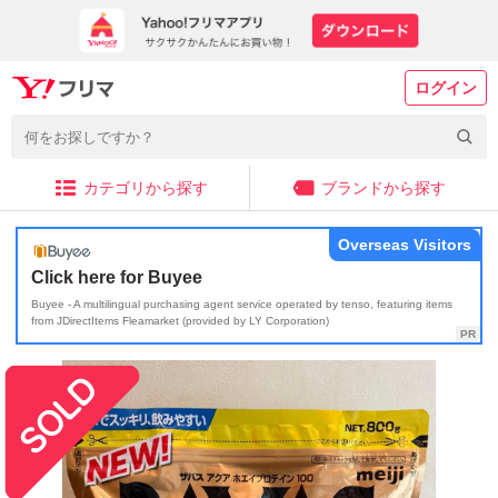
ログイン
カテゴリから探す
ブランドから探す
Overseas Visitors
Click here for Buyee
Buyee - A multilingual purchasing agent service operated by tenso, featuring items
from JDirectItems Fleamarket (provided by LY Corporation)