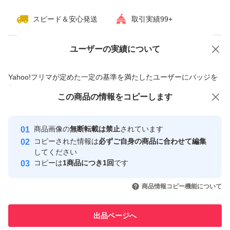
スピード＆安心発送
取引実績99+
ユーザーの実績について
価格の相談
商品への質問
商品への質問からの値下げ交渉、不適切なカテゴリ変更依頼は禁止です
Yahoo!フリマが定めた一定の基準を満たしたユーザーにバッジを
付与しています
この商品をみている人にオススメ
この商品の情報をコピーします
安心取引出品者
最大10%対象
最大10%対象
Yahoo!フリマの基準をクリアした安
安心取引出品者
商品画像の
無断転載は禁止
されています
心・安全なユーザーです
コピーされた情報は
必ずご自身の商品に合わせて編集
取引実績
してください
コピーは
1商品につき1回
です
このユーザーはYahoo!フリマの取
取引実績◯+
いいね！
いいね！
4,680
円
4,790
円
9,500
円
引を完了させた実績があります
商品情報コピー機能について
このユーザーは他フリマサービス
他フリマ実績◯+
出品ページへ
での取引実績があります