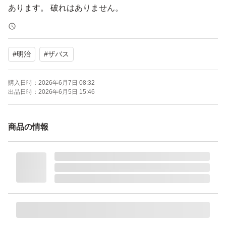
あります。 破れはありません。
あくまで素人出品なので、梱包が雑な場合もあるかもし
#
明治
#
ザバス
れません。簡易的な梱包での発送の場合もありますので、
開封時にカッターやハサミ等を使用されるる場合は、
購入日時：
2026年6月7日 08:32
十分にお気をつけ下さい。
出品日時：
2026年6月5日 15:46
ご理解の上ご購入をお願いします。
商品の情報
自宅保管のため、神経質な方または完璧な品質を求める
方は購入をご遠慮ください。
購入後の返品、クレーム等の対応しかねます。
ザバス アクア ホエイプロテイン100 レモン風味 800g × 1
袋