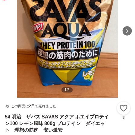
1
/
3
この商品は
2日
で売れました
い
54 明治 ザバス SAVAS アクア ホエイプロテイ
3
ン100 レモン風味 800g プロテイン ダイエッ
ト 理想の筋肉 安い激安