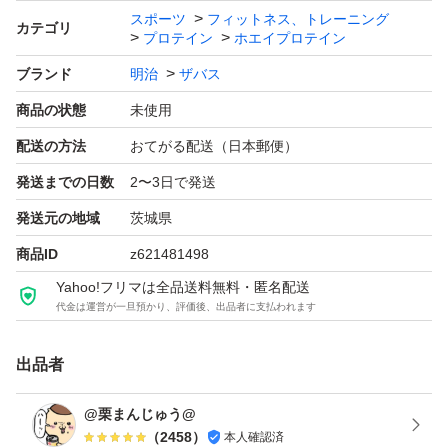
ブランド：明治 ザバス
スポーツ
フィットネス、トレーニング
カテゴリ
プロテイン
ホエイプロテイン
プロテイン剤形、タイプ：粉末
ブランド
明治
ザバス
たんぱく質含有率：71.4 %
商品の状態
未使用
製法：WPI製法
容量（g）：800.0 g
配送の方法
おてがる配送（日本郵便）
販売単位：1.0 セット
発送までの日数
2〜3日で発送
発送元の地域
茨城県
商品ID
z621481498
Yahoo!フリマは全品送料無料・匿名配送
代金は運営が一旦預かり、評価後、出品者に支払われます
出品者
@栗まんじゅう@
（
2458
）
本人確認済