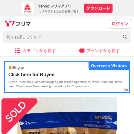
ログイン
カテゴリから探す
ブランドから探す
Overseas Visitors
Click here for Buyee
Buyee - A multilingual purchasing agent service operated by tenso, featuring items
from JDirectItems Fleamarket (provided by LY Corporation)