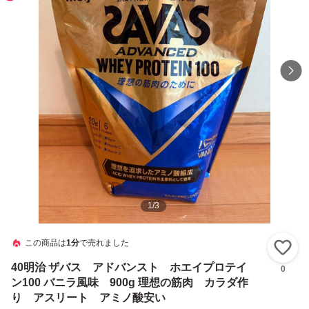
1
/
3
この商品は
1分
で売れました
い
40明治 ザバス アドバンスト ホエイプロテイ
0
ン100 バニラ風味 900g 理想の筋肉 カラダ作
り アスリート アミノ酸安い