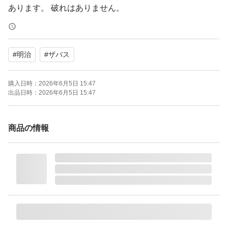
あります。 破れはありません。
あくまで素人出品なので、梱包が雑な場合もあるかもし
#
明治
#
ザバス
れません。簡易的な梱包での発送の場合もありますので、
開封時にカッターやハサミ等を使用されるる場合は、
購入日時：
2026年6月5日 15:47
十分にお気をつけ下さい。
出品日時：
2026年6月5日 15:47
ご理解の上ご購入をお願いします。
商品の情報
自宅保管のため、神経質な方または完璧な品質を求める
方は購入をご遠慮ください。
購入後の返品、クレーム等の対応しかねます。
ザバス アドバンスト ホエイプロテイン100 バニラ風味 90
0g × 1袋