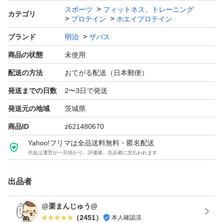
ブランド：明治 ザバス
スポーツ
フィットネス、トレーニング
カテゴリ
プロテイン
ホエイプロテイン
プロテイン剤形、タイプ：粉末
ブランド
明治
ザバス
たんぱく質含有率：71.4 %
商品の状態
未使用
味：バニラ味
容量（g）：900 g
配送の方法
おてがる配送（日本郵便）
販売単位：1 セット
発送までの日数
2〜3日で発送
発送元の地域
茨城県
商品ID
z621480670
Yahoo!フリマは全品送料無料・匿名配送
代金は運営が一旦預かり、評価後、出品者に支払われます
出品者
@栗まんじゅう@
（
2451
）
本人確認済