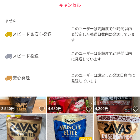
キャンセル
スピード&安心発送
いいね！
いいね！
4,150
※このバッジは実績に基づく表示であり、発送を保証しているものではあり
円
4,680
円
2,849
円
ません
このユーザーは高頻度で24時間以内
スピード＆安心発送
＆設定した発送日数内に発送していま
す
このユーザーは高頻度で24時間以内
スピード発送
に発送しています
いいね！
いいね！
4,500
円
4,680
円
4,680
円
最大10%対象
このユーザーは設定した発送日数内に
安心発送
発送しています
いいね！
いいね！
2,540
円
4,680
円
4,200
円