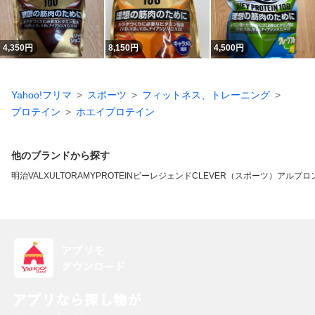
4,350
円
8,150
円
4,500
円
Yahoo!フリマ
スポーツ
フィットネス、トレーニング
プロテイン
ホエイプロテイン
他のブランドから探す
明治
VALX
ULTORA
MYPROTEIN
ビーレジェンド
CLEVER（スポーツ）
アルプロ