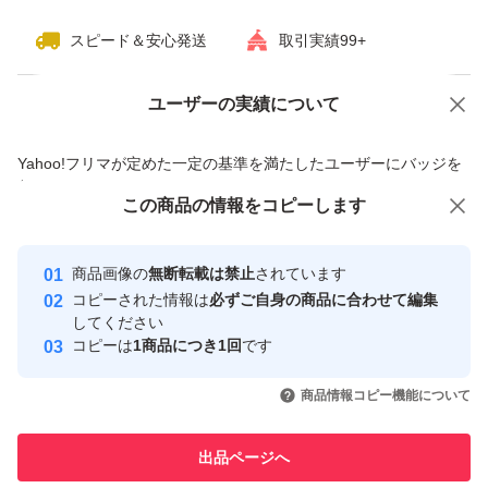
スピード＆安心発送
取引実績99+
ユーザーの実績について
価格の相談
商品への質問
商品への質問からの値下げ交渉、不適切なカテゴリ変更依頼は禁止です
Yahoo!フリマが定めた一定の基準を満たしたユーザーにバッジを
付与しています
この商品をみている人にオススメ
この商品の情報をコピーします
安心取引出品者
最大10%対象
最大10%対象
Yahoo!フリマの基準をクリアした安
安心取引出品者
商品画像の
無断転載は禁止
されています
心・安全なユーザーです
コピーされた情報は
必ずご自身の商品に合わせて編集
取引実績
してください
コピーは
1商品につき1回
です
このユーザーはYahoo!フリマの取
取引実績◯+
いいね！
いいね！
4,580
円
3,980
円
4,790
円
引を完了させた実績があります
商品情報コピー機能について
最大10%対象
最大10%対象
このユーザーは他フリマサービス
他フリマ実績◯+
出品ページへ
での取引実績があります