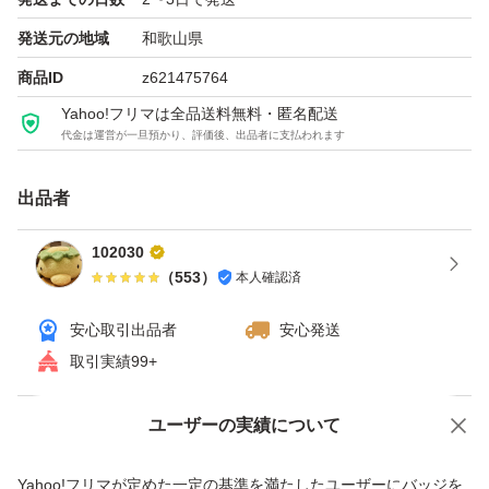
発送元の地域
和歌山県
商品ID
z621475764
Yahoo!フリマは全品送料無料・匿名配送
代金は運営が一旦預かり、評価後、出品者に支払われます
出品者
102030
（
553
）
本人確認済
安心取引出品者
安心発送
取引実績99+
ユーザーの実績について
価格の相談
商品への質問
商品への質問からの値下げ交渉、不適切なカテゴリ変更依頼は禁止です
Yahoo!フリマが定めた一定の基準を満たしたユーザーにバッジを