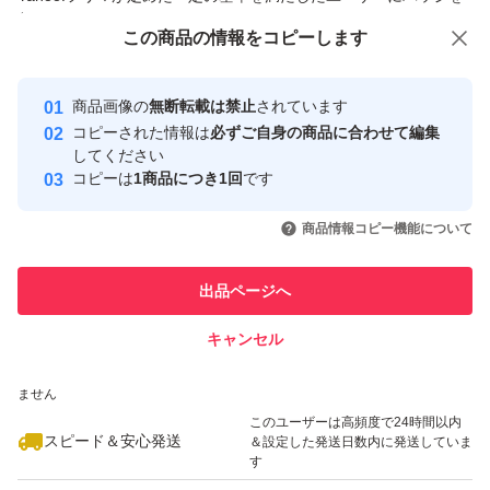
付与しています
この商品をみている人にオススメ
この商品の情報をコピーします
安心取引出品者
最大10%対象
最大10%対象
Yahoo!フリマの基準をクリアした安
安心取引出品者
商品画像の
無断転載は禁止
されています
心・安全なユーザーです
コピーされた情報は
必ずご自身の商品に合わせて編集
取引実績
してください
コピーは
1商品につき1回
です
このユーザーはYahoo!フリマの取
取引実績◯+
いいね！
いいね！
1,490
円
1,490
円
1,490
円
引を完了させた実績があります
商品情報コピー機能について
最大10%対象
このユーザーは他フリマサービス
他フリマ実績◯+
出品ページへ
での取引実績があります
キャンセル
スピード&安心発送
いいね！
いいね！
2,100
※このバッジは実績に基づく表示であり、発送を保証しているものではあり
円
1,420
円
3,150
円
ません
このユーザーは高頻度で24時間以内
スピード＆安心発送
＆設定した発送日数内に発送していま
す