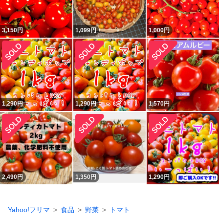
3,150
円
1,099
円
1,000
円
1,290
円
1,290
円
1,570
円
2,490
円
1,350
円
1,290
円
Yahoo!フリマ
食品
野菜
トマト