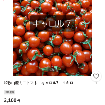
1
/
1
い
和歌山産ミニトマト キャロル7 １キロ
1
送料無料
2,100
円