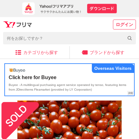
ログイン
カテゴリから探す
ブランドから探す
Overseas Visitors
Click here for Buyee
Buyee - A multilingual purchasing agent service operated by tenso, featuring items
from JDirectItems Fleamarket (provided by LY Corporation)