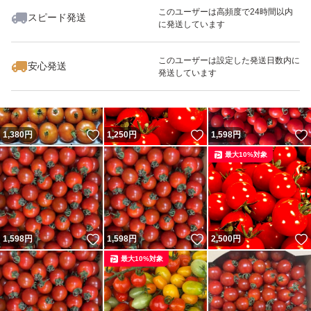
このユーザーは高頻度で24時間以内
スピード発送
に発送しています
いいね！
いいね！
1,598
円
1,598
円
1,598
円
このユーザーは設定した発送日数内に
安心発送
発送しています
いいね！
いいね！
1,380
円
1,250
円
1,598
円
最大10%対象
いいね！
いいね！
1,598
円
1,598
円
2,500
円
最大10%対象