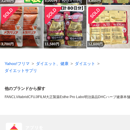
3,248
円
5,000
円
9,800
円
3,700
円
11,580
円
12,600
円
Yahoo!フリマ
ダイエット、健康
ダイエット
ダイエットサプリ
他のブランドから探す
FANCL
VitabridC
FUJIFILM
大正製薬
Esthe Pro Labo
明治薬品
DHC
ハーブ健康本