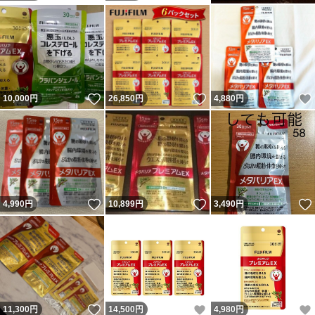
いいね！
いいね！
10,000
円
26,850
円
4,880
円
いいね！
いいね！
4,990
円
10,899
円
3,490
円
いいね！
いいね！
11,300
円
14,500
円
4,980
円