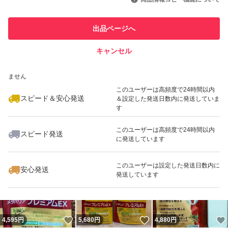
最大10%対象
最大10%対象
最大10%対象
このユーザーは他フリマサービス
他フリマ実績◯+
出品ページへ
での取引実績があります
キャンセル
スピード&安心発送
いいね！
いいね！
5,000
※このバッジは実績に基づく表示であり、発送を保証しているものではあり
円
12,800
円
3,248
円
ません
最大10%対象
このユーザーは高頻度で24時間以内
スピード＆安心発送
＆設定した発送日数内に発送していま
す
このユーザーは高頻度で24時間以内
スピード発送
に発送しています
いいね！
いいね！
3,900
円
3,480
円
8,677
円
このユーザーは設定した発送日数内に
安心発送
発送しています
いいね！
いいね！
4,595
円
5,680
円
4,880
円