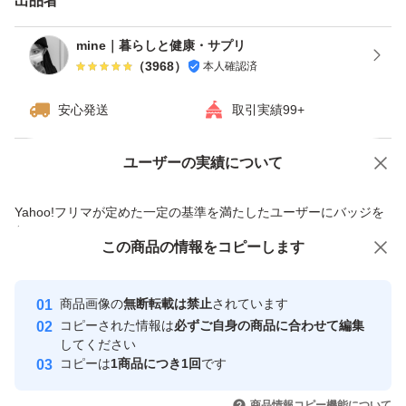
出品者
mine｜暮らしと健康・サプリ
（
3968
）
本人確認済
安心発送
取引実績99+
ユーザーの実績について
価格の相談
商品への質問
商品への質問からの値下げ交渉、不適切なカテゴリ変更依頼は禁止です
Yahoo!フリマが定めた一定の基準を満たしたユーザーにバッジを
付与しています
この商品をみている人にオススメ
この商品の情報をコピーします
安心取引出品者
最大10%対象
Yahoo!フリマの基準をクリアした安
安心取引出品者
商品画像の
無断転載は禁止
されています
心・安全なユーザーです
コピーされた情報は
必ずご自身の商品に合わせて編集
取引実績
してください
コピーは
1商品につき1回
です
このユーザーはYahoo!フリマの取
取引実績◯+
いいね！
いいね！
4,330
円
7,500
円
6,330
円
引を完了させた実績があります
商品情報コピー機能について