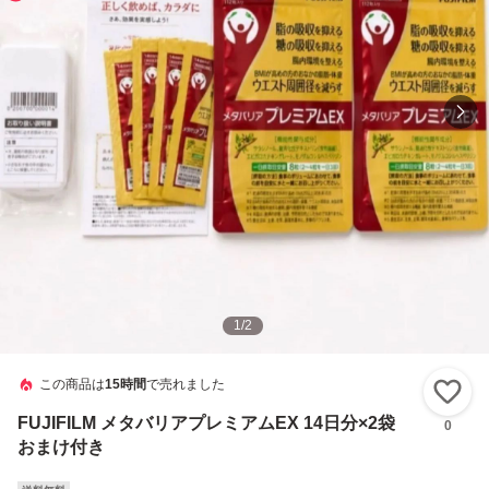
1
/
2
この商品は
15時間
で売れました
い
FUJIFILM メタバリアプレミアムEX 14日分×2袋
0
おまけ付き