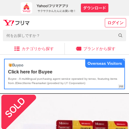
ログイン
カテゴリから探す
ブランドから探す
Overseas Visitors
Click here for Buyee
Buyee - A multilingual purchasing agent service operated by tenso, featuring items
from JDirectItems Fleamarket (provided by LY Corporation)