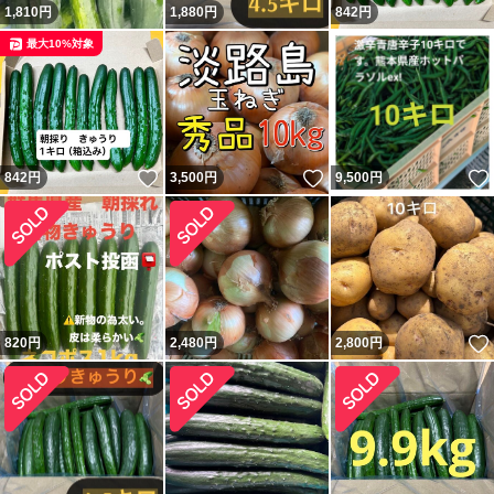
1,810
円
1,880
円
842
円
最大10%対象
いいね！
いいね！
842
円
3,500
円
9,500
円
820
円
2,480
円
2,800
円