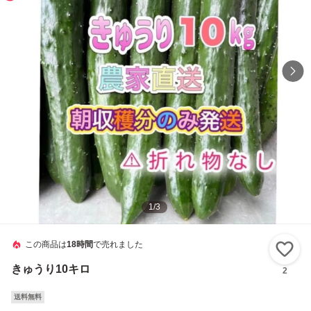
1
/
3
この商品は
18時間
で売れました
い
きゅうり10キロ
2
送料無料