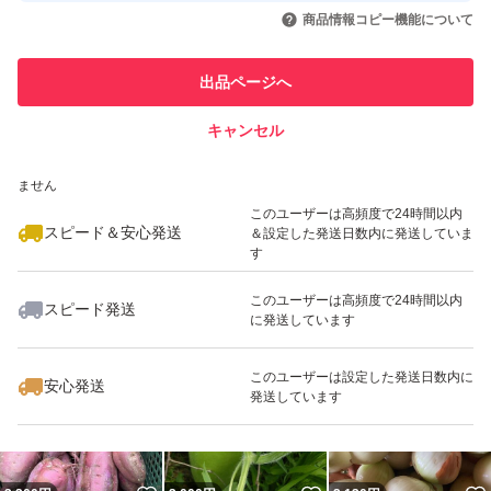
いいね！
いいね！
999
円
850
円
820
円
引を完了させた実績があります
商品情報コピー機能について
最大10%対象
このユーザーは他フリマサービス
他フリマ実績◯+
出品ページへ
での取引実績があります
キャンセル
スピード&安心発送
いいね！
いいね！
2,380
※このバッジは実績に基づく表示であり、発送を保証しているものではあり
円
2,130
円
2,100
円
ません
このユーザーは高頻度で24時間以内
スピード＆安心発送
＆設定した発送日数内に発送していま
す
このユーザーは高頻度で24時間以内
スピード発送
に発送しています
いいね！
いいね！
999
円
2,800
円
2,580
円
このユーザーは設定した発送日数内に
安心発送
発送しています