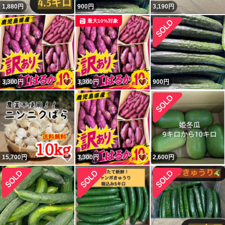
1,880
円
900
円
3,190
円
最大10%対象
いいね！
いいね！
3,300
円
3,300
円
900
円
いいね！
いいね！
15,700
円
3,300
円
2,600
円