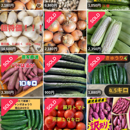
いいね！
2,180
円
9,980
円
1,050
円
いいね！
16,600
円
2,180
円
2,350
円
3,300
円
900
円
1,880
円