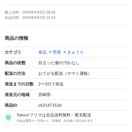
朝収穫したきゅうりを発送いたします
購入日時：
2026年6月6日 09:46
新鮮なきゅうりをどうぞ
出品日時：
2026年6月5日 15:24
必読！！
商品の情報
キロ数を測り発送致します
カテゴリ
食品
野菜
きゅうり
箱込の重さになりますのでご了承ください
画像はあくまで例えになります
商品の状態
目立った傷や汚れなし
その日により作物の状態が異なる事から
配送の方法
おてがる配送（ヤマト運輸）
太め、ずんぐり、色ムラ、傷あり品が含まれます
発送までの日数
2〜3日で発送
味は変わりませんので御安心ください
発送元の地域
宮崎県
発送後のトラブルに関しましては責任を負いかねますので
商品ID
z621471518
ご了承ください
Yahoo!フリマは全品送料無料・匿名配送
代金は運営が一旦預かり、評価後、出品者に支払われます
宮崎県産 きゅうり 胡瓜 キュウリ 野菜 作物 果物 贈り物 プ