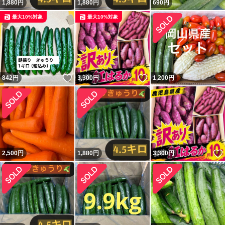
1,880
円
1,880
円
690
円
最大10%対象
最大10%対象
いいね！
いいね！
842
円
3,300
円
1,200
円
2,500
円
1,880
円
3,300
円