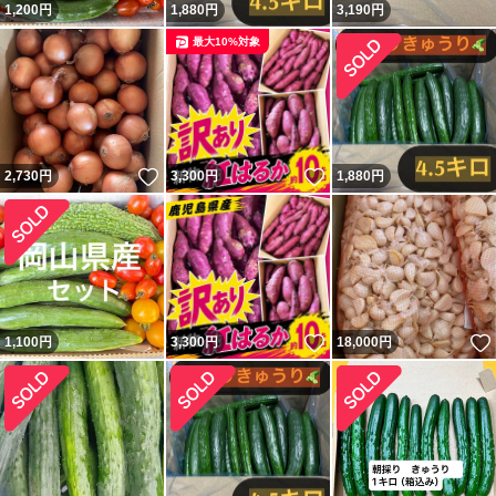
1,200
円
1,880
円
3,190
円
最大10%対象
いいね！
いいね！
2,730
円
3,300
円
1,880
円
いいね！
1,100
円
3,300
円
18,000
円