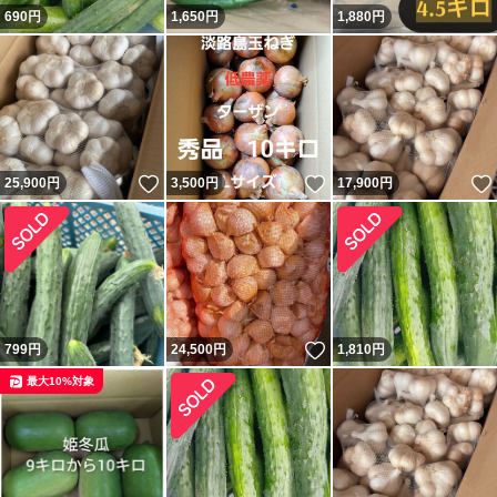
690
円
1,650
円
1,880
円
いいね！
いいね！
25,900
円
3,500
円
17,900
円
いいね！
799
円
24,500
円
1,810
円
最大10%対象