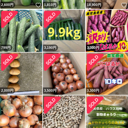
いいね！
2,600
円
1,810
円
18,900
円
799
円
3,190
円
3,300
円
2,000
円
3,500
円
3,300
円