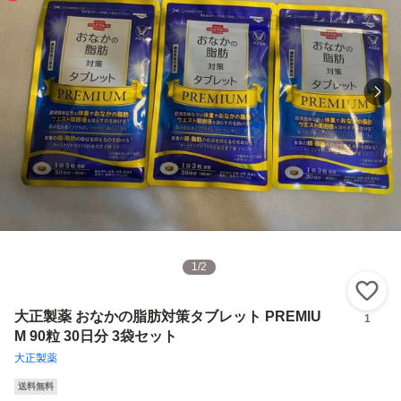
1
/
2
い
大正製薬 おなかの脂肪対策タブレット PREMIU
1
M 90粒 30日分 3袋セット
大正製薬
送料無料