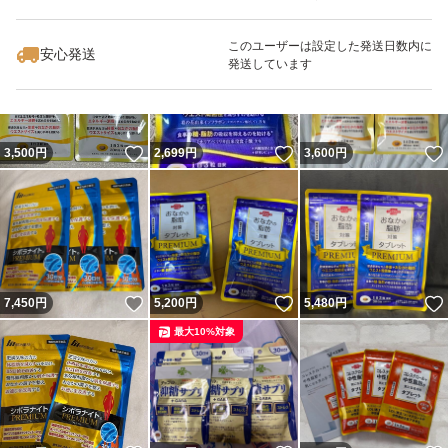
いいね！
いいね！
8,750
円
8,480
円
2,690
円
このユーザーは設定した発送日数内に
安心発送
発送しています
いいね！
いいね！
3,500
円
2,699
円
3,600
円
いいね！
いいね！
7,450
円
5,200
円
5,480
円
最大10%対象