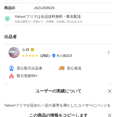
商品ID
z621458626
Yahoo!フリマは全品送料無料・匿名配送
代金は運営が一旦預かり、評価後、出品者に支払われます
出品者
シロ
（
292
）
本人確認済
安心取引出品者
安心発送
取引実績99+
ユーザーの実績について
価格の相談
商品への質問
商品への質問からの値下げ交渉、不適切なカテゴリ変更依頼は禁止です
Yahoo!フリマが定めた一定の基準を満たしたユーザーにバッジを
付与しています
この商品をみている人にオススメ
この商品の情報をコピーします