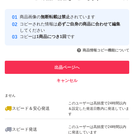
安心取引出品者
最大10%対象
Yahoo!フリマの基準をクリアした安
安心取引出品者
商品画像の
無断転載は禁止
されています
心・安全なユーザーです
コピーされた情報は
必ずご自身の商品に合わせて編集
取引実績
してください
コピーは
1商品につき1回
です
このユーザーはYahoo!フリマの取
取引実績◯+
いいね！
いいね！
7,300
円
7,500
円
5,000
円
引を完了させた実績があります
商品情報コピー機能について
このユーザーは他フリマサービス
他フリマ実績◯+
出品ページへ
での取引実績があります
キャンセル
スピード&安心発送
いいね！
いいね！
5,000
※このバッジは実績に基づく表示であり、発送を保証しているものではあり
円
2,600
円
5,800
円
ません
このユーザーは高頻度で24時間以内
スピード＆安心発送
＆設定した発送日数内に発送していま
す
このユーザーは高頻度で24時間以内
スピード発送
に発送しています