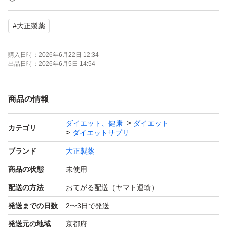
【ブランド】大正製薬
#
大正製薬
【商品名】おなかの脂肪対策タブレット PREMIUM
【内容量】90粒（30日分）×3袋
購入日時：
2026年6月22日 12:34
【商品の状態】未使用
出品日時：
2026年6月5日 14:54
【その他】機能性表示食品
商品の情報
よろしくお願いいたします。
ダイエット、健康
ダイエット
カテゴリ
ダイエットサプリ
ブランド
大正製薬
商品の状態
未使用
配送の方法
おてがる配送（ヤマト運輸）
発送までの日数
2〜3日で発送
発送元の地域
京都府