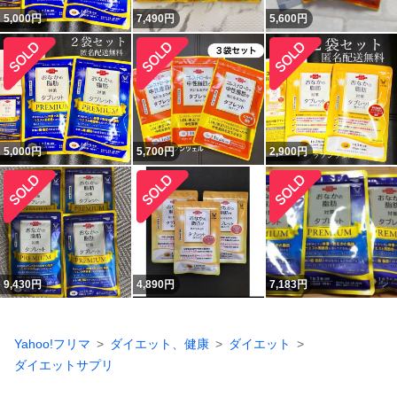
5,000
円
7,490
円
5,600
円
5,000
円
5,700
円
2,900
円
9,430
円
4,890
円
7,183
円
Yahoo!フリマ
ダイエット、健康
ダイエット
ダイエットサプリ