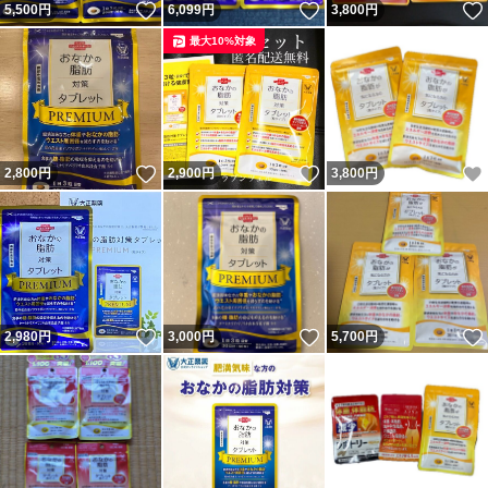
いいね！
いいね！
5,500
円
6,099
円
3,800
円
最大10%対象
いいね！
いいね！
2,800
円
2,900
円
3,800
円
いいね！
いいね！
2,980
円
3,000
円
5,700
円