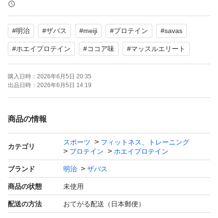
ザバス SAVAS マッスル エリート ココア味 900g
#
明治
#
ザバス
#
meiji
#
プロテイン
#
savas
【ブランド】ザバス
#
ホエイプロテイン
#
ココア味
#
マッスルエリート
【商品の状態】未使用
購入日時：
2026年6月5日 20:35
【内容量】900g
出品日時：
2026年6月5日 14:19
【風味】ココア味
商品の情報
賞味期限 写真参照
スポーツ
フィットネス、トレーニング
カテゴリ
プロテイン
ホエイプロテイン
ブランド
明治
ザバス
商品の状態
未使用
配送の方法
おてがる配送（日本郵便）