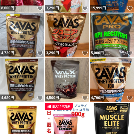
いいね！
いいね！
8,600
円
3,290
円
15,999
円
いいね！
いいね！
4,720
円
3,290
円
5,000
円
いいね！
いいね！
4,680
円
4,500
円
4,790
円
最大10%対象