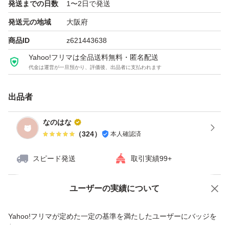
発送までの日数
1〜2日で発送
発送元の地域
大阪府
商品ID
z621443638
Yahoo!フリマは全品送料無料・匿名配送
代金は運営が一旦預かり、評価後、出品者に支払われます
出品者
なのはな
（
324
）
本人確認済
スピード発送
取引実績99+
ユーザーの実績について
価格の相談
商品への質問
商品への質問からの値下げ交渉、不適切なカテゴリ変更依頼は禁止です
Yahoo!フリマが定めた一定の基準を満たしたユーザーにバッジを
付与しています