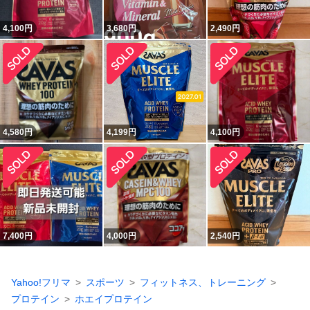
4,100
円
3,680
円
2,490
円
4,580
円
4,199
円
4,100
円
7,400
円
4,000
円
2,540
円
Yahoo!フリマ
スポーツ
フィットネス、トレーニング
プロテイン
ホエイプロテイン