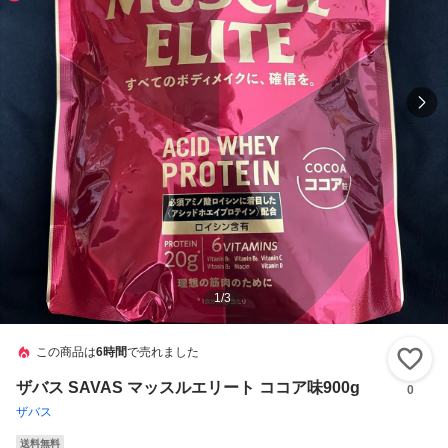
1
/
3
この商品は
6時間
で売れました
い
ザバス SAVAS マッスルエリート ココア味900g
0
ザバス
送料無料