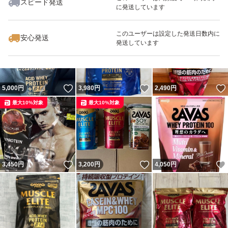
スピード発送
に発送しています
いいね！
いいね！
4,100
円
2,880
円
4,680
円
最大10%対象
このユーザーは設定した発送日数内に
安心発送
発送しています
いいね！
いいね！
5,000
円
3,980
円
2,490
円
最大10%対象
最大10%対象
いいね！
いいね！
3,450
円
3,200
円
4,050
円