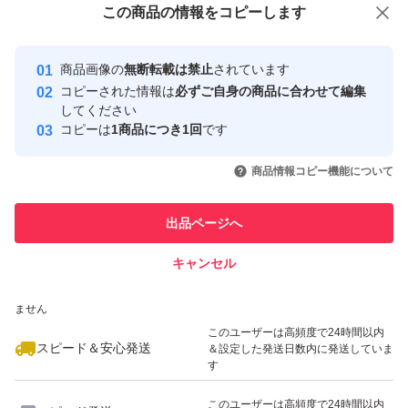
この商品をみている人にオススメ
この商品の情報をコピーします
安心取引出品者
最大10%対象
最大10%対象
Yahoo!フリマの基準をクリアした安
安心取引出品者
商品画像の
無断転載は禁止
されています
心・安全なユーザーです
コピーされた情報は
必ずご自身の商品に合わせて編集
取引実績
してください
コピーは
1商品につき1回
です
このユーザーはYahoo!フリマの取
取引実績◯+
いいね！
いいね！
3,980
円
4,290
円
3,980
円
引を完了させた実績があります
商品情報コピー機能について
最大10%対象
このユーザーは他フリマサービス
他フリマ実績◯+
出品ページへ
での取引実績があります
キャンセル
スピード&安心発送
いいね！
いいね！
4,680
※このバッジは実績に基づく表示であり、発送を保証しているものではあり
円
2,540
円
4,850
円
ません
最大10%対象
最大10%対象
このユーザーは高頻度で24時間以内
スピード＆安心発送
＆設定した発送日数内に発送していま
す
このユーザーは高頻度で24時間以内