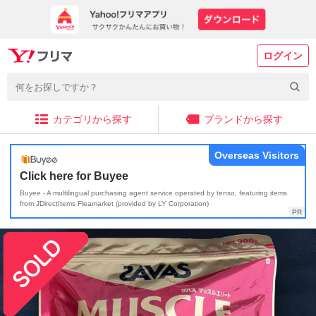
ログイン
カテゴリから探す
ブランドから探す
Overseas Visitors
Click here for Buyee
Buyee - A multilingual purchasing agent service operated by tenso, featuring items
from JDirectItems Fleamarket (provided by LY Corporation)