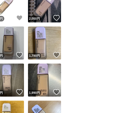
商品情報コピー機
リマ実績◯+
このユーザーは他フリマサービスでの取引実績があります
！
いいね！
いいね！
円
2,000
円
出品ページへ
&安心発送
キャンセル
ジは実績に基づく表示であり、発送を保証しているものではありません
このユーザーは高頻度で24時間以内＆設定した発送日数内に
ード＆安心発送
ます
！
いいね！
いいね！
円
1,790
円
ード発送
このユーザーは高頻度で24時間以内に発送しています
発送
このユーザーは設定した発送日数内に発送しています
！
いいね！
いいね！
円
1,990
円