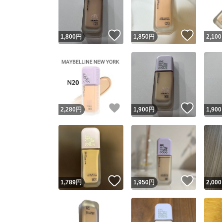
他フ
いいね！
いいね
1,800
円
1,850
円
2,100
スピード
※このバッ
スピ
いいね！
いいね
2,280
円
1,900
円
1,900
スピ
安心
いいね！
いいね
1,789
円
1,950
円
2,000