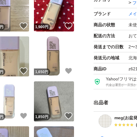
フ
ブランド
メイ
商品の状態
未使
！
いいね！
いいね！
円
1,900
円
配送の方法
おて
発送までの日数
2〜
発送元の地域
北海
商品ID
z62
！
いいね！
いいね！
円
1,650
円
Yahoo!フリ
代金は運営が一旦預か
出品者
！
いいね！
いいね！
円
1,850
円
meg(お盆