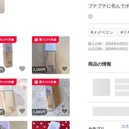
プチプチに包んで
予めご了承下さい
#
メイベリン
#
リ
お値下げはまだ考
大10%対象
最大10%対象
購入日時：
2026年6月6日 
出品日時：
2026年6月5日 
メイベリン SPステ
35ml
商品の情報
！
いいね！
いいね！
円
2,100
円
ブランド：メイベ
本体/詰め替え：本
大10%対象
最大10%対象
ベースメイク特徴：
カット フィット感
SPF：12.0 SPF
！
いいね！
いいね！
円
1,880
円
コス
カテゴリ