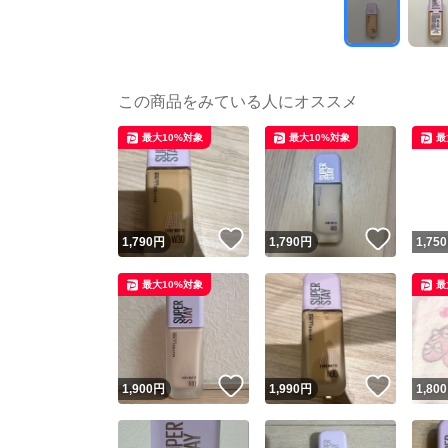
この商品をみている人にオススメ
最大10%対象
最大10%対象
最
いいね！
いいね
1,790
円
1,790
円
1,750
最大10%対象
最
いいね！
いいね
1,900
円
1,990
円
1,800