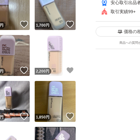
安心取引出品
取引実績99+
！
いいね！
いいね！
円
1,700
円
価格の
商品への質問
ユーザーの実績について
！
いいね！
いいね！
円
2,200
円
o!フリマが定めた一定の基準を満たしたユーザーにバッジを付与しています
出品者
この商品の情報をコピーします
取引出品者
Yahoo!フリマの基準をクリアした安心・安全なユーザーです
！
いいね！
いいね！
商品画像の
無断転載は禁止
されています
円
1,850
円
コピーされた情報は
必ずご自身の商品に合わせて編集
してください
コピーは
1商品につき1回
です
実績◯+
このユーザーはYahoo!フリマの取引を完了させた実績があり