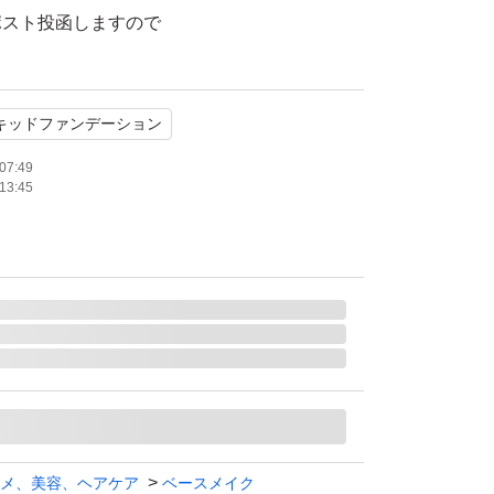
ポスト投函しますので
。
キッドファンデーション
えていません。
07:49
13:45
イ ルミマット リキッド ファンデーション N20
リン
体
カバー力 崩れにくい 肌の透明感、薄づき UV
メ、美容、ヘアケア
ベースメイク