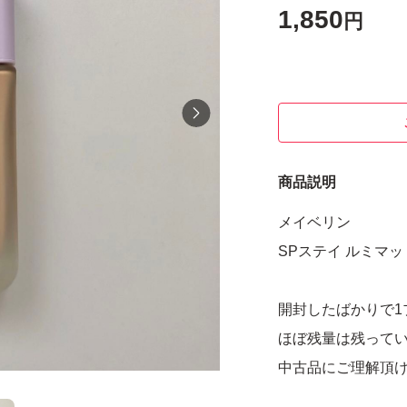
1,850
円
商品説明
メイベリン
SPステイ ルミマッ
開封したばかりで1
ほぼ残量は残って
中古品にご理解頂