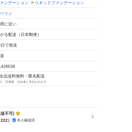
ァンデーション
リキッドファンデーション
ベリン
用に近い
がる配送（日本郵便）
3日で発送
道
1428538
マは全品送料無料・匿名配送
り、評価後、出品者に支払われます
発送不可)
（
222
）
本人確認済