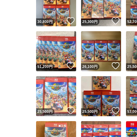
他フ
いいね！
いいね
30,800
円
25,300
円
52,70
スピード
※このバッ
スピ
いいね！
いいね
51,200
円
26,100
円
25,50
スピ
安心
いいね！
いいね
25,500
円
25,500
円
53,00