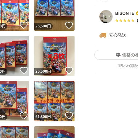
BISONTE
！
いいね！
いいね！
0
円
25,500
円
安心発送
価格の
商品への質問
！
いいね！
いいね！
0
円
25,500
円
！
いいね！
いいね！
0
円
51,800
円