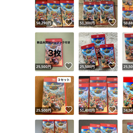
いいね！
いいね
50,290
円
51,300
円
50,68
いいね！
いいね
25,500
円
25,500
円
25,50
Yaho
安心取引
安心
いいね！
いいね
25,500
円
51,400
円
34,56
取引実績
取引