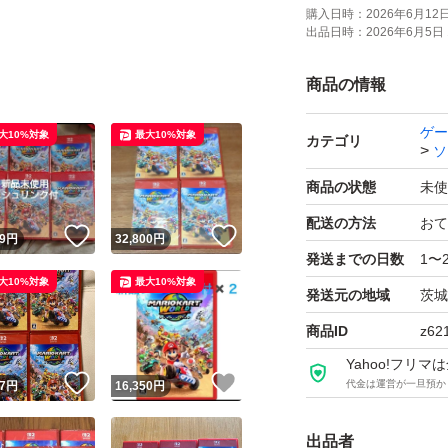
購入日時：
2026年6月12日 
出品日時：
2026年6月5日 
商品の情報
ゲー
大10%対象
最大10%対象
カテゴリ
ソ
商品の状態
未使
配送の方法
おて
！
いいね！
いいね！
9
円
32,800
円
発送までの日数
1〜
大10%対象
最大10%対象
発送元の地域
茨城
商品ID
z62
Yahoo!フリ
！
いいね！
いいね！
代金は運営が一旦預か
7
円
16,350
円
出品者