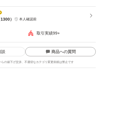
（
1300
）
本人確認前
取引実績99+
相談
商品への質問
からの値下げ交渉、不適切なカテゴリ変更依頼は禁止です