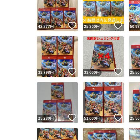
いいね！
いいね
42,377
円
25,300
円
50,98
いいね！
いいね
33,798
円
33,000
円
25,50
いいね！
いいね
25,280
円
51,000
円
25,50