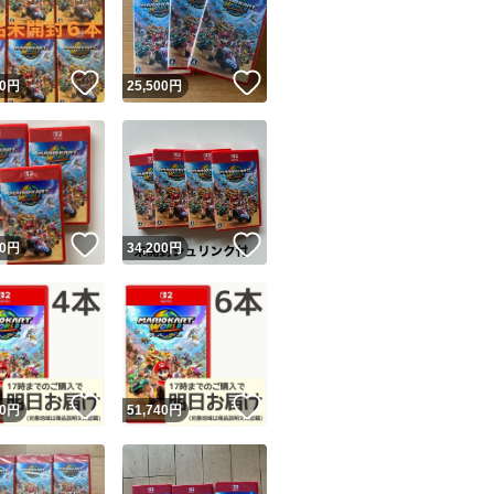
！
いいね！
いいね！
0
円
25,500
円
ユーザーの実績について
！
いいね！
いいね！
0
円
34,200
円
o!フリマが定めた一定の基準を満たしたユーザーにバッジを付与しています
出品者
この商品の情報をコピーします
取引出品者
Yahoo!フリマの基準をクリアした安心・安全なユーザーです
！
いいね！
いいね！
商品画像の
無断転載は禁止
されています
0
円
51,740
円
コピーされた情報は
必ずご自身の商品に合わせて編集
してください
コピーは
1商品につき1回
です
実績◯+
このユーザーはYahoo!フリマの取引を完了させた実績があり