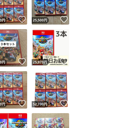
商品情報コピー機
リマ実績◯+
このユーザーは他フリマサービスでの取引実績があります
！
いいね！
いいね！
0
円
25,500
円
出品ページへ
&安心発送
キャンセル
ジは実績に基づく表示であり、発送を保証しているものではありません
このユーザーは高頻度で24時間以内＆設定した発送日数内に
ード＆安心発送
ます
！
いいね！
いいね！
0
円
25,970
円
ード発送
このユーザーは高頻度で24時間以内に発送しています
発送
このユーザーは設定した発送日数内に発送しています
！
いいね！
いいね！
0
円
52,700
円