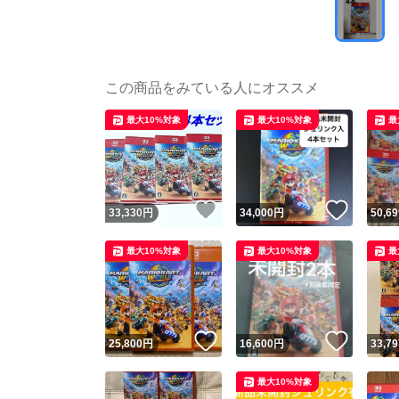
この商品をみている人にオススメ
最大10%対象
最大10%対象
最
いいね！
いいね
33,330
円
34,000
円
50,69
最大10%対象
最大10%対象
最
いいね！
いいね
25,800
円
16,600
円
33,79
最大10%対象