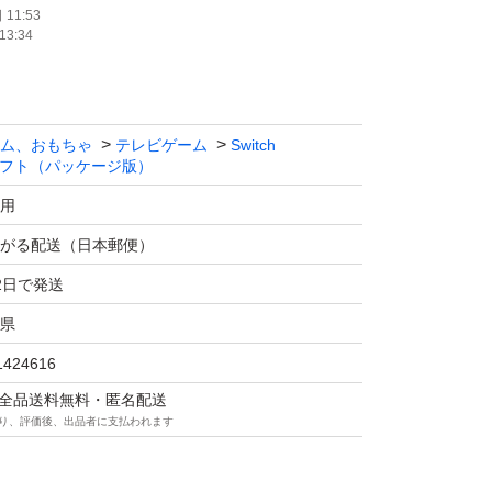
11:53
13:34
ム、おもちゃ
テレビゲーム
Switch
フト（パッケージ版）
用
がる配送（日本郵便）
2日で発送
県
1424616
マは全品送料無料・匿名配送
り、評価後、出品者に支払われます