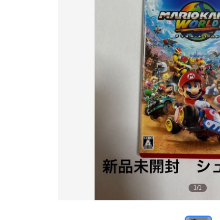
1
/
1