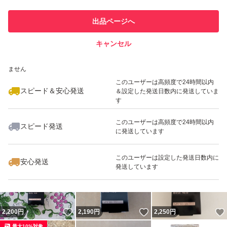
このユーザーは他フリマサービス
他フリマ実績◯+
出品ページへ
での取引実績があります
キャンセル
スピード&安心発送
いいね！
いいね！
2,190
※このバッジは実績に基づく表示であり、発送を保証しているものではあり
円
2,199
円
2,170
円
ません
最大10%対象
最大10%対象
このユーザーは高頻度で24時間以内
スピード＆安心発送
＆設定した発送日数内に発送していま
す
このユーザーは高頻度で24時間以内
スピード発送
に発送しています
いいね！
いいね！
2,245
円
2,190
円
2,250
円
このユーザーは設定した発送日数内に
安心発送
発送しています
いいね！
いいね！
2,200
円
2,190
円
2,250
円
最大10%対象