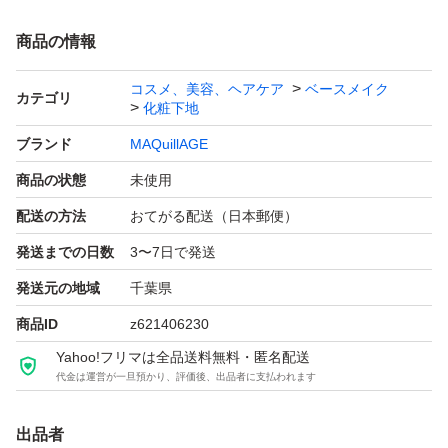
商品の情報
コスメ、美容、ヘアケア
ベースメイク
カテゴリ
化粧下地
ブランド
MAQuillAGE
商品の状態
未使用
配送の方法
おてがる配送（日本郵便）
発送までの日数
3〜7日で発送
発送元の地域
千葉県
商品ID
z621406230
Yahoo!フリマは全品送料無料・匿名配送
代金は運営が一旦預かり、評価後、出品者に支払われます
出品者