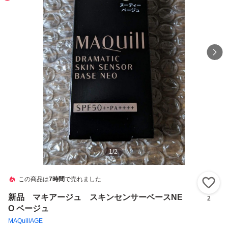
1
/
2
この商品は
7時間
で売れました
い
新品 マキアージュ スキンセンサーベースNE
2
O ベージュ
MAQuillAGE