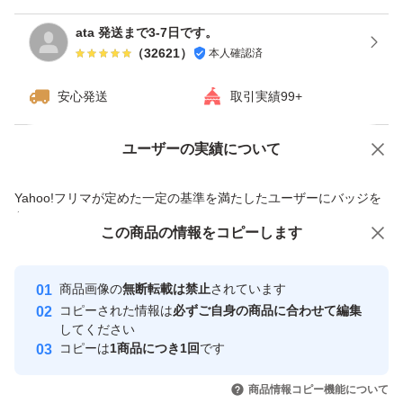
ata 発送まで3-7日です。
（
32621
）
本人確認済
安心発送
取引実績99+
ユーザーの実績について
価格の相談
商品への質問
商品への質問からの値下げ交渉、不適切なカテゴリ変更依頼は禁止です
Yahoo!フリマが定めた一定の基準を満たしたユーザーにバッジを
付与しています
この商品をみている人にオススメ
この商品の情報をコピーします
安心取引出品者
最大10%対象
最大10%対象
最大10%対象
Yahoo!フリマの基準をクリアした安
安心取引出品者
商品画像の
無断転載は禁止
されています
心・安全なユーザーです
コピーされた情報は
必ずご自身の商品に合わせて編集
取引実績
してください
コピーは
1商品につき1回
です
このユーザーはYahoo!フリマの取
取引実績◯+
いいね！
いいね！
2,220
円
2,220
円
2,150
円
引を完了させた実績があります
商品情報コピー機能について
最大10%対象
最大10%対象