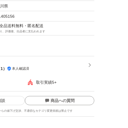
川県
1405156
マは全品送料無料・匿名配送
り、評価後、出品者に支払われます
（
1
）
本人確認済
取引実績5+
相談
商品への質問
からの値下げ交渉、不適切なカテゴリ変更依頼は禁止です