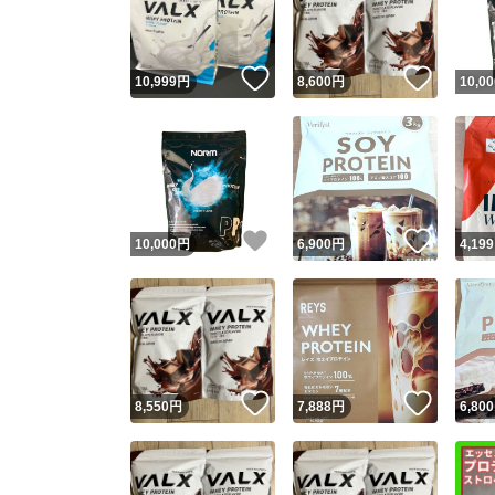
他フ
いいね！
いいね
10,999
円
8,600
円
10,00
スピード
※このバッ
スピ
いいね！
いいね
10,000
円
6,900
円
4,199
スピ
安心
いいね！
いいね
8,550
円
7,888
円
6,800