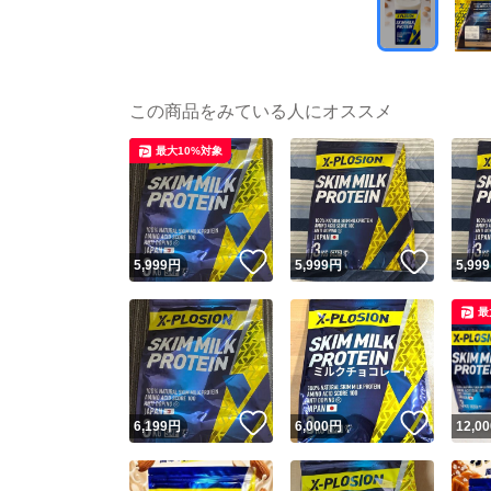
この商品をみている人にオススメ
最大10%対象
いいね！
いいね
5,999
円
5,999
円
5,999
最
いいね！
いいね
6,199
円
6,000
円
12,00