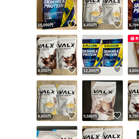
いいね！
いいね
15,000
円
8,450
円
6,799
最
いいね！
いいね
8,550
円
12,300
円
4,800
Yaho
安心取引
安心
いいね！
いいね
8,800
円
5,580
円
8,700
取引実績
取引