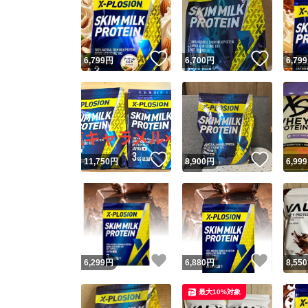
いいね！
いいね
6,799
円
6,700
円
6,799
いいね！
いいね
11,750
円
8,900
円
6,999
いいね！
いいね
6,299
円
6,880
円
8,550
最大10%対象