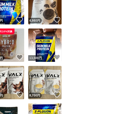
！
いいね！
いいね！
円
4,980
円
大10%対象
ユーザーの実績について
！
いいね！
いいね！
円
13,500
円
o!フリマが定めた一定の基準を満たしたユーザーにバッジを付与しています
出品者
この商品の情報をコピーします
取引出品者
Yahoo!フリマの基準をクリアした安心・安全なユーザーです
！
いいね！
いいね！
商品画像の
無断転載は禁止
されています
円
8,700
円
コピーされた情報は
必ずご自身の商品に合わせて編集
してください
コピーは
1商品につき1回
です
実績◯+
このユーザーはYahoo!フリマの取引を完了させた実績があり