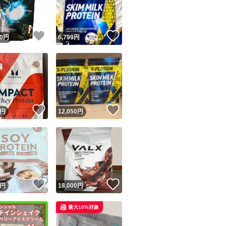
商品情報コピー機
リマ実績◯+
このユーザーは他フリマサービスでの取引実績があります
！
いいね！
いいね！
0
円
6,799
円
出品ページへ
&安心発送
キャンセル
ジは実績に基づく表示であり、発送を保証しているものではありません
このユーザーは高頻度で24時間以内＆設定した発送日数内に
ード＆安心発送
ます
！
いいね！
いいね！
円
12,050
円
ード発送
このユーザーは高頻度で24時間以内に発送しています
発送
このユーザーは設定した発送日数内に発送しています
！
いいね！
いいね！
円
18,000
円
最大10%対象