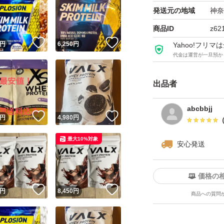
発送元の地域
神奈
商品ID
z62
！
いいね！
いいね！
円
6,250
円
Yahoo!フリ
代金は運営が一旦預か
出品者
abcbbjj
！
いいね！
いいね！
円
4,980
円
最大10%対象
安心発送
価格の
！
いいね！
いいね！
円
8,450
円
商品への質問