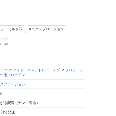
スプロージョン
モンドミルク味
#
エクスプロージョン
品未開封
コア100、アンチドーピング認証取得、日本
06:17
12:48
ーツ
フィットネス、トレーニング
プロテイン
の他プロテイン
スプロージョン
用
がる配送（ヤマト運輸）
3日で発送