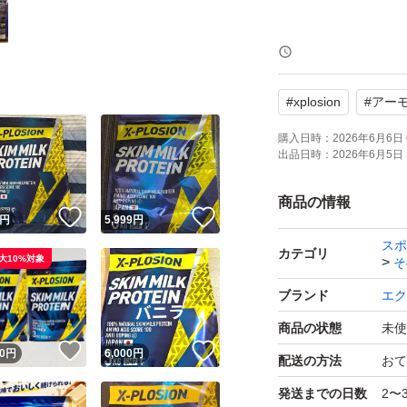
【ブランド】エク
【内容量】3kg
#
xplosion
#
アー
【商品の状態】新
【特徴】アミノ酸ス
購入日時：
2026年6月6日 
出品日時：
2026年6月5日 
商品の情報
！
いいね！
いいね！
円
5,999
円
スポ
カテゴリ
大10%対象
そ
ブランド
エク
商品の状態
未使
！
いいね！
いいね！
0
円
6,000
円
配送の方法
おて
発送までの日数
2〜