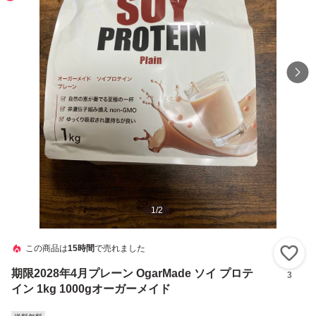
1
/
2
この商品は
15時間
で売れました
い
期限2028年4月プレーン OgarMade ソイ プロテ
3
イン 1kg 1000gオーガーメイド