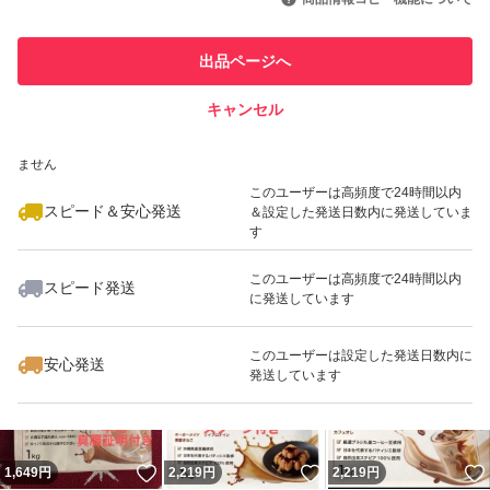
このユーザーは他フリマサービス
他フリマ実績◯+
出品ページへ
での取引実績があります
キャンセル
スピード&安心発送
いいね！
いいね！
1,659
※このバッジは実績に基づく表示であり、発送を保証しているものではあり
円
2,199
円
2,199
円
ません
このユーザーは高頻度で24時間以内
スピード＆安心発送
＆設定した発送日数内に発送していま
す
このユーザーは高頻度で24時間以内
スピード発送
に発送しています
いいね！
いいね！
2,199
円
2,219
円
1,659
円
このユーザーは設定した発送日数内に
安心発送
発送しています
いいね！
いいね！
1,649
円
2,219
円
2,219
円