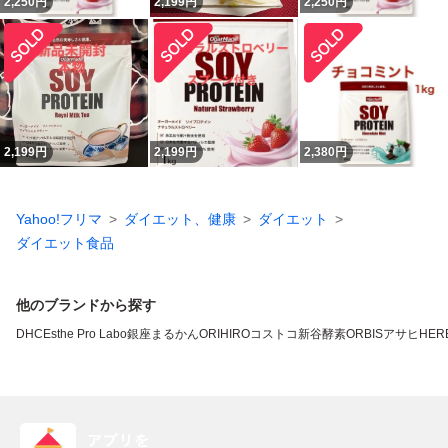
2,250
円
2,199
円
2,250
円
2,199
円
2,199
円
2,380
円
Yahoo!フリマ
ダイエット、健康
ダイエット
ダイエット食品
他のブランドから探す
DHC
Esthe Pro Labo
銀座まるかん
ORIHIRO
コストコ
新谷酵素
ORBIS
アサヒ
HERB