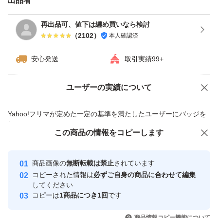
出品者
再出品可、値下は纏め買いなら検討
（
2102
）
本人確認済
安心発送
取引実績99+
ユーザーの実績について
価格の相談
商品への質問
商品への質問からの値下げ交渉、不適切なカテゴリ変更依頼は禁止です
Yahoo!フリマが定めた一定の基準を満たしたユーザーにバッジを
付与しています
この商品をみている人にオススメ
この商品の情報をコピーします
安心取引出品者
最大10%対象
Yahoo!フリマの基準をクリアした安
安心取引出品者
商品画像の
無断転載は禁止
されています
心・安全なユーザーです
コピーされた情報は
必ずご自身の商品に合わせて編集
取引実績
してください
コピーは
1商品につき1回
です
このユーザーはYahoo!フリマの取
取引実績◯+
いいね！
いいね！
1,659
円
1,659
円
1,659
円
引を完了させた実績があります
商品情報コピー機能について