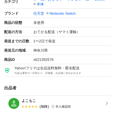
カテゴリ
本体
ブランド
任天堂
Nintendo Switch
商品の状態
未使用
配送の方法
おてがる配送（ヤマト運輸）
発送までの日数
1〜2日で発送
発送元の地域
神奈川県
商品ID
z621392576
Yahoo!フリマは全品送料無料・匿名配送
代金は運営が一旦預かり、評価後、出品者に支払われます
出品者
よこもこ
（
509
）
本人確認前