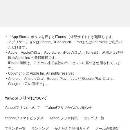
・「App Store」ボタンを押すとiTunes （外部サイト）が起動します。
・アプリケーションはiPhone、iPod touch、iPadまたはAndroidでご利用い
ただけます。
・Apple、Appleのロゴ、App Store、iPodのロゴ、iTunesは、米国および他
国のApple Inc.の登録商標です。
・iPhone商標は、アイホン株式会社のライセンスに基づき使用されていま
す。
・Copyright (C) Apple Inc. All rights reserved.
・Android、Androidロゴ、Google Play 、および Google Play ロゴは、
Google LLC の商標です。
Yahoo!フリマについて
Yahoo!フリマについて
Yahoo!フリマからのお知らせ
Yahoo!フリマトピックス
Yahoo!フリマ特集
カテゴリ一覧
ブランド一覧
ランキング
かんたんご利用ガイド
メール通知設定