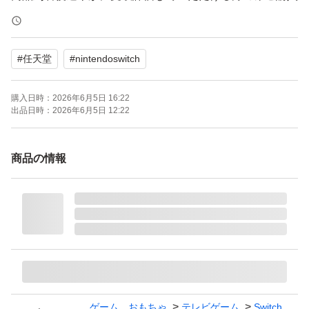
下さい。
受け取りにお時間がかかる方はご遠慮下さい。
#
任天堂
#
nintendoswitch
よろしくお願いいたします。
購入日時：
2026年6月5日 16:22
出品日時：
2026年6月5日 12:22
ブランド：任天堂 Nintendo Switch
セット内容：本体のみ
商品の情報
パッケージ種類：通常版
色：ホワイト系
ゲーム、おもちゃ
テレビゲーム
Switch