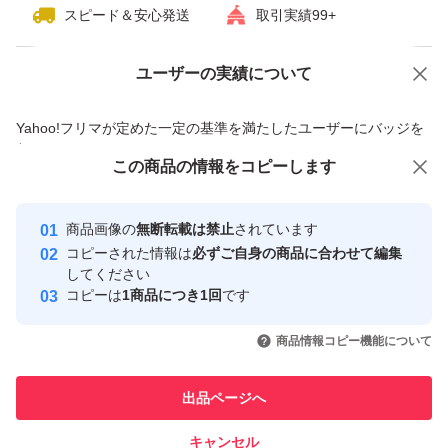
スピード＆安心発送
取引実績99+
ユーザーの実績について
価格の相談
商品への質問
商品への質問からの値下げ交渉、不適切なカテゴリ変更依頼は禁止です
Yahoo!フリマが定めた一定の基準を満たしたユーザーにバッジを
付与しています
この商品をみている人にオススメ
この商品の情報をコピーします
安心取引出品者
最大10%対象
Yahoo!フリマの基準をクリアした安
安心取引出品者
商品画像の
無断転載は禁止
されています
心・安全なユーザーです
コピーされた情報は
必ずご自身の商品に合わせて編集
取引実績
してください
コピーは
1商品につき1回
です
このユーザーはYahoo!フリマの取
取引実績◯+
いいね！
いいね！
47,500
円
47,800
円
34,000
円
引を完了させた実績があります
商品情報コピー機能について
最大10%対象
このユーザーは他フリマサービス
他フリマ実績◯+
出品ページへ
での取引実績があります
キャンセル
スピード&安心発送