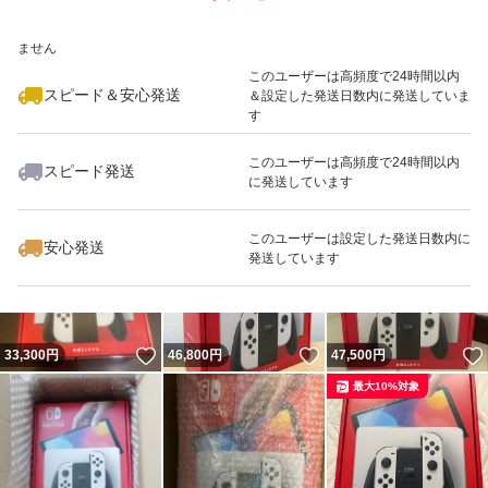
いいね！
いいね！
47,888
※このバッジは実績に基づく表示であり、発送を保証しているものではあり
円
33,680
円
45,200
円
ません
このユーザーは高頻度で24時間以内
スピード＆安心発送
＆設定した発送日数内に発送していま
す
このユーザーは高頻度で24時間以内
スピード発送
に発送しています
いいね！
いいね！
33,400
円
37,000
円
30,500
円
最大10%対象
このユーザーは設定した発送日数内に
安心発送
発送しています
いいね！
いいね！
33,300
円
46,800
円
47,500
円
最大10%対象