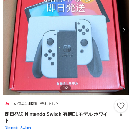
1
/
2
この商品は
4時間
で売れました
い
即日発送 Nintendo Switch 有機ELモデル ホワイ
0
ト
Nintendo Switch