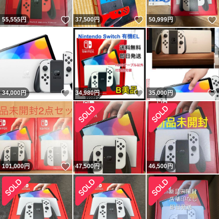
いいね！
いいね！
55,555
円
37,500
円
50,999
円
いいね！
いいね！
34,000
円
34,980
円
35,000
円
いいね！
101,000
円
47,500
円
46,500
円