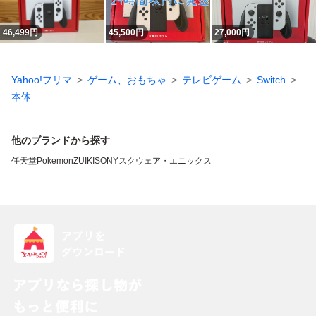
46,499
円
45,500
円
27,000
円
Yahoo!フリマ
ゲーム、おもちゃ
テレビゲーム
Switch
本体
他のブランドから探す
任天堂
Pokemon
ZUIKI
SONY
スクウェア・エニックス