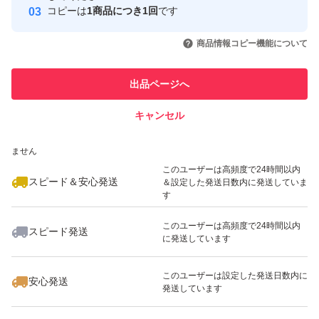
コピーは
1商品につき1回
です
このユーザーはYahoo!フリマの取
取引実績◯+
いいね！
いいね！
8,550
円
15,899
円
8,550
円
引を完了させた実績があります
商品情報コピー機能について
このユーザーは他フリマサービス
他フリマ実績◯+
出品ページへ
での取引実績があります
キャンセル
スピード&安心発送
いいね！
いいね！
8,700
※このバッジは実績に基づく表示であり、発送を保証しているものではあり
円
18,000
円
8,550
円
ません
このユーザーは高頻度で24時間以内
スピード＆安心発送
＆設定した発送日数内に発送していま
す
このユーザーは高頻度で24時間以内
スピード発送
に発送しています
いいね！
いいね！
4,680
円
8,600
円
8,600
円
最大10%対象
このユーザーは設定した発送日数内に
安心発送
発送しています