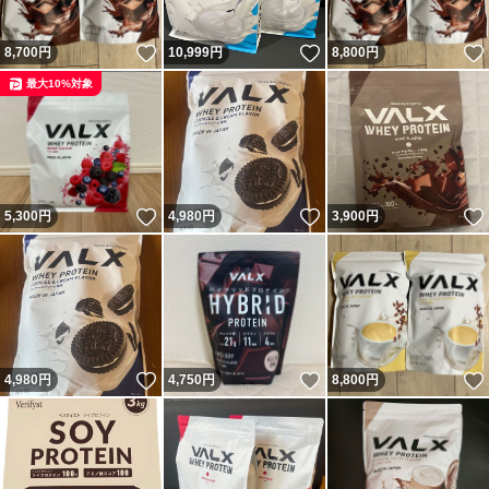
いいね！
いいね！
8,700
円
10,999
円
8,800
円
最大10%対象
いいね！
いいね！
5,300
円
4,980
円
3,900
円
いいね！
いいね！
4,980
円
4,750
円
8,800
円