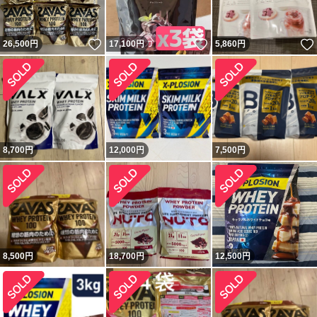
いいね！
いいね！
26,500
円
17,100
円
5,860
円
8,700
円
12,000
円
7,500
円
8,500
円
18,700
円
12,500
円