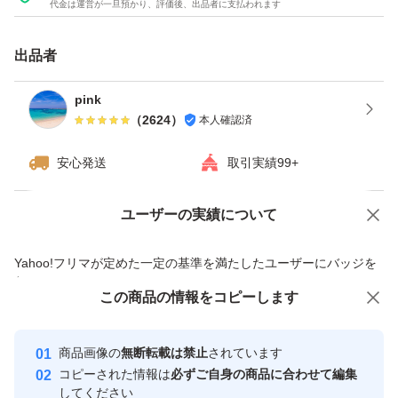
代金は運営が一旦預かり、評価後、出品者に支払われます
出品者
pink
（
2624
）
本人確認済
安心発送
取引実績99+
ユーザーの実績について
価格の相談
商品への質問
商品への質問からの値下げ交渉、不適切なカテゴリ変更依頼は禁止です
Yahoo!フリマが定めた一定の基準を満たしたユーザーにバッジを
付与しています
この商品をみている人にオススメ
この商品の情報をコピーします
安心取引出品者
最大10%対象
Yahoo!フリマの基準をクリアした安
安心取引出品者
商品画像の
無断転載は禁止
されています
心・安全なユーザーです
コピーされた情報は
必ずご自身の商品に合わせて編集
取引実績
してください