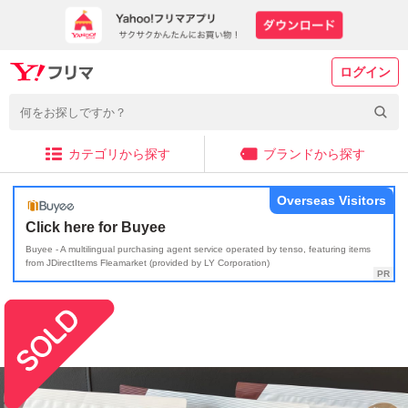
ログイン
カテゴリから探す
ブランドから探す
Overseas Visitors
Click here for Buyee
Buyee - A multilingual purchasing agent service operated by tenso, featuring items
from JDirectItems Fleamarket (provided by LY Corporation)