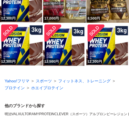
12,300
円
17,000
円
8,500
円
12,300
円
12,500
円
12,300
円
Yahoo!フリマ
スポーツ
フィットネス、トレーニング
プロテイン
ホエイプロテイン
他のブランドから探す
明治
VALX
ULTORA
MYPROTEIN
CLEVER（スポーツ）
アルプロン
ビーレジェン