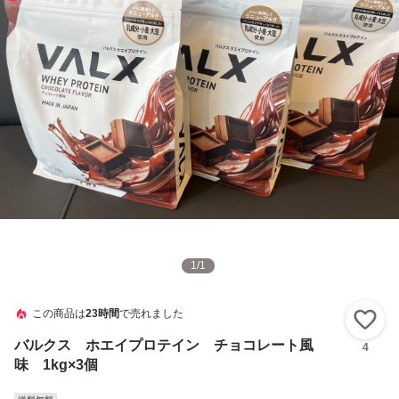
1
/
1
この商品は
23時間
で売れました
い
バルクス ホエイプロテイン チョコレート風
4
味 1kg×3個