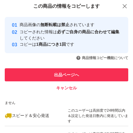
付与しています
この商品をみている人にオススメ
この商品の情報をコピーします
安心取引出品者
最大10%対象
最大10%対象
Yahoo!フリマの基準をクリアした安
安心取引出品者
商品画像の
無断転載は禁止
されています
心・安全なユーザーです
コピーされた情報は
必ずご自身の商品に合わせて編集
取引実績
してください
コピーは
1商品につき1回
です
このユーザーはYahoo!フリマの取
取引実績◯+
いいね！
いいね！
2,080
円
2,380
円
2,450
円
引を完了させた実績があります
商品情報コピー機能について
最大10%対象
最大10%対象
このユーザーは他フリマサービス
他フリマ実績◯+
出品ページへ
での取引実績があります
キャンセル
スピード&安心発送
いいね！
いいね！
2,450
※このバッジは実績に基づく表示であり、発送を保証しているものではあり
円
2,380
円
2,450
円
ません
このユーザーは高頻度で24時間以内
スピード＆安心発送
＆設定した発送日数内に発送していま
す