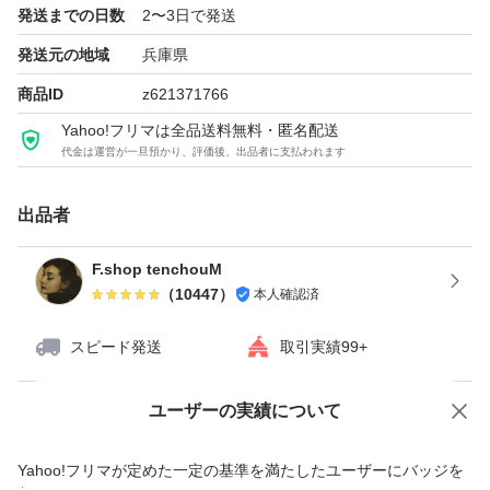
発送までの日数
2〜3日で発送
発送元の地域
兵庫県
商品ID
z621371766
Yahoo!フリマは全品送料無料・匿名配送
代金は運営が一旦預かり、評価後、出品者に支払われます
出品者
F.shop tenchouM
（
10447
）
本人確認済
スピード発送
取引実績99+
ユーザーの実績について
価格の相談
商品への質問
商品への質問からの値下げ交渉、不適切なカテゴリ変更依頼は禁止です
Yahoo!フリマが定めた一定の基準を満たしたユーザーにバッジを