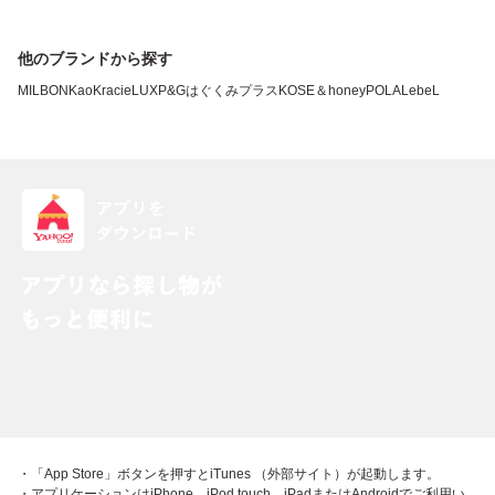
他のブランドから探す
MILBON
Kao
Kracie
LUX
P&G
はぐくみプラス
KOSE
＆honey
POLA
LebeL
・「App Store」ボタンを押すとiTunes （外部サイト）が起動します。
・アプリケーションはiPhone、iPod touch、iPadまたはAndroidでご利用い