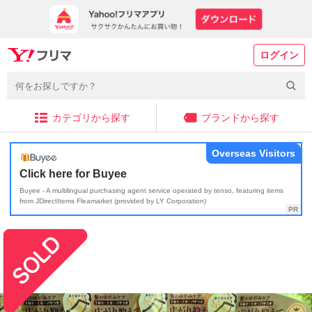
ログイン
カテゴリから探す
ブランドから探す
Overseas Visitors
Click here for Buyee
Buyee - A multilingual purchasing agent service operated by tenso, featuring items
from JDirectItems Fleamarket (provided by LY Corporation)