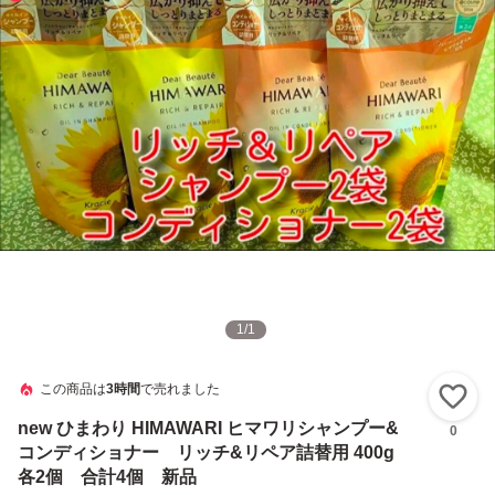
1
/
1
この商品は
3時間
で売れました
い
new ひまわり HIMAWARI ヒマワリシャンプー&
0
コンディショナー リッチ&リペア詰替用 400g
各2個 合計4個 新品