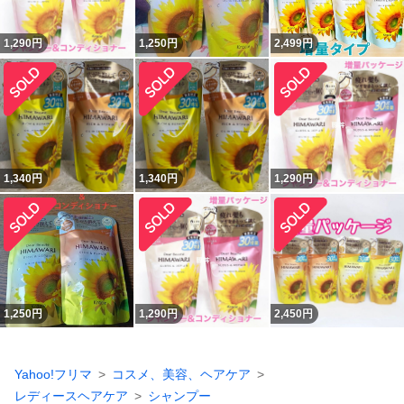
1,290
円
1,250
円
2,499
円
1,340
円
1,340
円
1,290
円
1,250
円
1,290
円
2,450
円
Yahoo!フリマ
コスメ、美容、ヘアケア
レディースヘアケア
シャンプー