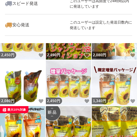
このユーザーは高頻度で24時間以内
スピード発送
に発送しています
いいね！
いいね！
2,100
円
2,050
円
2,450
円
最大10%対象
このユーザーは設定した発送日数内に
安心発送
発送しています
いいね！
いいね！
2,450
円
2,490
円
2,080
円
いいね！
いいね！
2,080
円
2,450
円
1,340
円
最大10%対象