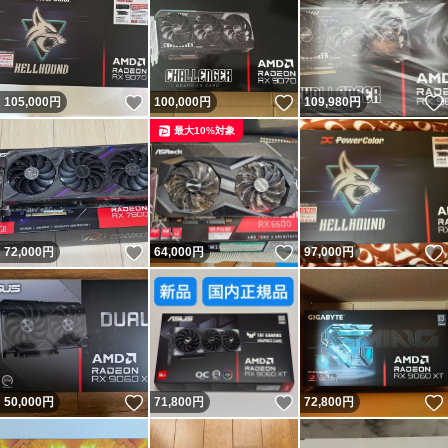
いいね！
いいね！
105,000
円
100,000
円
109,980
円
最大10%対象
いいね！
いいね！
72,000
円
64,000
円
97,000
円
いいね！
いいね！
50,000
円
71,800
円
72,800
円