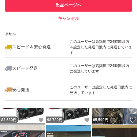
このユーザーは他フリマサービス
他フリマ実績◯+
出品ページへ
での取引実績があります
キャンセル
スピード&安心発送
いいね！
いいね！
69,600
※このバッジは実績に基づく表示であり、発送を保証しているものではあり
円
85,800
円
55,000
円
ません
最大10%対象
最大10%対象
このユーザーは高頻度で24時間以内
スピード＆安心発送
＆設定した発送日数内に発送していま
す
このユーザーは高頻度で24時間以内
スピード発送
に発送しています
いいね！
いいね！
89,990
円
55,000
円
75,000
円
最大10%対象
このユーザーは設定した発送日数内に
安心発送
発送しています
いいね！
いいね！
83,580
円
98,780
円
85,500
円