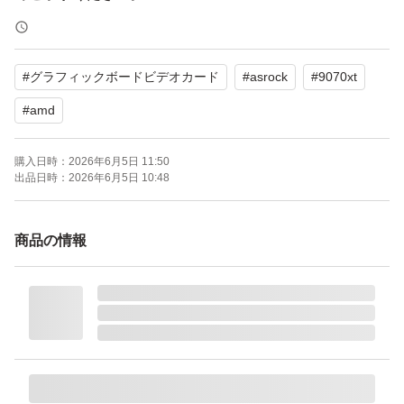
ご不明な点がございましたら、お気軽にご質問ください。
#
グラフィックボードビデオカード
#
asrock
#
9070xt
よろしくお願いいたします。
#
amd
RX9070XT CL 16G ［AMD Radeon RX 9070 XT Challeng
購入日時：
2026年6月5日 11:50
er 16GB］
出品日時：
2026年6月5日 10:48
ブランド：ASRock
シリーズ世代：Radeon RX 9000
商品の情報
メモリ容量：16.0 GB
メモリ規格：GDDR6
メモリバス：256.0 bit
出力端子：HDMI 1ポート DisplayPort 3ポート
補助電源：8pin+8pin
冷却ファン：空冷（トリプルファン）