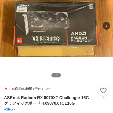
1
/
2
この商品は
1時間
で売れました
い
ASRock Radeon RX 9070XT Challenger 16G
0
グラフィックボード RX9070XTCL16G
ASRock