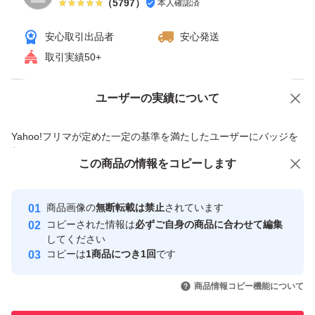
（
5797
）
本人確認済
安心取引出品者
安心発送
取引実績50+
ユーザーの実績について
価格の相談
商品への質問
商品への質問からの値下げ交渉、不適切なカテゴリ変更依頼は禁止です
Yahoo!フリマが定めた一定の基準を満たしたユーザーにバッジを
付与しています
この商品をみている人にオススメ
この商品の情報をコピーします
安心取引出品者
最大10%対象
Yahoo!フリマの基準をクリアした安
安心取引出品者
商品画像の
無断転載は禁止
されています
心・安全なユーザーです
コピーされた情報は
必ずご自身の商品に合わせて編集
取引実績
してください
コピーは
1商品につき1回
です
このユーザーはYahoo!フリマの取
取引実績◯+
いいね！
いいね！
93,500
円
92,000
円
99,800
円
引を完了させた実績があります
商品情報コピー機能について
最大10%対象