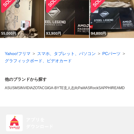
55,000
円
93,900
円
94,800
円
Yahoo!フリマ
スマホ、タブレット、パソコン
PCパーツ
グラフィックボード、ビデオカード
他のブランドから探す
ASUS
MSI
NVIDIA
ZOTAC
GIGA-BYTE
玄人志向
Palit
ASRock
SAPPHIRE
AMD