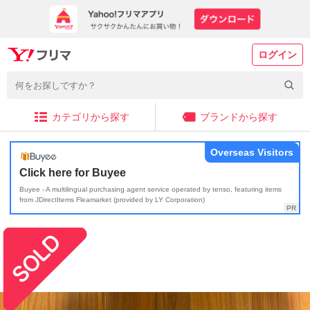
ログイン
カテゴリから探す
ブランドから探す
Overseas Visitors
Click here for Buyee
Buyee - A multilingual purchasing agent service operated by tenso, featuring items
from JDirectItems Fleamarket (provided by LY Corporation)