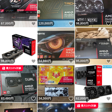
いいね！
いいね！
67,000
円
120,000
円
98,800
円
いいね！
いいね！
96,800
円
54,980
円
95,000
円
最大10%対象
いいね！
いいね！
83,480
円
34,300
円
62,000
円
最大10%対象