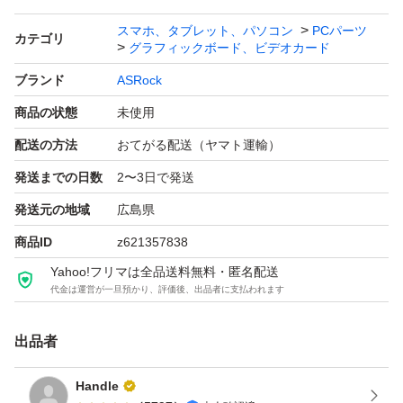
幅（長さ）：290.0 mm
スマホ、タブレット、パソコン
PCパーツ
カテゴリ
グラフィックボード、ビデオカード
ブランド
ASRock
商品の状態
未使用
配送の方法
おてがる配送（ヤマト運輸）
発送までの日数
2〜3日で発送
発送元の地域
広島県
商品ID
z621357838
Yahoo!フリマは全品送料無料・匿名配送
代金は運営が一旦預かり、評価後、出品者に支払われます
出品者
Handle