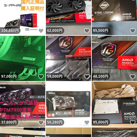
いいね！
いいね！
106,880
円
62,000
円
95,500
円
いいね！
いいね！
97,000
円
59,000
円
48,100
円
いいね！
いいね！
37,600
円
50,280
円
95,000
円