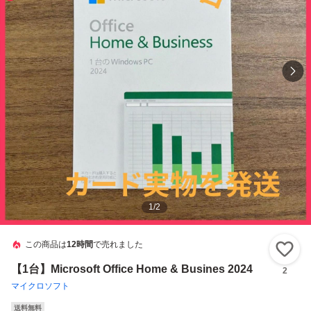
1
/
2
この商品は
12時間
で売れました
い
【1台】Microsoft Office Home & Busines 2024
2
マイクロソフト
送料無料