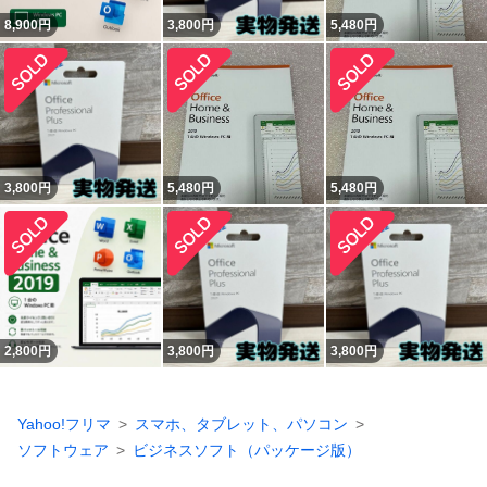
8,900
円
3,800
円
5,480
円
3,800
円
5,480
円
5,480
円
2,800
円
3,800
円
3,800
円
Yahoo!フリマ
スマホ、タブレット、パソコン
ソフトウェア
ビジネスソフト（パッケージ版）