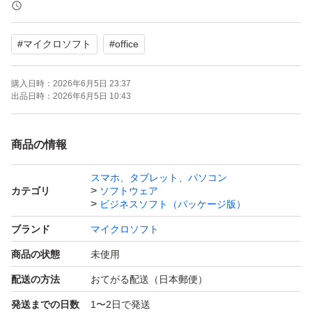
・電話認証のみに対応 ※専用サポートにより、自動認証
システムを利用してスムーズに認証可能（お客様ご自身で
#
マイクロソフト
#
office
の電話対応は不要です）
・再インストール可能
購入日時：
2026年6月5日 23:37
◆ 内容物
出品日時：
2026年6月5日 10:43
・未使用未開封 POSAカード（写真のカードを発送しま
す）
商品の情報
・初心者向けセットアップ手順書（同梱）
スマホ、タブレット、パソコン
◆ 発送・サポート
カテゴリ
ソフトウェア
お支払い確認後、24時間以内に発送いたします。
ビジネスソフト（パッケージ版）
インストール・認証完了まで丁寧にサポートいたしますの
ブランド
マイクロソフト
で、初めての方もご安心ください。
商品の状態
未使用
※すり替え防止のため、購入後の返品・返金はご遠慮くだ
配送の方法
おてがる配送（日本郵便）
さい。
発送までの日数
1〜2日で発送