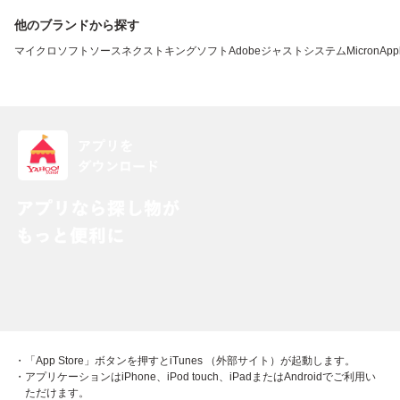
他のブランドから探す
マイクロソフト
ソースネクスト
キングソフト
Adobe
ジャストシステム
Micron
App
・「App Store」ボタンを押すとiTunes （外部サイト）が起動します。
・アプリケーションはiPhone、iPod touch、iPadまたはAndroidでご利用い
ただけます。