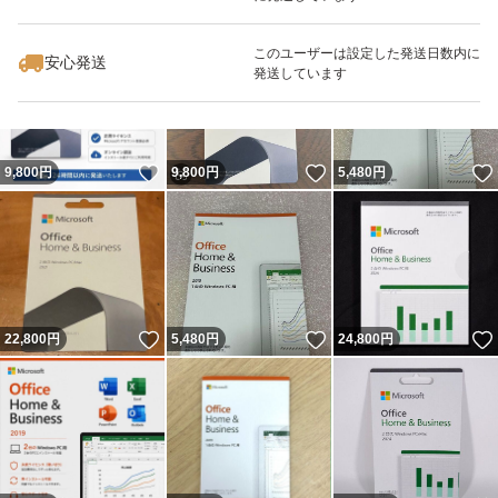
いいね！
いいね！
5,000
円
9,800
円
2,800
円
このユーザーは設定した発送日数内に
安心発送
発送しています
いいね！
いいね！
9,800
円
9,800
円
5,480
円
いいね！
いいね！
22,800
円
5,480
円
24,800
円