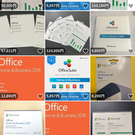
いいね！
いいね！
50,000
円
5,057
円
104,160
円
いいね！
いいね！
57,011
円
124,000
円
9,800
円
いいね！
いいね！
12,800
円
5,057
円
8,200
円