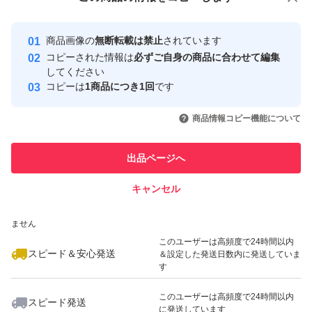
#Word
安心取引出品者
最大10%対象
#Excel
Yahoo!フリマの基準をクリアした安
安心取引出品者
商品画像の
無断転載は禁止
されています
心・安全なユーザーです
#Outlook
コピーされた情報は
必ずご自身の商品に合わせて編集
#PowerPoint
取引実績
してください
コピーは
1商品につき1回
です
このユーザーはYahoo!フリマの取
取引実績◯+
いいね！
いいね！
7,500
円
3,800
円
9,800
円
引を完了させた実績があります
商品情報コピー機能について
最大10%対象
最大10%対象
最大10%対象
このユーザーは他フリマサービス
他フリマ実績◯+
出品ページへ
での取引実績があります
キャンセル
スピード&安心発送
いいね！
いいね！
5,480
※このバッジは実績に基づく表示であり、発送を保証しているものではあり
円
5,480
円
5,480
円
ません
このユーザーは高頻度で24時間以内
スピード＆安心発送
＆設定した発送日数内に発送していま
す
このユーザーは高頻度で24時間以内
スピード発送
に発送しています