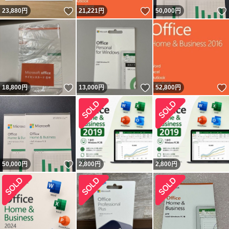
いいね！
いいね！
23,880
円
21,221
円
50,000
円
いいね！
いいね！
18,800
円
13,000
円
52,800
円
いいね！
50,000
円
2,800
円
2,800
円