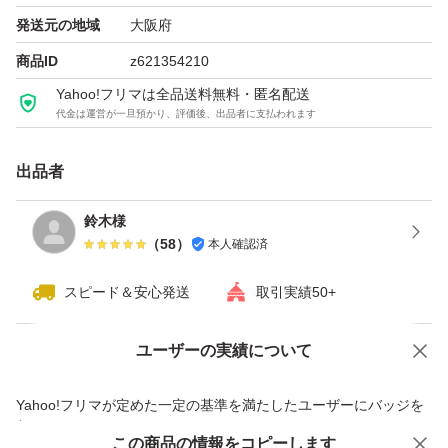
即購入OKです。よろしくお願いいたします。
発送元の地域
大阪府
#MicrosoftOffice
商品ID
z621354210
#Office2024
Yahoo!フリマは全品送料無料・匿名配送
#OfficeHomeBusiness2024
代金は運営が一旦預かり、評価後、出品者に支払われます
#POSAカード
#正規品
出品者
#永続ライセンス
鈴木様
#買い切り
（
58
）
本人確認済
#カード版
#未使用未開封
スピード＆安心発送
取引実績50+
#プロダクトキー
ユーザーの実績について
#Windows
価格の相談
商品への質問
#Mac
商品への質問からの値下げ交渉、不適切なカテゴリ変更依頼は禁止です
Yahoo!フリマが定めた一定の基準を満たしたユーザーにバッジを
#日本語版
付与しています
この商品をみている人にオススメ
この商品の情報をコピーします