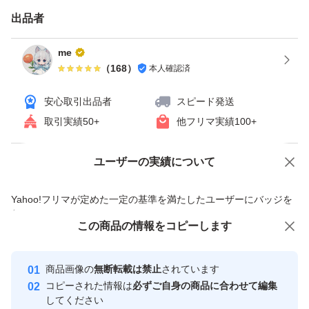
出品者
me
（
168
）
本人確認済
安心取引出品者
スピード発送
取引実績50+
他フリマ実績
100+
ユーザーの実績について
価格の相談
商品への質問
商品への質問からの値下げ交渉、不適切なカテゴリ変更依頼は禁止です
Yahoo!フリマが定めた一定の基準を満たしたユーザーにバッジを
付与しています
この商品をみている人にオススメ
この商品の情報をコピーします
安心取引出品者
最大10%対象
Yahoo!フリマの基準をクリアした安
安心取引出品者
商品画像の
無断転載は禁止
されています
心・安全なユーザーです
コピーされた情報は
必ずご自身の商品に合わせて編集
取引実績
してください