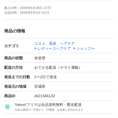
詰め替えトリートメント500g 2個
購入日時：
2026年6月28日 13:57
出品日時：
2026年6月5日 10:21
※値下げ交渉不可
商品の情報
他の香りは事前にコメントにてお問い合わせください。
コスメ、美容、ヘアケア
+1800円で専用カートリッジ
カテゴリ
レディースヘアケア
シャンプー
シャンプー用
商品の状態
未使用
トリートメント用
配送の方法
おてがる配送（ヤマト運輸）
各1個計2個追加可能
発送までの日数
1〜2日で発送
発送元の地域
宮城県
商品ID
z621346132
Yahoo!フリマは全品送料無料・匿名配送
代金は運営が一旦預かり、評価後、出品者に支払われます