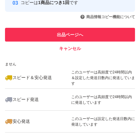
コピーは
1商品につき1回
です
このユーザーはYahoo!フリマの取
取引実績◯+
いいね！
いいね！
7,000
円
8,900
円
7,800
円
引を完了させた実績があります
商品情報コピー機能について
最大10%対象
このユーザーは他フリマサービス
他フリマ実績◯+
出品ページへ
での取引実績があります
キャンセル
スピード&安心発送
いいね！
いいね！
14,000
※このバッジは実績に基づく表示であり、発送を保証しているものではあり
円
4,500
円
10,000
円
ません
最大10%対象
このユーザーは高頻度で24時間以内
スピード＆安心発送
＆設定した発送日数内に発送していま
す
このユーザーは高頻度で24時間以内
スピード発送
に発送しています
いいね！
いいね！
4,500
円
7,150
円
7,200
円
このユーザーは設定した発送日数内に
安心発送
発送しています