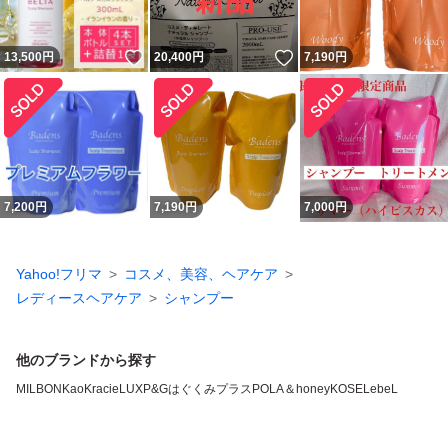
いいね！
いいね！
13,500
円
20,400
円
7,190
円
7,200
円
7,190
円
7,000
円
Yahoo!フリマ
コスメ、美容、ヘアケア
レディースヘアケア
シャンプー
他のブランドから探す
MILBON
Kao
Kracie
LUX
P&G
はぐくみプラス
POLA
＆honey
KOSE
LebeL