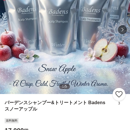
1
/
5
い
バーデンスシャンプー&トリートメント Badens
3
スノーアップル
送料無料