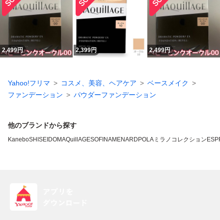
2,499
円
2,399
円
2,499
円
Yahoo!フリマ
コスメ、美容、ヘアケア
ベースメイク
ファンデーション
パウダーファンデーション
他のブランドから探す
Kanebo
SHISEIDO
MAQuillAGE
SOFINA
MENARD
POLA
ミラノコレクション
ESP