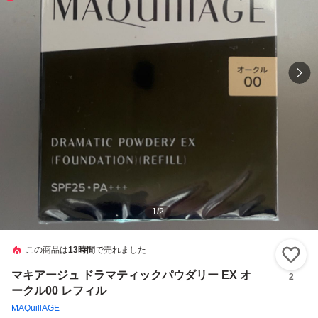
1
/
2
この商品は
13時間
で売れました
い
マキアージュ ドラマティックパウダリー EX オ
2
ークル00 レフィル
MAQuillAGE