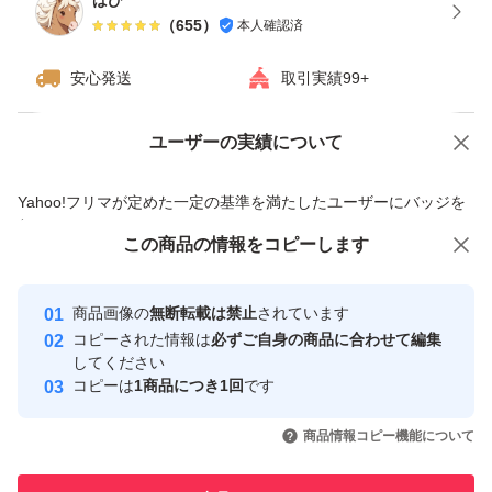
ばび
（
655
）
本人確認済
安心発送
取引実績99+
ユーザーの実績について
価格の相談
商品への質問
商品への質問からの値下げ交渉、不適切なカテゴリ変更依頼は禁止です
Yahoo!フリマが定めた一定の基準を満たしたユーザーにバッジを
付与しています
この商品をみている人にオススメ
この商品の情報をコピーします
安心取引出品者
最大10%対象
最大10%対象
最大10%対象
Yahoo!フリマの基準をクリアした安
安心取引出品者
商品画像の
無断転載は禁止
されています
心・安全なユーザーです
コピーされた情報は
必ずご自身の商品に合わせて編集
取引実績
してください
コピーは
1商品につき1回
です
このユーザーはYahoo!フリマの取
取引実績◯+
いいね！
いいね！
2,499
円
2,499
円
2,430
円
引を完了させた実績があります
商品情報コピー機能について
最大10%対象
最大10%対象
このユーザーは他フリマサービス