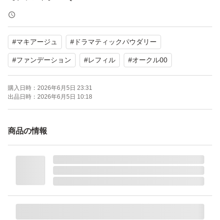
【商品名】ドラマティックパウダリー EX
【カラー】オークル00
#
マキアージュ
#
ドラマティックパウダリー
【状態】未使用
【タイプ】パウダーファンデーション（レフィル）
#
ファンデーション
#
レフィル
#
オークル00
購入日時：
2026年6月5日 23:31
よろしくお願いいたします。
出品日時：
2026年6月5日 10:18
商品の情報