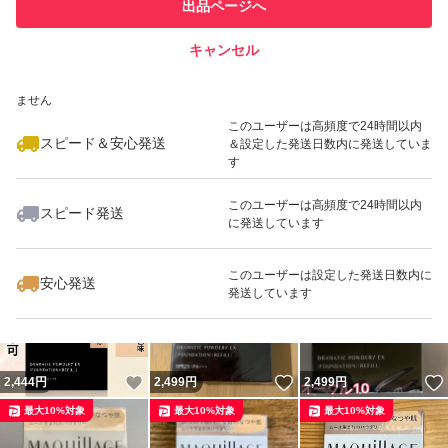
他フリマ実績◯+
出品ページへ
での取引実績があります
キャンセル
スピード&安心発送
いいね！
いいね！
2,499
※このバッジは実績に基づく表示であり、発送を保証しているものではあり
円
2,499
円
2,430
円
ません
最大10%対象
最大10%対象
最大10%対象
このユーザーは高頻度で24時間以内
スピード＆安心発送
＆設定した発送日数内に発送していま
す
このユーザーは高頻度で24時間以内
スピード発送
に発送しています
いいね！
いいね！
2,499
円
2,499
円
2,444
円
最大10%対象
最大10%対象
このユーザーは設定した発送日数内に
安心発送
発送しています
いいね！
いいね！
2,444
円
2,499
円
2,499
円
最大10%対象
最大10%対象
最大10%対象