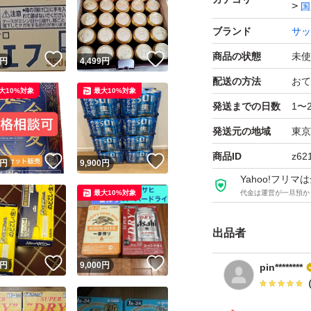
国
ブランド
サッ
商品の状態
未使
！
いいね！
いいね！
円
4,499
円
配送の方法
おて
大10%対象
最大10%対象
発送までの日数
1〜
発送元の地域
東京
商品ID
z62
！
いいね！
いいね！
円
9,900
円
Yahoo!フリ
最大10%対象
代金は運営が一旦預か
出品者
！
いいね！
いいね！
円
9,000
円
pin********