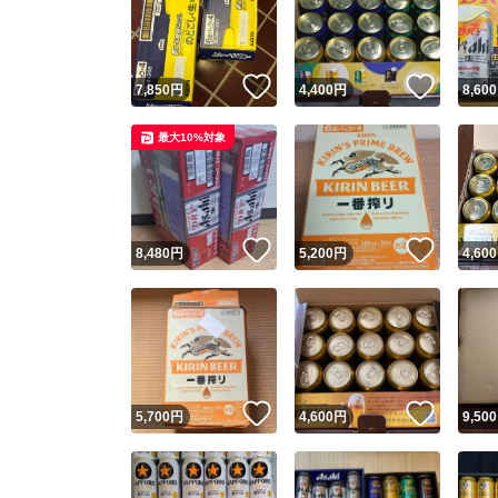
いいね！
いいね
7,850
円
4,400
円
8,600
最大10%対象
いいね！
いいね
8,480
円
5,200
円
4,600
Yaho
安心取引
安心
いいね！
いいね
5,700
円
4,600
円
9,500
取引実績
取引