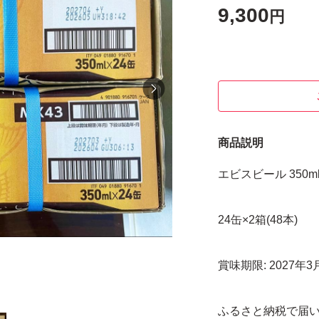
9,300
円
商品説明
エビスビール 350ml
24缶×2箱(48本)
賞味期限: 2027年
ふるさと納税で届