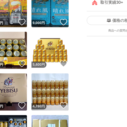
取引実績30+
価格の
！
いいね！
いいね！
円
9,000
円
商品への質問
ユーザーの実績について
！
いいね！
いいね！
円
5,400
円
o!フリマが定めた一定の基準を満たしたユーザーにバッジを付与しています
出品者
この商品の情報をコピーします
取引出品者
Yahoo!フリマの基準をクリアした安心・安全なユーザーです
！
いいね！
いいね！
商品画像の
無断転載は禁止
されています
円
4,780
円
コピーされた情報は
必ずご自身の商品に合わせて編集
してください
コピーは
1商品につき1回
です
実績◯+
このユーザーはYahoo!フリマの取引を完了させた実績があり