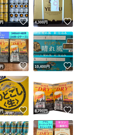
商品情報コピー機
リマ実績◯+
このユーザーは他フリマサービスでの取引実績があります
！
いいね！
いいね！
円
4,300
円
出品ページへ
&安心発送
キャンセル
ジは実績に基づく表示であり、発送を保証しているものではありません
このユーザーは高頻度で24時間以内＆設定した発送日数内に
ード＆安心発送
ます
！
いいね！
いいね！
円
10,400
円
ード発送
このユーザーは高頻度で24時間以内に発送しています
発送
このユーザーは設定した発送日数内に発送しています
！
いいね！
いいね！
円
8,700
円