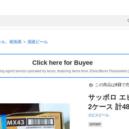
ール、発泡酒
国産ビール
Click here for Buyee
ing agent service operated by tenso, featuring items from JDirectItems Fleamarket 
この商品は
5日
で
サッポロ エビ
2ケース 計4
ヱビスビール
送料無料