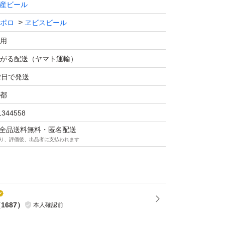
産ビール
ポロ
ヱビスビール
用
がる配送（ヤマト運輸）
2日で発送
都
1344558
マは全品送料無料・匿名配送
り、評価後、出品者に支払われます
（
1687
）
本人確認前