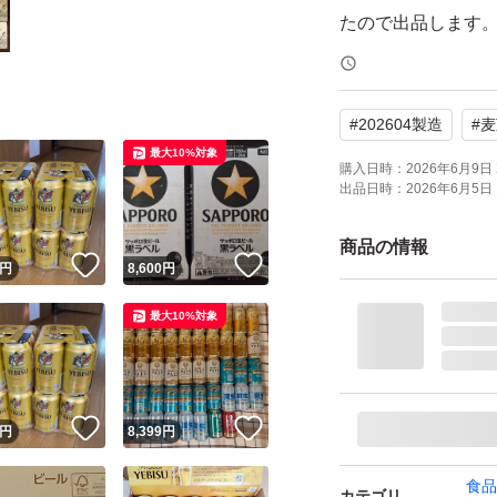
たので出品します
#
202604製造
#
麦
最大10%対象
購入日時：
2026年6月9日 
出品日時：
2026年6月5日 
商品の情報
！
いいね！
いいね！
円
8,600
円
最大10%対象
！
いいね！
いいね！
円
8,399
円
食品
カテゴリ