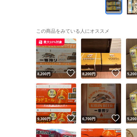
この商品をみている人にオススメ
最大10%対象
いいね！
いいね
8,200
円
8,200
円
5,200
いいね！
いいね
9,300
円
6,700
円
5,200