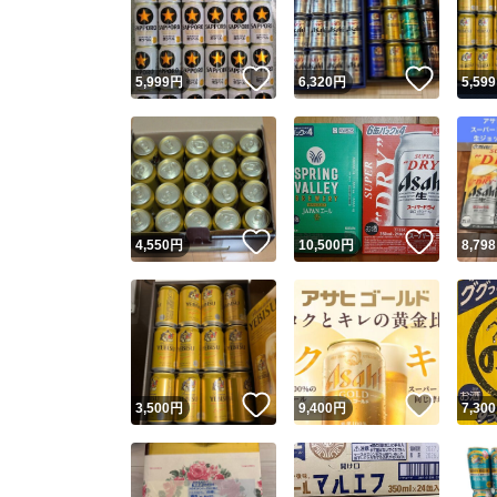
他フ
いいね！
いいね
5,999
円
6,320
円
5,599
スピード
※このバッ
スピ
いいね！
いいね
4,550
円
10,500
円
8,798
スピ
安心
いいね！
いいね
3,500
円
9,400
円
7,300