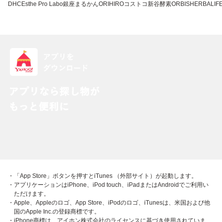
DHC
Esthe Pro Labo
銀座まるかん
ORIHIRO
コストコ
新谷酵素
ORBIS
HERBALIFE
・「App Store」ボタンを押すとiTunes （外部サイト）が起動します。
・アプリケーションはiPhone、iPod touch、iPadまたはAndroidでご利用い
ただけます。
・Apple、Appleのロゴ、App Store、iPodのロゴ、iTunesは、米国および他
国のApple Inc.の登録商標です。
・iPhone商標は、アイホン株式会社のライセンスに基づき使用されていま