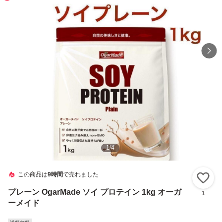
1
/
4
この商品は
9時間
で売れました
い
プレーン OgarMade ソイ プロテイン 1kg オーガ
1
ーメイド