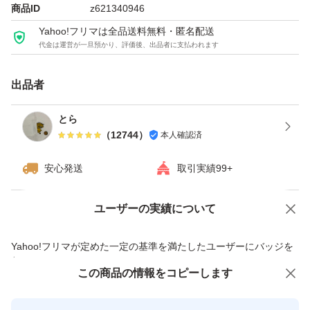
商品ID
z621340946
Yahoo!フリマは全品送料無料・匿名配送
代金は運営が一旦預かり、評価後、出品者に支払われます
出品者
とら
（
12744
）
本人確認済
安心発送
取引実績99+
ユーザーの実績について
価格の相談
商品への質問
商品への質問からの値下げ交渉、不適切なカテゴリ変更依頼は禁止です
Yahoo!フリマが定めた一定の基準を満たしたユーザーにバッジを
付与しています
この商品をみている人にオススメ
この商品の情報をコピーします
安心取引出品者
最大10%対象
最大10%対象
最大10%対象
Yahoo!フリマの基準をクリアした安