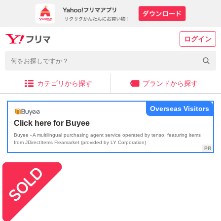
ログイン
カテゴリから探す
ブランドから探す
Overseas Visitors
Click here for Buyee
Buyee - A multilingual purchasing agent service operated by tenso, featuring items
from JDirectItems Fleamarket (provided by LY Corporation)