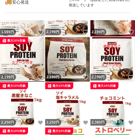
安心発送
発送しています
いいね！
いいね！
1,599
円
2,199
円
2,199
円
最大10%対象
いいね！
いいね！
2,199
円
2,199
円
2,199
円
最大10%対象
最大10%対象
最大10%対象
いいね！
いいね！
2,250
円
2,250
円
2,380
円
最大10%対象
最大10%対象