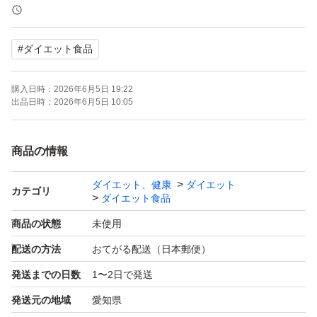
が特徴。
#
ダイエット食品
[ダイエット]
ソイプロテインは、必要なタンパク質を補給でき、満足感
購入日時：
2026年6月5日 19:22
が続くため、減量期間中にもおすすめです。
出品日時：
2026年6月5日 10:05
[お召し上がり方]
商品の情報
付属スプーン山盛り1杯(1食20g)に水や牛乳、お好きな飲
ダイエット、健康
ダイエット
料に混ぜてお召し上がりください。
カテゴリ
ダイエット食品
商品の状態
未使用
MAD PROTEIN(マッドプロテイン) ソイプロテインノーフ
配送の方法
おてがる配送（日本郵便）
レーバー プレーン 国内加工 大豆 無添加 植物性プロテイ
発送までの日数
1〜2日で発送
ン (1kg) ノーフレーバー
発送元の地域
愛知県