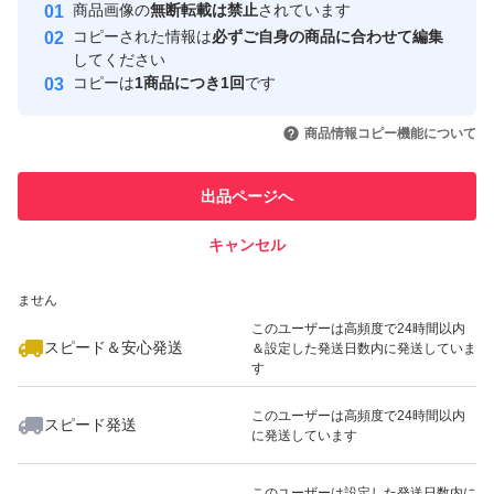
安心取引出品者
商品画像の
無断転載は禁止
されています
心・安全なユーザーです
コピーされた情報は
必ずご自身の商品に合わせて編集
取引実績
してください
コピーは
1商品につき1回
です
このユーザーはYahoo!フリマの取
取引実績◯+
いいね！
いいね！
1,680
円
1,599
円
2,250
円
引を完了させた実績があります
商品情報コピー機能について
最大10%対象
最大10%対象
最大10%対象
このユーザーは他フリマサービス
他フリマ実績◯+
出品ページへ
での取引実績があります
キャンセル
スピード&安心発送
いいね！
いいね！
2,250
※このバッジは実績に基づく表示であり、発送を保証しているものではあり
円
1,599
円
1,599
円
ません
最大10%対象
このユーザーは高頻度で24時間以内
スピード＆安心発送
＆設定した発送日数内に発送していま
す
このユーザーは高頻度で24時間以内
スピード発送
に発送しています
いいね！
いいね！
2,250
円
1,599
円
1,599
円
最大10%対象
このユーザーは設定した発送日数内に