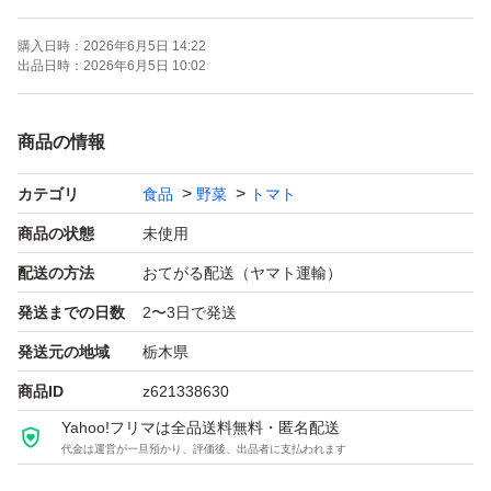
お待ちください。
購入日時：
2026年6月5日 14:22
9歳8歳5歳双子 の子育て中
出品日時：
2026年6月5日 10:02
ですのでコメント返信が遅くなります
ご理解 よろしくお願いしますm(_ _)m
商品の情報
息子の習い事の送迎が増えまして
カテゴリ
食品
野菜
トマト
発送が収穫日の次の日に
なることがありますご理解お願いします。
商品の状態
未使用
配送の方法
おてがる配送（ヤマト運輸）
最下部に傷み防止の為
発送までの日数
2〜3日で発送
クッション材を敷きます。
発送元の地域
栃木県
出荷前に検品しておりますが
商品ID
z621338630
傷商品が混入する事もございます。
Yahoo!フリマは全品送料無料・匿名配送
（すみません(＞＜)）
代金は運営が一旦預かり、評価後、出品者に支払われます