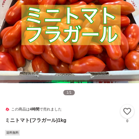
1
/
1
この商品は
4時間
で売れました
い
ミニトマト(フラガール)1kg
0
送料無料