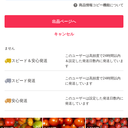
いいね！
いいね！
1,290
円
2,490
円
3,780
円
引を完了させた実績があります
ご理解頂いた上でご購入願いますm(_ _)m
商品情報コピー機能について
最大10%対象
宜しくお願い致します^ ^
このユーザーは他フリマサービス
他フリマ実績◯+
出品ページへ
での取引実績があります
キャンセル
スピード&安心発送
いいね！
いいね！
1,250
※このバッジは実績に基づく表示であり、発送を保証しているものではあり
円
1,380
円
1,390
円
ません
最大10%対象
このユーザーは高頻度で24時間以内
スピード＆安心発送
＆設定した発送日数内に発送していま
す
このユーザーは高頻度で24時間以内
スピード発送
に発送しています
いいね！
いいね！
2,600
円
1,390
円
1,550
円
このユーザーは設定した発送日数内に
安心発送
発送しています