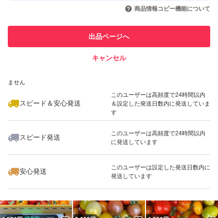
いいね！
いいね！
1,290
円
2,490
円
3,780
円
引を完了させた実績があります
ご理解頂いた上でご購入願いますm(_ _)m
商品情報コピー機能について
最大10%対象
最大10%対象
最大10%対象
宜しくお願い致します^ ^
このユーザーは他フリマサービス
他フリマ実績◯+
出品ページへ
での取引実績があります
キャンセル
スピード&安心発送
いいね！
いいね！
1,490
※このバッジは実績に基づく表示であり、発送を保証しているものではあり
円
800
円
1,250
円
ません
このユーザーは高頻度で24時間以内
スピード＆安心発送
＆設定した発送日数内に発送していま
す
このユーザーは高頻度で24時間以内
スピード発送
に発送しています
いいね！
いいね！
1,380
円
1,490
円
1,490
円
最大10%対象
このユーザーは設定した発送日数内に
安心発送
発送しています