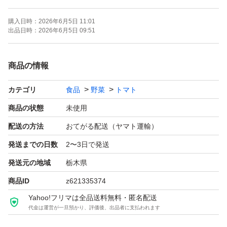
お待ちください。
購入日時：
2026年6月5日 11:01
9歳8歳5歳双子 の子育て中
出品日時：
2026年6月5日 09:51
ですのでコメント返信が遅くなります
ご理解 よろしくお願いしますm(_ _)m
商品の情報
息子の習い事の送迎が増えまして
カテゴリ
食品
野菜
トマト
発送が収穫日の次の日に
なることがありますご理解お願いします。
商品の状態
未使用
配送の方法
おてがる配送（ヤマト運輸）
最下部に傷み防止の為
発送までの日数
2〜3日で発送
クッション材を敷きます。
発送元の地域
栃木県
出荷前に検品しておりますが
商品ID
z621335374
傷商品が混入する事もございます。
Yahoo!フリマは全品送料無料・匿名配送
（すみません(＞＜)）
代金は運営が一旦預かり、評価後、出品者に支払われます