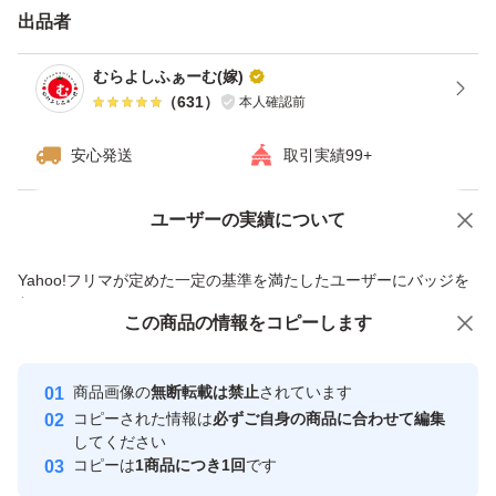
月・水・金曜日が収穫です。
出品者
収穫日の配送手続き予定ですが
むらよしふぁーむ(嫁)
業務状況により、翌日の配送手続きと
（
631
）
本人確認前
なる事がございます。
安心発送
取引実績99+
ご了承くださいm(_ _)m
ユーザーの実績について
価格の相談
商品への質問
★注意★
商品への質問からの値下げ交渉、不適切なカテゴリ変更依頼は禁止です
常温配送のため、配送日数がかかる地域、
Yahoo!フリマが定めた一定の基準を満たしたユーザーにバッジを
付与しています
災害遅延、配送時の衝撃等により、
この商品をみている人にオススメ
この商品の情報をコピーします
安心取引出品者
傷みや割れが生じる可能性がございます。
最大10%対象
最大10%対象
最大10%対象
また、寒冷地の方は、冬季の発送で
Yahoo!フリマの基準をクリアした安
安心取引出品者
商品画像の
無断転載は禁止
されています
心・安全なユーザーです
トマトが凍る可能性がございます。
コピーされた情報は
必ずご自身の商品に合わせて編集
取引実績
してください
コピーは
1商品につき1回
です
必ず、お客様の地域情報をご確認頂き、
このユーザーはYahoo!フリマの取
取引実績◯+