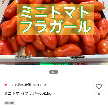
1
/
1
この商品は
1時間
で売れました
い
ミニトマト(フラガール)1kg
0
送料無料