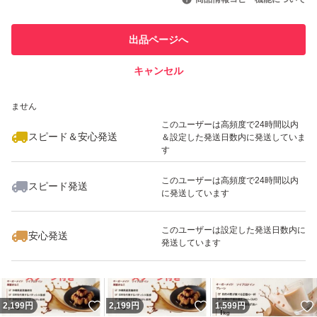
このユーザーは他フリマサービス
他フリマ実績◯+
出品ページへ
での取引実績があります
キャンセル
スピード&安心発送
いいね！
いいね！
2,199
※このバッジは実績に基づく表示であり、発送を保証しているものではあり
円
2,199
円
2,199
円
ません
最大10%対象
最大10%対象
このユーザーは高頻度で24時間以内
スピード＆安心発送
＆設定した発送日数内に発送していま
す
このユーザーは高頻度で24時間以内
スピード発送
に発送しています
いいね！
いいね！
1,680
円
2,380
円
2,199
円
最大10%対象
このユーザーは設定した発送日数内に
安心発送
発送しています
いいね！
いいね！
2,199
円
2,199
円
1,599
円