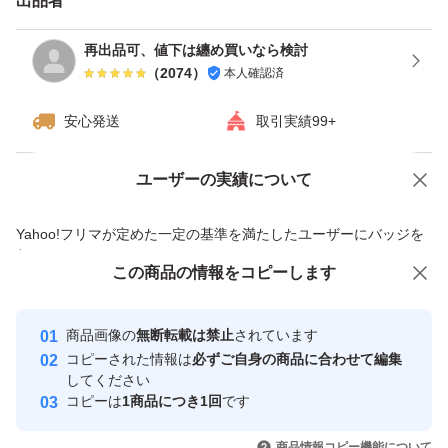
出品者
再出品可、値下は纏め買いなら検討
（
2074
）
本人確認済
安心発送
取引実績99+
ユーザーの実績について
価格の相談
商品への質問
商品への質問からの値下げ交渉、不適切なカテゴリ変更依頼は禁止です
Yahoo!フリマが定めた一定の基準を満たしたユーザーにバッジを
付与しています
この商品をみている人にオススメ
この商品の情報をコピーします
安心取引出品者
最大10%対象
最大10%対象
Yahoo!フリマの基準をクリアした安
安心取引出品者
商品画像の
無断転載は禁止
されています
心・安全なユーザーです
コピーされた情報は
必ずご自身の商品に合わせて編集
取引実績
してください
コピーは
1商品につき1回
です
このユーザーはYahoo!フリマの取
取引実績◯+
いいね！
いいね！
2,250
円
2,199
円
2,280
円
引を完了させた実績があります
商品情報コピー機能について