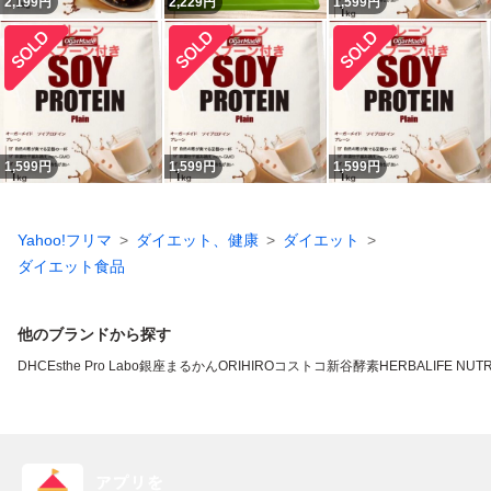
2,199
円
2,229
円
1,599
円
1,599
円
1,599
円
1,599
円
Yahoo!フリマ
ダイエット、健康
ダイエット
ダイエット食品
他のブランドから探す
DHC
Esthe Pro Labo
銀座まるかん
ORIHIRO
コストコ
新谷酵素
HERBALIFE NUTR