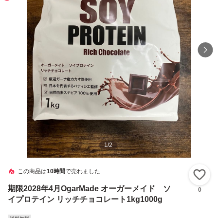
1
/
2
この商品は
10時間
で売れました
い
期限2028年4月OgarMade オーガーメイド ソ
0
イプロテイン リッチチョコレート1kg1000g