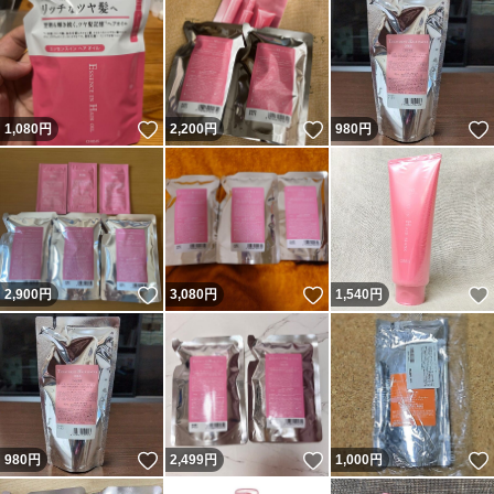
*
*
*
いいね！
いいね！
1,080
円
2,200
円
980
円
#オルビス
#ORBIS
#ヘアウォーター
#トリートメント
いいね！
いいね！
2,900
円
3,080
円
1,540
円
#ヘアミルク
#寝ぐせ直し
#集中ケア
#詰め替え
#つめかえ
いいね！
いいね！
980
円
2,499
円
1,000
円
#スタイリング