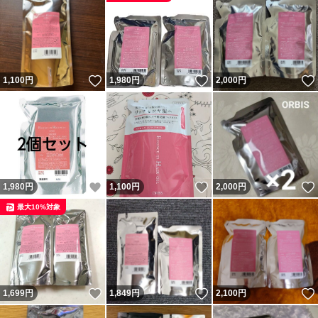
*
*
*
いいね！
いいね！
1,100
円
1,980
円
2,000
円
OPP袋で防水対策をして
ゆうパケットポストminiにて
発送させていただきます
いいね！
いいね！
1,980
円
1,100
円
2,000
円
他のお品物と同梱でしたら
最大10%対象
差額送料お引きします
*
*
いいね！
いいね！
1,699
円
1,849
円
2,100
円