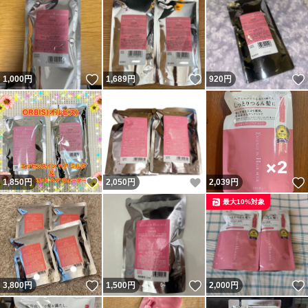
オルビスさんは
ご注文金額 3,300円未満の
お買い物の場合
いいね！
いいね！
1,000
円
1,689
円
920
円
・宅配便 360円
・メール便 190円
上記の送料が上乗せされますが
いいね！
いいね！
1,850
円
2,050
円
2,039
円
こちらは定価よりお安く
最大10%対象
送料も無料です(^^)
どうぞ宜しくお願い致します
(m*´∀`)m
いいね！
いいね！
3,800
円
1,500
円
2,000
円