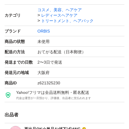
コスメ、美容、ヘアケア
カテゴリ
レディースヘアケア
サロン業界注目の美髪成分
トリートメント、ヘアパック
「CMC類似成分」を配合
ブランド
ORBIS
商品の状態
未使用
この「CMC」は
配送の方法
おてがる配送（日本郵便）
髪内部の成分が流れ出るのを防ぐ
発送までの日数
2〜3日で発送
重要な役割を担っており
ダメージを受けて
発送元の地域
大阪府
バラバラになりがちな
商品ID
z621325230
髪内部の線維をくっつけます
Yahoo!フリマは全品送料無料・匿名配送
代金は運営が一旦預かり、評価後、出品者に支払われます
一度「CMC」を失うと
出品者
自ら作り出すことはできないので
補うケアが不可欠なのです