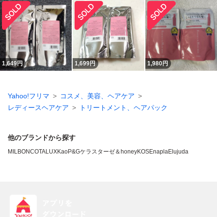
1,649
円
1,699
円
1,980
円
Yahoo!フリマ
コスメ、美容、ヘアケア
レディースヘアケア
トリートメント、ヘアパック
他のブランドから探す
MILBON
COTA
LUX
Kao
P&G
ケラスターゼ
＆honey
KOSE
napla
Elujuda