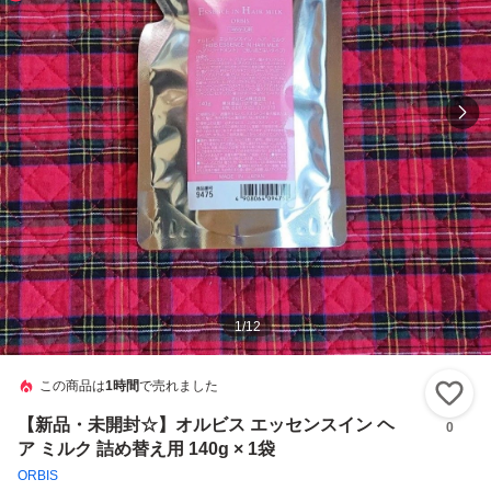
1
/
12
この商品は
1時間
で売れました
い
【新品・未開封☆】オルビス エッセンスイン ヘ
0
ア ミルク 詰め替え用 140g × 1袋
ORBIS