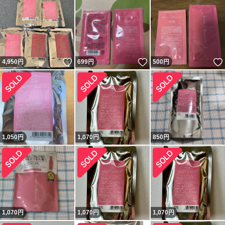
いいね！
いいね！
4,950
円
699
円
500
円
1,050
円
1,070
円
850
円
1,070
円
1,070
円
1,070
円