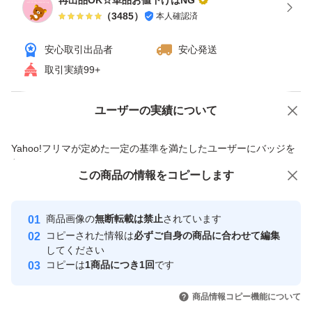
再出品OK☆単品お値下げはNG
（
3485
）
本人確認済
使用方法は簡単
安心取引出品者
安心発送
適量を手にとって
取引実績99+
タオルドライ後の髪
（または乾いた髪）に
ユーザーの実績について
価格の相談
商品への質問
毛先を中心になじませます
商品への質問からの値下げ交渉、不適切なカテゴリ変更依頼は禁止です
Yahoo!フリマが定めた一定の基準を満たしたユーザーにバッジを
付与しています
ドライヤーの熱を味方に
この商品をみている人にオススメ
この商品の情報をコピーします
安心取引出品者
擬似キューティクルを作り
最大10%対象
最大10%対象
Yahoo!フリマの基準をクリアした安
安心取引出品者
サラサラつるんの指通りを実現します
商品画像の
無断転載は禁止
されています
心・安全なユーザーです
コピーされた情報は
必ずご自身の商品に合わせて編集
取引実績
してください
さらに高保水ミルクが
コピーは
1商品につき1回
です
このユーザーはYahoo!フリマの取
取引実績◯+
うるおいを逃がさないように
いいね！
いいね！
939
円
880
円
1,080
円
引を完了させた実績があります
商品情報コピー機能について
最大10%対象
最大10%対象
髪表面をコート