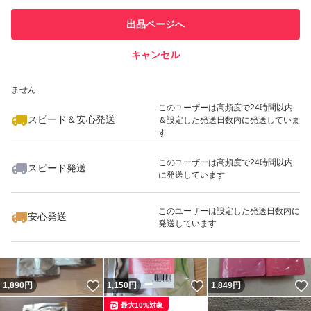
このユーザーは他フリマサービス
他フリマ実績◯+
出品ページへ
での取引実績があります
内外からのしっかりケアで
キャンセル
スピード&安心発送
うるおい健康美髪を
いいね！
いいね！
1,070
※このバッジは実績に基づく表示であり、発送を保証しているものではあり
円
1,080
円
1,079
円
ずっとキープします
ません
最大10%対象
このユーザーは高頻度で24時間以内
スピード＆安心発送
＆設定した発送日数内に発送していま
●無香料、無着色 ●酸化しやすい油分不使用●浸透美容液
す
成分配合＝CMC類似成分、11種のアミノ酸をブレンドし
このユーザーは高頻度で24時間以内
スピード発送
た毛髪補修成分●高保水ミルク配合＝保水効果の高い毛髪
に発送しています
いいね！
いいね！
1,100
円
1,050
円
890
円
保護成分●ヒートプロテイン配合＝毛髪保護成分●シャイ
最大10%対象
このユーザーは設定した発送日数内に
安心発送
ニーグロス成分配合＝ツヤ成分●アルコールフリー
発送しています
※アレルギーテスト済＝全ての方にアレルギーが起こらな
いということではありません
いいね！
いいね！
1,890
円
1,150
円
1,849
円
最大10%対象