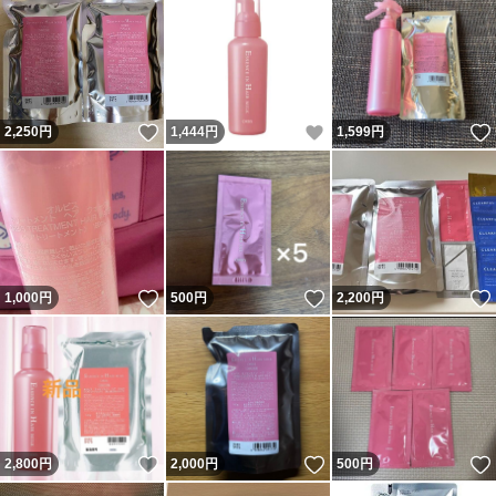
#ドライヤー
#ダメージ補修
#アウトバス
いいね！
いいね！
2,250
円
1,444
円
1,599
円
いいね！
いいね！
1,000
円
500
円
2,200
円
いいね！
いいね！
2,800
円
2,000
円
500
円