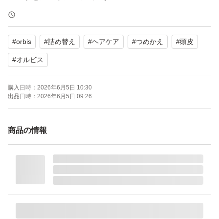
（ヘアトリートメント）
#
orbis
#
詰め替え
#
ヘアケア
#
つめかえ
#
頭皮
詰め替え用 140g × 1パック
#
オルビス
*
購入日時：
2026年6月5日 10:30
*
出品日時：
2026年6月5日 09:26
パサつき、広がり、枝毛、ツヤ不足
商品の情報
髪のお悩みは尽きないもの
エッセンスインヘアミルクは
そんなお悩みを解決する
洗い流さないタイプの
トリートメントです