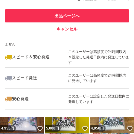
最大10%対象
最大10%対象
このユーザーは他フリマサービス
他フリマ実績◯+
出品ページへ
での取引実績があります
キャンセル
スピード&安心発送
いいね！
いいね！
4,980
※このバッジは実績に基づく表示であり、発送を保証しているものではあり
円
6,000
円
6,080
円
ません
このユーザーは高頻度で24時間以内
スピード＆安心発送
＆設定した発送日数内に発送していま
す
このユーザーは高頻度で24時間以内
スピード発送
に発送しています
いいね！
いいね！
4,980
円
4,900
円
6,100
円
最大10%対象
このユーザーは設定した発送日数内に
安心発送
発送しています
いいね！
いいね！
4,955
円
5,000
円
4,950
円