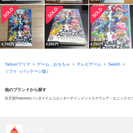
4,799
円
4,880
円
4,780
円
Yahoo!フリマ
ゲーム、おもちゃ
テレビゲーム
Switch
ソフト（パッケージ版）
他のブランドから探す
任天堂
Pokemon
バンダイナムコエンターテインメント
スクウェア・エニックス