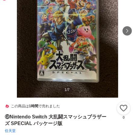
1
/
7
この商品は
1時間
で売れました
い
⑥Nintendo Switch 大乱闘スマッシュブラザー
0
ズ SPECIAL パッケージ版
任天堂