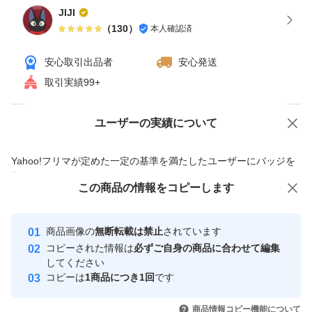
JIJI
（
130
）
本人確認済
安心取引出品者
安心発送
取引実績99+
ユーザーの実績について
価格の相談
商品への質問
商品への質問からの値下げ交渉、不適切なカテゴリ変更依頼は禁止です
Yahoo!フリマが定めた一定の基準を満たしたユーザーにバッジを
付与しています
この商品をみている人にオススメ
この商品の情報をコピーします
安心取引出品者
最大10%対象
最大10%対象
最大10%対象
Yahoo!フリマの基準をクリアした安
安心取引出品者
商品画像の
無断転載は禁止
されています
心・安全なユーザーです
コピーされた情報は
必ずご自身の商品に合わせて編集
取引実績
してください
コピーは
1商品につき1回
です
このユーザーはYahoo!フリマの取
取引実績◯+
いいね！
いいね！
4,900
円
4,800
円
5,000
円
引を完了させた実績があります
商品情報コピー機能について