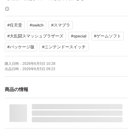
【カラー】マルチカラー
【その他】全年齢対象
#
任天堂
#
switch
#
スマブラ
目立った傷や汚れはなく、比較的きれいな状態です。動作
#
大乱闘スマッシュブラザーズ
#
special
#
ゲームソフト
確認済みです。
#
パッケージ版
#
ニンテンドースイッチ
よろしくお願いいたします。
購入日時：
2026年6月5日 10:28
出品日時：
2026年6月5日 09:22
商品の情報