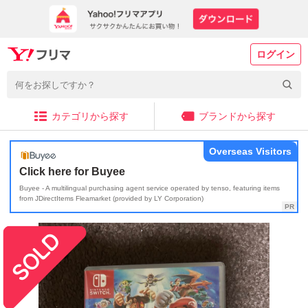
ログイン
カテゴリから探す
ブランドから探す
Overseas Visitors
Click here for Buyee
Buyee - A multilingual purchasing agent service operated by tenso, featuring items
from JDirectItems Fleamarket (provided by LY Corporation)