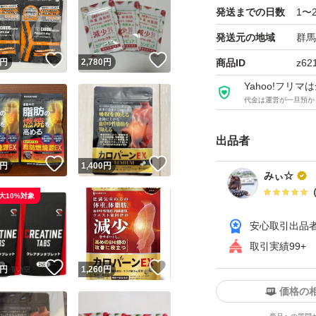
色々試したい方に
発送までの日数
1〜
発送元の地域
群馬
よろしくお願いい
！
いいね！
いいね！
円
2,780
円
商品ID
z62
Yahoo!フリ
代金は運営が一旦預か
出品者
！
いいね！
いいね！
円
1,400
円
みぃ☆
大10%対象
安心取引出品
取引実績99+
！
いいね！
いいね！
円
1,260
円
価格の