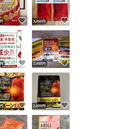
商品情報コピー機
リマ実績◯+
このユーザーは他フリマサービスでの取引実績があります
！
いいね！
いいね！
円
3,450
円
出品ページへ
&安心発送
キャンセル
ジは実績に基づく表示であり、発送を保証しているものではありません
このユーザーは高頻度で24時間以内＆設定した発送日数内に
ード＆安心発送
ます
！
いいね！
いいね！
円
2,450
円
ード発送
このユーザーは高頻度で24時間以内に発送しています
発送
このユーザーは設定した発送日数内に発送しています
！
いいね！
いいね！
円
2,000
円