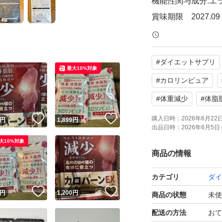
機能性関与成分:エ
賞味期限 2027.09
・カロリンピュア (6
#
ダイエットサプリ
機能性関与成分:エ
最大10%対象
賞味期限 2027.07
#
カロリンピュア
#
体重減少
#
体脂
・BLAZE ENERGY 
！
いいね！
いいね！
購入日時：
2026年6月22日 
円
1,899
円
ビタミン12種、ミ
出品日時：
2026年6月5日 
大10%対象
牡蠣エキス、トン
商品の情報
賞味期限 2027.10
カテゴリ
ダイ
！
いいね！
いいね！
すべて未使用品で
円
1,200
円
商品の状態
未使
健康的なダイエッ
配送の方法
おて