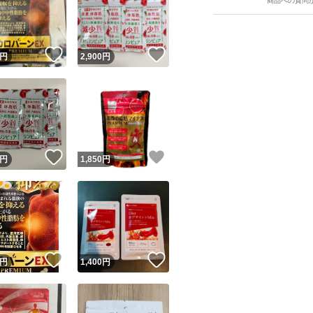
商品への質問
！
いいね！
いいね！
円
2,900
円
ユーザーの実績について
！
いいね！
いいね！
円
1,850
円
o!フリマが定めた一定の基準を満たしたユーザーにバッジを付与しています
出品者
この商品の情報をコピーします
取引出品者
Yahoo!フリマの基準をクリアした安心・安全なユーザーです
！
いいね！
いいね！
商品画像の
無断転載は禁止
されています
円
1,400
円
コピーされた情報は
必ずご自身の商品に合わせて編集
してください
コピーは
1商品につき1回
です
実績◯+
このユーザーはYahoo!フリマの取引を完了させた実績があり