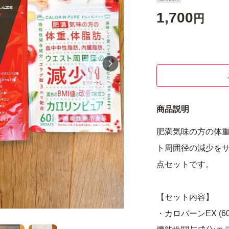
1,700
円
商品説明
肥満気味の方の体
ト周囲径の減少をサ
点セットです。
【セット内容】
・カロバーンEX (60