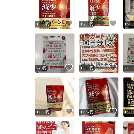
いいね！
いいね
1,380
円
1,200
円
1,900
いいね！
いいね
970
円
1,600
円
2,680
Yaho
安心取引
安心
いいね！
いいね
1,860
円
1,652
円
1,980
取引実績
取引