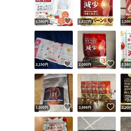
他フ
いいね！
いいね
1,580
円
1,637
円
1,500
スピード
※このバッ
スピ
いいね！
いいね
2,150
円
2,000
円
1,580
スピ
安心
いいね！
いいね
1,000
円
3,999
円
2,200