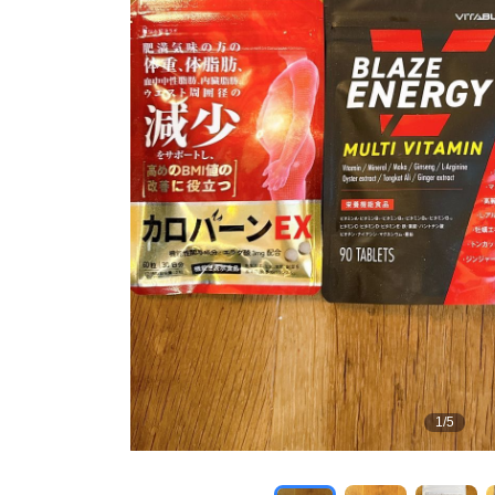
1
/
5