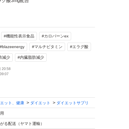
ラグ酸3mg配合
0粒/30日分)
#
機能性表示食品
#
カロバーンex
ラグ酸3mg配合
#
blazeenergy
#
マルチビタミン
#
エラグ酸
肪減少
#
内臓脂肪減少
MULTI VITAMIN (90粒/30日分)
20:58
ネラル11種、マカ、高麗人参、L-アルギニン、
09:07
カットアリ、ジンジャーエキス配合
エット、健康
ダイエット
ダイエットサプリ
す。
用
トをサポートします。
がる配送（ヤマト運輸）