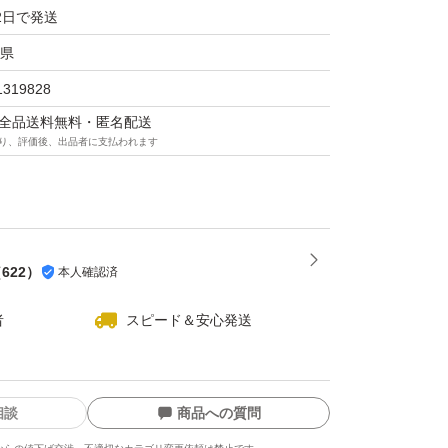
☆
2日で発送
県
たします。
1319828
マは全品送料無料・匿名配送
り、評価後、出品者に支払われます
（
622
）
本人確認済
者
スピード＆安心発送
相談
商品への質問