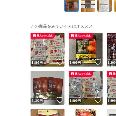
この商品をみている人にオススメ
最大10%対象
最大10%対象
いいね！
いいね
1,899
円
1,699
円
1,200
最大10%対象
最
いいね！
いいね
2,100
円
1,899
円
1,899