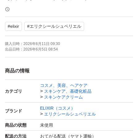
【商品名】レチノパワー リンクルクリーム L
【容量】22g
#
elixir
#
エリクシールシュペリエル
【商品の状態】未使用
【カラー】ホワイト系
購入日時：
2026年6月11日 09:30
出品日時：
2026年6月5日 08:54
◆購入時期：2026年 3月
商品の情報
◆使用方法
コスメ、美容、ヘアケア
朝と夜のお手入れの最後に、小さなパール粒1コ分を指先
カテゴリ
スキンケア、基礎化粧品
にとり、目や口のまわりなど、しわが気になる部分にやさ
スキンケアクリーム
しくなじませます。
ELIXIR（コスメ）
ブランド
エリクシールシュペリエル
※朝お使いになる場合は、レチノールの効果を守るため
商品の状態
未使用
に、ご使用後に紫外線カット効果のある化粧品をお使いく
ださい。
配送の方法
おてがる配送（ヤマト運輸）