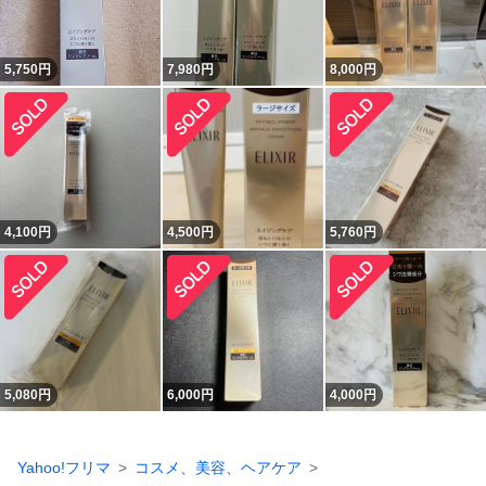
5,750
円
7,980
円
8,000
円
4,100
円
4,500
円
5,760
円
5,080
円
6,000
円
4,000
円
Yahoo!フリマ
コスメ、美容、ヘアケア