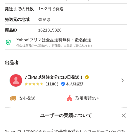
外側のフィルムもまだ剥がしてませんので、安心してお使
発送までの日数
1〜2日で発送
い頂けると思います
発送元の地域
奈良県
海外製品となりますのでご理解のある方のみ購入いただき
商品ID
z621315326
たいようお願いいたします！
Yahoo!フリマは全品送料無料・匿名配送
誠意ある対応致します。購入検討宜しくお願い致
代金は運営が一旦預かり、評価後、出品者に支払われます
出品者
7日PM以降注文分は10日発送！
（
1100
）
本人確認済
安心発送
取引実績99+
ユーザーの実績について
価格の相談
商品への質問
商品への質問からの値下げ交渉、不適切なカテゴリ変更依頼は禁止です
Yahoo!フリマが定めた一定の基準を満たしたユーザーにバッジを