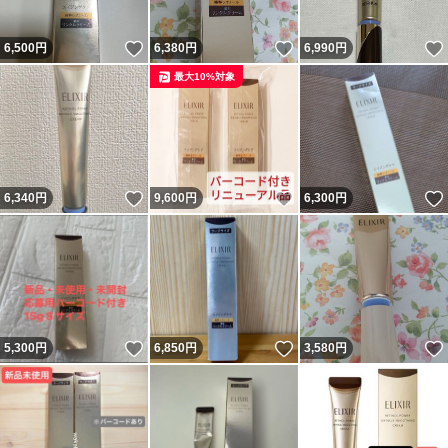
いいね！
いいね！
6,500
円
6,380
円
6,990
円
最大10%対象
いいね！
いいね！
6,340
円
9,600
円
6,300
円
いいね！
いいね！
5,300
円
6,850
円
3,580
円