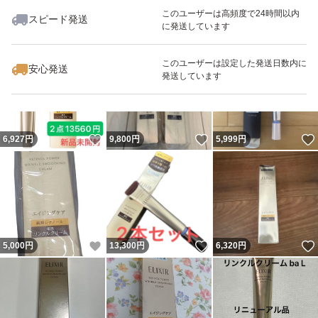
このユーザーは高頻度で24時間以内
スピード発送
に発送しています
いいね！
いいね！
6,280
円
4,700
円
3,750
円
最大10%対象
このユーザーは設定した発送日数内に
安心発送
発送しています
いいね！
いいね！
6,927
円
9,800
円
5,999
円
いいね！
いいね！
5,000
円
13,300
円
6,320
円