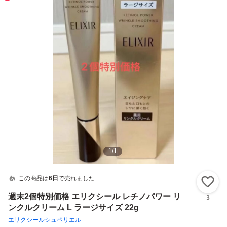
1
/
1
この商品は
6日
で売れました
い
週末2個特別価格 エリクシール レチノパワー リ
3
ンクルクリーム L ラージサイズ 22g
エリクシールシュペリエル