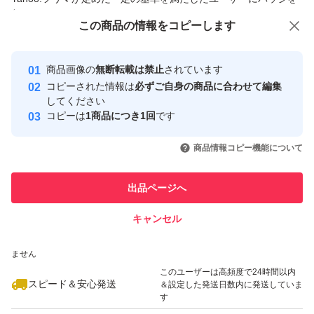
付与しています
この商品をみている人にオススメ
この商品の情報をコピーします
安心取引出品者
最大10%対象
最大10%対象
最大10%対象
Yahoo!フリマの基準をクリアした安
安心取引出品者
商品画像の
無断転載は禁止
されています
心・安全なユーザーです
コピーされた情報は
必ずご自身の商品に合わせて編集
取引実績
してください
コピーは
1商品につき1回
です
このユーザーはYahoo!フリマの取
取引実績◯+
いいね！
いいね！
6,800
円
4,800
円
5,000
円
引を完了させた実績があります
商品情報コピー機能について
このユーザーは他フリマサービス
他フリマ実績◯+
出品ページへ
での取引実績があります
キャンセル
スピード&安心発送
いいね！
いいね！
7,190
※このバッジは実績に基づく表示であり、発送を保証しているものではあり
円
4,500
円
6,000
円
ません
このユーザーは高頻度で24時間以内
スピード＆安心発送
＆設定した発送日数内に発送していま
す