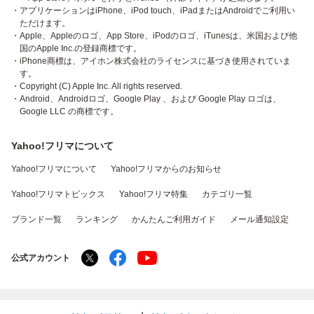
・アプリケーションはiPhone、iPod touch、iPadまたはAndroidでご利用い
ただけます。
・Apple、Appleのロゴ、App Store、iPodのロゴ、iTunesは、米国および他
国のApple Inc.の登録商標です。
・iPhone商標は、アイホン株式会社のライセンスに基づき使用されていま
す。
・Copyright (C) Apple Inc. All rights reserved.
・Android、Androidロゴ、Google Play 、および Google Play ロゴは、
Google LLC の商標です。
Yahoo!フリマについて
Yahoo!フリマについて
Yahoo!フリマからのお知らせ
Yahoo!フリマトピックス
Yahoo!フリマ特集
カテゴリ一覧
ブランド一覧
ランキング
かんたんご利用ガイド
メール通知設定
公式アカウント