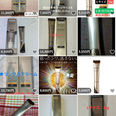
いいね！
いいね！
11,800
円
7,000
円
5,510
円
いいね！
いいね！
6,500
円
14,480
円
5,555
円
いいね！
いいね！
10,790
円
9,600
円
5,699
円