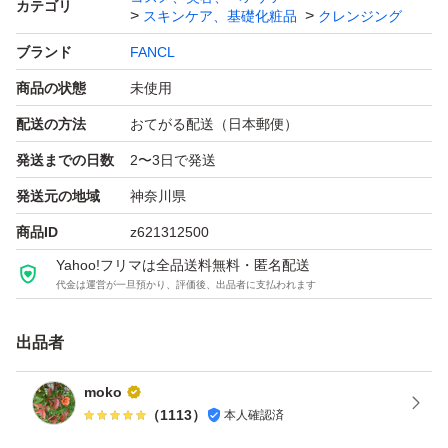
カテゴリ
スキンケア、基礎化粧品
クレンジング
3．”濃密とろすべオイル”
ブランド
FANCL
「濃密とろすべオイル」により、肌あたりの良いクッショ
商品の状態
未使用
ン感を保ちながら、メイクも角栓もオフ。
配送の方法
おてがる配送（日本郵便）
※こちらはリニューアル後商品です。
発送までの日数
2〜3日で発送
発送元の地域
神奈川県
- ブランド: FANCL
商品ID
z621312500
- 商品名: マイルドクレンジングオイル
Yahoo!フリマは全品送料無料・匿名配送
- サイズ: 20ml
代金は運営が一旦預かり、評価後、出品者に支払われます
- 数量: 2本
出品者
- 用途: メイク落とし
moko
ご覧いただきありがとうございます。
（
1113
）
本人確認済
ファンケル ボトル-マイルドクレンジング オイル