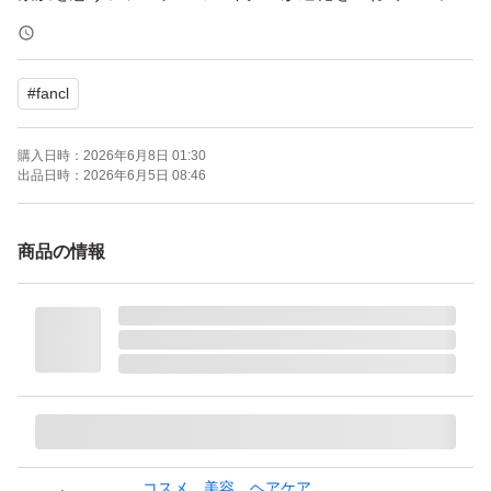
代目。
「うるおいを奪わない」×「汚れ落ち」を高次元で両立。
#
fancl
洗うたび、調子の良いすこやかな”うるすべ素肌”へ。
購入日時：
2026年6月8日 01:30
【商品特長】
出品日時：
2026年6月5日 08:46
1．“うるおいを奪わない”
新発想の独自洗浄技術「セレクトクレンズテクノロジー」
商品の情報
を開発し、肌の角層深部に浸入させない独自洗浄成分を配
合。
2．“落とす機能進化”
落としにくいメイクや角栓、不要な皮脂まで溶かすオイル
を配合。
コスメ、美容、ヘアケア