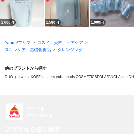
1,600
円
1,580
円
1,000
円
Yahoo!フリマ
コスメ、美容、ヘアケア
スキンケア、基礎化粧品
クレンジング
他のブランドから探す
DUO（コスメ）
KOSE
shu uemura
Kao
naris COSMETICS
POLA
FANCL
Attenir
DH