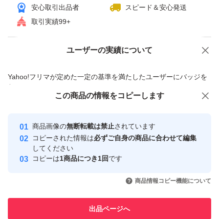
安心取引出品者
スピード＆安心発送
取引実績99+
ユーザーの実績について
価格の相談
商品への質問
商品への質問からの値下げ交渉、不適切なカテゴリ変更依頼は禁止です
Yahoo!フリマが定めた一定の基準を満たしたユーザーにバッジを
付与しています
この商品をみている人にオススメ
この商品の情報をコピーします
安心取引出品者
最大10%対象
最大10%対象
Yahoo!フリマの基準をクリアした安
安心取引出品者
商品画像の
無断転載は禁止
されています
心・安全なユーザーです
コピーされた情報は
必ずご自身の商品に合わせて編集
取引実績
してください
コピーは
1商品につき1回
です
このユーザーはYahoo!フリマの取
取引実績◯+
いいね！
いいね！
500
円
500
円
500
円
引を完了させた実績があります
商品情報コピー機能について
最大10%対象
このユーザーは他フリマサービス
他フリマ実績◯+
出品ページへ
での取引実績があります