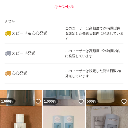
キャンセル
スピード&安心発送
いいね！
いいね！
990
※このバッジは実績に基づく表示であり、発送を保証しているものではあり
円
500
円
1,200
円
ません
このユーザーは高頻度で24時間以内
スピード＆安心発送
＆設定した発送日数内に発送していま
す
このユーザーは高頻度で24時間以内
スピード発送
に発送しています
いいね！
いいね！
740
円
750
円
1,000
円
最大10%対象
このユーザーは設定した発送日数内に
安心発送
発送しています
いいね！
いいね！
1,666
円
1,000
円
500
円