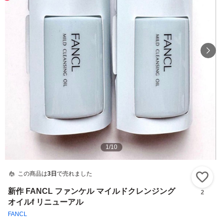
1
/
10
この商品は
3日
で売れました
い
新作 FANCL ファンケル マイルドクレンジング
2
オイルf リニューアル
FANCL