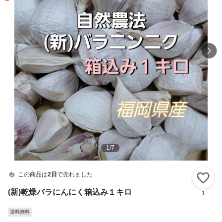
1
/
7
この商品は
2日
で売れました
い
(新)乾燥バラにんにく箱込み１キロ
1
送料無料