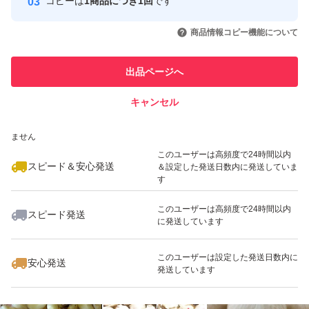
コピーは
1商品につき1回
です
このユーザーはYahoo!フリマの取
取引実績◯+
いいね！
いいね！
1,600
円
2,250
円
2,250
円
引を完了させた実績があります
商品情報コピー機能について
最大10%対象
最大10%対象
このユーザーは他フリマサービス
他フリマ実績◯+
出品ページへ
での取引実績があります
キャンセル
スピード&安心発送
いいね！
いいね！
1,500
※このバッジは実績に基づく表示であり、発送を保証しているものではあり
円
1,500
円
1,600
円
ません
最大10%対象
このユーザーは高頻度で24時間以内
スピード＆安心発送
＆設定した発送日数内に発送していま
す
このユーザーは高頻度で24時間以内
スピード発送
に発送しています
いいね！
いいね！
1,900
円
1,800
円
1,300
円
最大10%対象
このユーザーは設定した発送日数内に
安心発送
発送しています