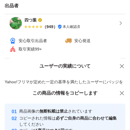
出品者
四つ葉
（
949
）
本人確認済
安心取引出品者
安心発送
取引実績99+
ユーザーの実績について
価格の相談
商品への質問
商品への質問からの値下げ交渉、不適切なカテゴリ変更依頼は禁止です
Yahoo!フリマが定めた一定の基準を満たしたユーザーにバッジを
付与しています
この商品をみている人にオススメ
この商品の情報をコピーします
安心取引出品者
最大10%対象
最大10%対象
最大10%対象
Yahoo!フリマの基準をクリアした安
安心取引出品者
商品画像の
無断転載は禁止
されています
心・安全なユーザーです
コピーされた情報は
必ずご自身の商品に合わせて編集
取引実績
してください