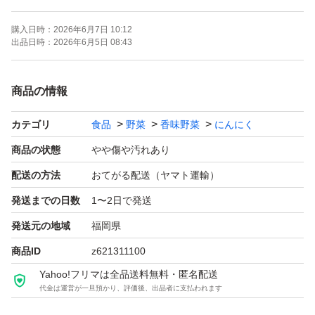
(色んな大きさが入ってます)
購入日時：
2026年6月7日 10:12
玉にんにくの約15個程度の量が入ってます。
出品日時：
2026年6月5日 08:43
農薬、除草剤不使用
商品の情報
種子消毒不使用
カテゴリ
食品
野菜
香味野菜
にんにく
化成肥料不使用
自家にんにくの種を使用
商品の状態
やや傷や汚れあり
自然農法
配送の方法
おてがる配送（ヤマト運輸）
発送までの日数
1〜2日で発送
こちらはネコポストでの発送ですので
発送元の地域
福岡県
ポストに入ります。
商品ID
z621311100
※時間指定不可です。
Yahoo!フリマは全品送料無料・匿名配送
代金は運営が一旦預かり、評価後、出品者に支払われます
どうぞ宜しくお願い致します(*^^*)