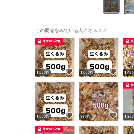
この商品をみている人にオススメ
最大10%対象
最
いいね！
いいね
1,000
円
1,000
円
1,480
最
いいね！
いいね
1,000
円
970
円
1,280
最大10%対象