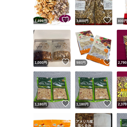
他フ
いいね！
いいね
1,499
円
3,800
円
800
スピード
※このバッ
スピ
いいね！
いいね
1,000
円
980
円
2,790
スピ
安心
いいね！
いいね
1,180
円
1,180
円
2,370