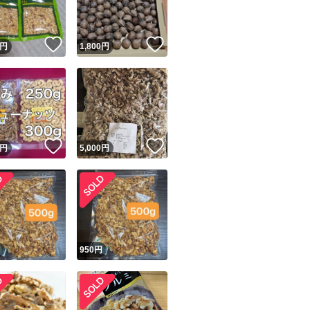
！
いいね！
いいね！
円
1,800
円
！
いいね！
いいね！
円
5,000
円
円
950
円