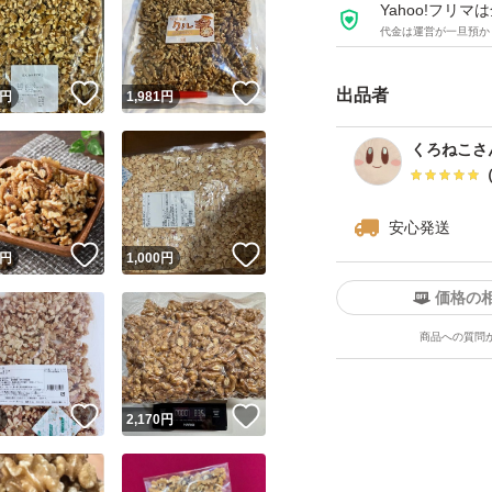
せていただくこと
Yahoo!フリ
代金は運営が一旦預か
※また、常に最安
！
いいね！
いいね！
出品者
円
1,981
円
交渉』もどなた様
くろねこさ
安心発送
！
いいね！
いいね！
円
1,000
円
価格の
商品への質問
！
いいね！
いいね！
円
2,170
円