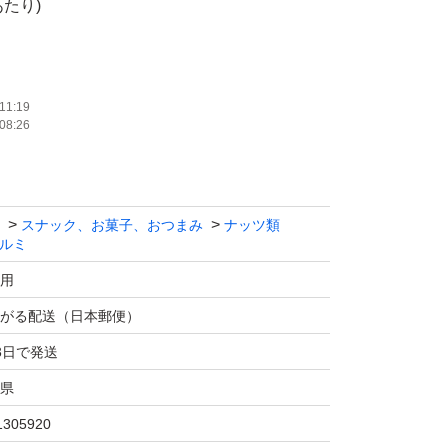
あたり)
画像 枠内上部に記載(※新しいものがある場
り新品を発送致します。)
11:19
08:26
封品ですのでご安心ください。
スナック、お菓子、おつまみ
ナッツ類
光、高温多湿を避け常温保管
ルミ
用
、お菓子作りなどに活用しても美味しく召し上
がる配送（日本郵便）
3日で発送
県
ては基本的には添付画像のとおりですが、発送
届いた場合これよりさらに新品のものを発送さ
1305920