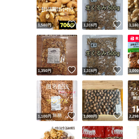
いいね！
いいね
1,580
円
1,316
円
1,180
最
いいね！
いいね
1,350
円
1,316
円
1,000
Yaho
安心取引
安心
いいね！
いいね
1,100
円
1,000
円
2,298
取引実績
取引