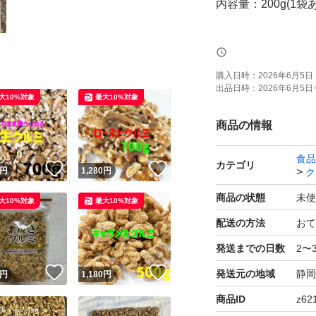
内容量：200g(1袋
賞味期限は添付の
合は積極的に画像よ
購入日時：
2026年6月5日 
出品日時：
2026年6月5日 
大10%対象
最大10%対象
正常温保管の未開
商品の情報
食品
保存方法 直射日
カテゴリ
！
いいね！
いいね！
円
1,280
円
ク
商品の状態
未使
大10%対象
最大10%対象
そのまま食べても
配送の方法
おて
がれます！
発送までの日数
2〜
！
いいね！
いいね！
発送元の地域
静岡
※賞味期限につい
円
1,180
円
時に新しいものが
商品ID
z62