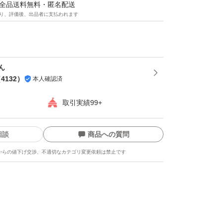
になります。 よろしくお願いします。
マは全品送料無料・匿名配送
り、評価後、出品者に支払われます
値で提供させていただいているため『お値引き
にも行ってはおりません。ご了承下さいませ。
ん
（
4132
）
本人確認済
取引実績99+
相談
商品への質問
からの値下げ交渉、不適切なカテゴリ変更依頼は禁止です