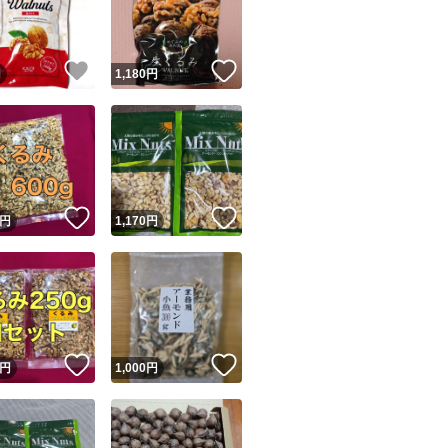
商品情報コピー機
リマ実績◯+
このユーザーは他フリマサービスでの取引実績があります
！
いいね！
いいね！
円
1,180
円
出品ページへ
&安心発送
キャンセル
ジは実績に基づく表示であり、発送を保証しているものではありません
このユーザーは高頻度で24時間以内＆設定した発送日数内に
ード＆安心発送
ます
！
いいね！
いいね！
円
1,170
円
ード発送
このユーザーは高頻度で24時間以内に発送しています
発送
このユーザーは設定した発送日数内に発送しています
！
いいね！
いいね！
円
1,000
円