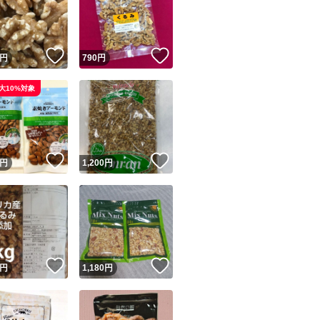
！
いいね！
いいね！
円
790
円
大10%対象
ユーザーの実績について
！
いいね！
いいね！
円
1,200
円
o!フリマが定めた一定の基準を満たしたユーザーにバッジを付与しています
出品者
この商品の情報をコピーします
取引出品者
Yahoo!フリマの基準をクリアした安心・安全なユーザーです
！
いいね！
いいね！
商品画像の
無断転載は禁止
されています
円
1,180
円
コピーされた情報は
必ずご自身の商品に合わせて編集
してください
コピーは
1商品につき1回
です
実績◯+
このユーザーはYahoo!フリマの取引を完了させた実績があり