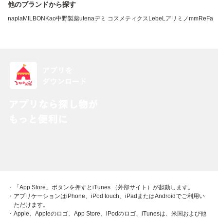
他のブランドから探す
napla
MILBON
Kao
中野製薬
utena
デミ コスメティクス
LebeL
アリミノ
mm
ReFa
・「App Store」ボタンを押すとiTunes （外部サイト）が起動します。
・アプリケーションはiPhone、iPod touch、iPadまたはAndroidでご利用い
ただけます。
・Apple、Appleのロゴ、App Store、iPodのロゴ、iTunesは、米国および他