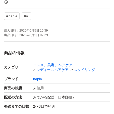
化粧箱は付いてますが
QRコードは剥がしてます
#
napla
#
n.
了承お願い致します
購入日時：
2026年6月5日 10:39
化粧箱は破損防止の為に付けてます
出品日時：
2026年6月5日 07:29
＊発送期間内の発送になります
商品の情報
発送の催促はご遠慮下さい
コスメ、美容、ヘアケア
カテゴリ
レディースヘアケア
スタイリング
ブランド
napla
商品の状態
未使用
配送の方法
おてがる配送（日本郵便）
発送までの日数
2〜3日で発送