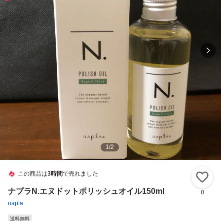
1
/
2
この商品は
3時間
で売れました
い
ナプラN.エヌドットポリッシュオイル150ml
0
napla
送料無料