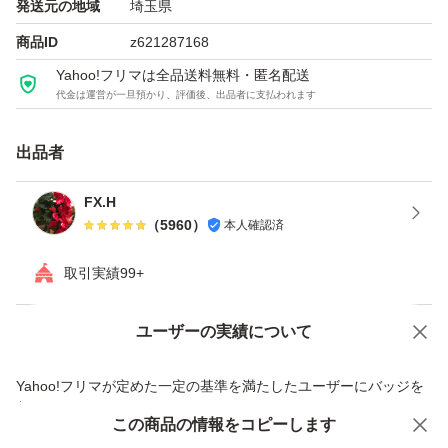
発送元の地域
埼玉県
商品ID
z621287168
Yahoo!フリマは全品送料無料・匿名配送
代金は運営が一旦預かり、評価後、出品者に支払われます
出品者
FX.H
（
5960
）
本人確認済
取引実績99+
ユーザーの実績について
価格の相談
商品への質問
商品への質問からの値下げ交渉、不適切なカテゴリ変更依頼は禁止です
Yahoo!フリマが定めた一定の基準を満たしたユーザーにバッジを
付与しています
この商品をみている人にオススメ
この商品の情報をコピーします
安心取引出品者