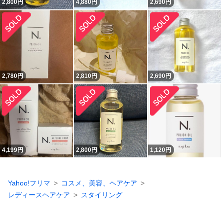
2,800
円
4,880
円
2,690
円
2,780
円
2,810
円
2,690
円
4,199
円
2,800
円
1,120
円
Yahoo!フリマ
コスメ、美容、ヘアケア
レディースヘアケア
スタイリング