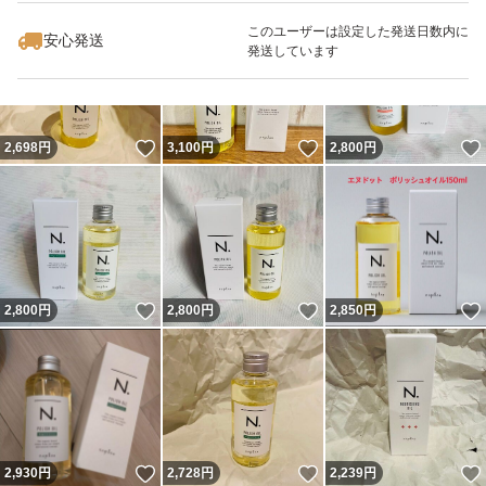
最大10%対象
このユーザーは設定した発送日数内に
安心発送
発送しています
いいね！
いいね！
2,698
円
3,100
円
2,800
円
いいね！
いいね！
2,800
円
2,800
円
2,850
円
いいね！
いいね！
2,930
円
2,728
円
2,239
円