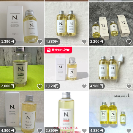
いいね！
いいね！
1,390
円
4,880
円
2,200
円
最大10%対象
いいね！
いいね！
2,600
円
1,120
円
4,980
円
いいね！
いいね！
4,800
円
2,890
円
4,880
円