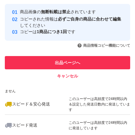
最大10%対象
最大10%対象
Yahoo!フリマの基準をクリアした安
安心取引出品者
商品画像の
無断転載は禁止
されています
心・安全なユーザーです
コピーされた情報は
必ずご自身の商品に合わせて編集
取引実績
してください
コピーは
1商品につき1回
です
このユーザーはYahoo!フリマの取
取引実績◯+
いいね！
いいね！
2,790
円
2,790
円
2,890
円
引を完了させた実績があります
商品情報コピー機能について
このユーザーは他フリマサービス
他フリマ実績◯+
出品ページへ
での取引実績があります
キャンセル
スピード&安心発送
いいね！
いいね！
2,890
※このバッジは実績に基づく表示であり、発送を保証しているものではあり
円
2,690
円
2,790
円
ません
最大10%対象
このユーザーは高頻度で24時間以内
スピード＆安心発送
＆設定した発送日数内に発送していま
す
このユーザーは高頻度で24時間以内
スピード発送
に発送しています
いいね！
いいね！
2,950
円
2,890
円
1,120
円