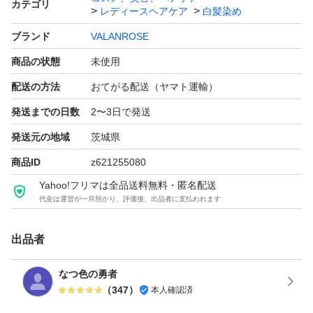
カテゴリ
レディースヘアケア
白髪染め
ブランド
VALANROSE
商品の状態
未使用
配送の方法
おてがる配送（ヤマト運輸）
発送までの日数
2〜3日で発送
発送元の地域
茨城県
商品ID
z621255080
Yahoo!フリマは全品送料無料・匿名配送
代金は運営が一旦預かり、評価後、出品者に支払われます
出品者
なつ色の勇者
（
347
）
本人確認済