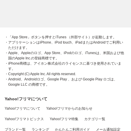
・「App Store」ボタンを押すとiTunes （外部サイト）が起動します。
・アプリケーションはiPhone、iPod touch、iPadまたはAndroidでご利用い
ただけます。
・Apple、Appleのロゴ、App Store、iPodのロゴ、iTunesは、米国および他
国のApple Inc.の登録商標です。
・iPhone商標は、アイホン株式会社のライセンスに基づき使用されていま
す。
・Copyright (C) Apple Inc. All rights reserved.
・Android、Androidロゴ、Google Play 、および Google Play ロゴは、
Google LLC の商標です。
Yahoo!フリマについて
Yahoo!フリマについて
Yahoo!フリマからのお知らせ
Yahoo!フリマトピックス
Yahoo!フリマ特集
カテゴリ一覧
ブランド一覧
ランキング
かんたんご利用ガイド
メール通知設定