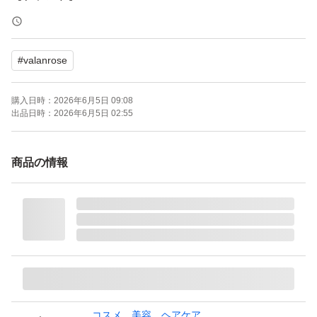
【商品名】KURO クリームシャンプー
【内容量】400g
#
valanrose
【カラー】ナチュラルブラック
【商品の状態】未使用
購入日時：
2026年6月5日 09:08
出品日時：
2026年6月5日 02:55
よろしくお願いいたします。
商品の情報
コスメ、美容、ヘアケア