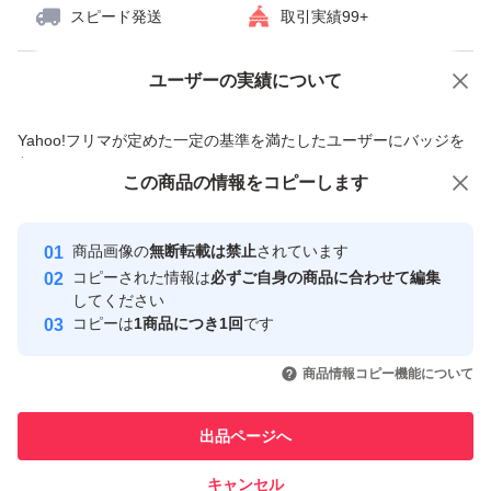
スピード発送
取引実績99+
ユーザーの実績について
価格の相談
商品への質問
商品への質問からの値下げ交渉、不適切なカテゴリ変更依頼は禁止です
Yahoo!フリマが定めた一定の基準を満たしたユーザーにバッジを
付与しています
この商品をみている人にオススメ
この商品の情報をコピーします
安心取引出品者
最大10%対象
最大10%対象
最大10%対象
Yahoo!フリマの基準をクリアした安
安心取引出品者
商品画像の
無断転載は禁止
されています
心・安全なユーザーです
コピーされた情報は
必ずご自身の商品に合わせて編集
取引実績
してください
コピーは
1商品につき1回
です
このユーザーはYahoo!フリマの取
取引実績◯+
いいね！
いいね！
4,740
円
4,740
円
4,850
円
引を完了させた実績があります
商品情報コピー機能について
最大10%対象
最大10%対象
最大10%対象
このユーザーは他フリマサービス
他フリマ実績◯+
出品ページへ
での取引実績があります
キャンセル
スピード&安心発送