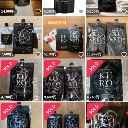
いいね！
いいね！
14,000
円
5,583
円
5,100
円
いいね！
いいね！
7,600
円
5,100
円
11,999
円
4,700
円
9,400
円
4,740
円