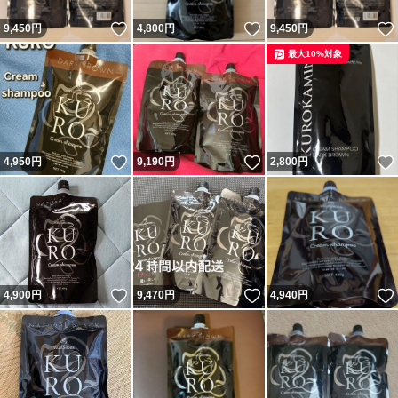
いいね！
いいね！
9,450
円
4,800
円
9,450
円
最大10%対象
いいね！
いいね！
4,950
円
9,190
円
2,800
円
いいね！
いいね！
4,900
円
9,470
円
4,940
円