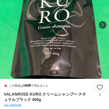
1
/
3
この商品は
6時間
で売れました
い
VALANROSE KURO クリームシャンプー ナチ
1
ュラルブラック 400g
VALANROSE