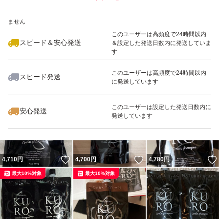
いいね！
いいね！
4,720
※このバッジは実績に基づく表示であり、発送を保証しているものではあり
円
4,780
円
4,790
円
ません
このユーザーは高頻度で24時間以内
スピード＆安心発送
＆設定した発送日数内に発送していま
す
このユーザーは高頻度で24時間以内
スピード発送
に発送しています
いいね！
いいね！
4,780
円
4,780
円
4,770
円
最大10%対象
最大10%対象
このユーザーは設定した発送日数内に
安心発送
発送しています
いいね！
いいね！
4,710
円
4,700
円
4,780
円
最大10%対象
最大10%対象