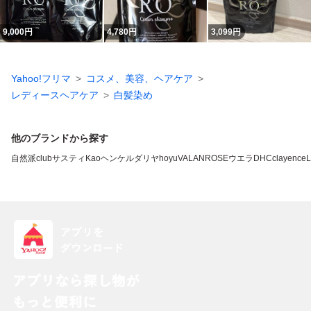
9,000
円
4,780
円
3,099
円
Yahoo!フリマ
コスメ、美容、ヘアケア
レディースヘアケア
白髪染め
他のブランドから探す
自然派clubサスティ
Kao
ヘンケル
ダリヤ
hoyu
VALANROSE
ウエラ
DHC
clayence
L