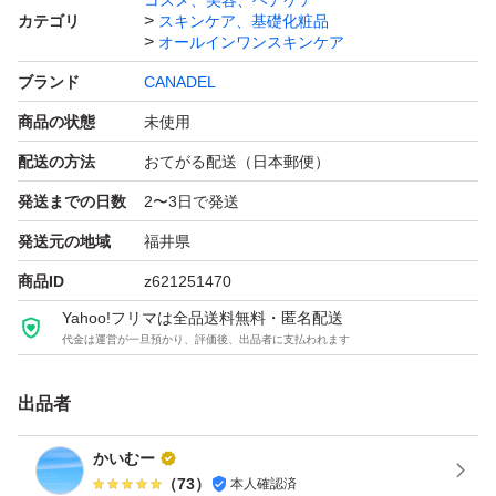
コスメ、美容、ヘアケア
カテゴリ
スキンケア、基礎化粧品
オールインワンスキンケア
ブランド
CANADEL
商品の状態
未使用
配送の方法
おてがる配送（日本郵便）
発送までの日数
2〜3日で発送
発送元の地域
福井県
商品ID
z621251470
Yahoo!フリマは全品送料無料・匿名配送
代金は運営が一旦預かり、評価後、出品者に支払われます
出品者
かいむー
（
73
）
本人確認済