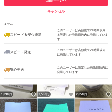
出品ページへ
での取引実績があります
キャンセル
スピード&安心発送
いいね！
いいね！
2,650
※このバッジは実績に基づく表示であり、発送を保証しているものではあり
円
1,890
円
2,200
円
ません
最大10%対象
このユーザーは高頻度で24時間以内
スピード＆安心発送
＆設定した発送日数内に発送していま
す
このユーザーは高頻度で24時間以内
スピード発送
に発送しています
いいね！
いいね！
1,888
円
1,888
円
3,850
円
最大10%対象
このユーザーは設定した発送日数内に
安心発送
発送しています
いいね！
いいね！
1,890
円
3,580
円
2,650
円