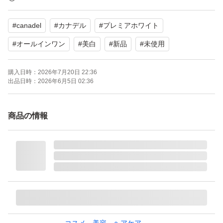
#
canadel
#
カナデル
#
プレミアホワイト
よろしくお願いいたします。
#
オールインワン
#
美白
#
新品
#
未使用
カナデル オールインワン プレミアホワイト 58g（医薬部
購入日時：
2026年7月20日 22:36
外品）
出品日時：
2026年6月5日 02:36
ブランド：CANADEL
商品の情報