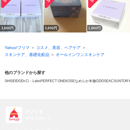
3,600
円
3,650
円
1,860
円
Yahoo!フリマ
コスメ、美容、ヘアケア
スキンケア、基礎化粧品
オールインワンスキンケア
他のブランドから探す
SHISEIDO
Dr.Ci：Labo
PERFECT ONE
KOSE
なめらか本舗
OZIO
SEAC
SUNTOR