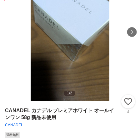
1
/
2
い
CANADEL カナデル プレミアホワイト オールイ
2
ンワン 58g 新品未使用
CANADEL
送料無料