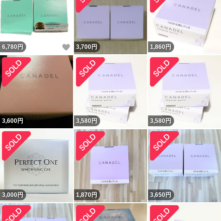
いいね！
6,780
円
3,700
円
1,860
円
3,600
円
3,580
円
3,580
円
3,000
円
1,870
円
3,650
円