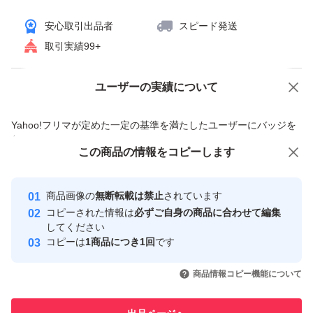
安心取引出品者
スピード発送
取引実績99+
ユーザーの実績について
価格の相談
商品への質問
商品への質問からの値下げ交渉、不適切なカテゴリ変更依頼は禁止です
Yahoo!フリマが定めた一定の基準を満たしたユーザーにバッジを
付与しています
この商品をみている人にオススメ
この商品の情報をコピーします
安心取引出品者
最大10%対象
Yahoo!フリマの基準をクリアした安
安心取引出品者
商品画像の
無断転載は禁止
されています
心・安全なユーザーです
コピーされた情報は
必ずご自身の商品に合わせて編集
取引実績
してください
コピーは
1商品につき1回
です
このユーザーはYahoo!フリマの取
取引実績◯+
いいね！
いいね！
1,840
円
1,840
円
2,450
円
引を完了させた実績があります
商品情報コピー機能について
このユーザーは他フリマサービス
他フリマ実績◯+