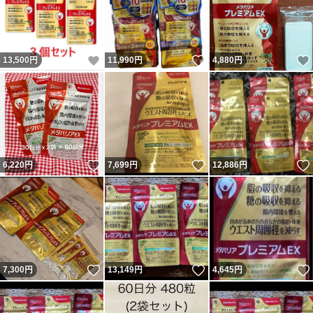
いいね！
いいね！
13,500
円
11,990
円
4,880
円
いいね！
いいね！
6,220
円
7,699
円
12,886
円
いいね！
いいね！
7,300
円
13,149
円
4,645
円