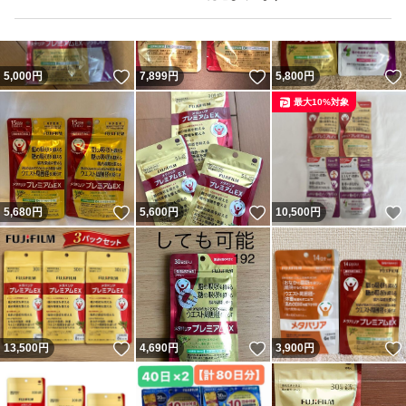
いいね！
いいね！
5,000
円
7,899
円
5,800
円
最大10%対象
いいね！
いいね！
5,680
円
5,600
円
10,500
円
いいね！
いいね！
13,500
円
4,690
円
3,900
円