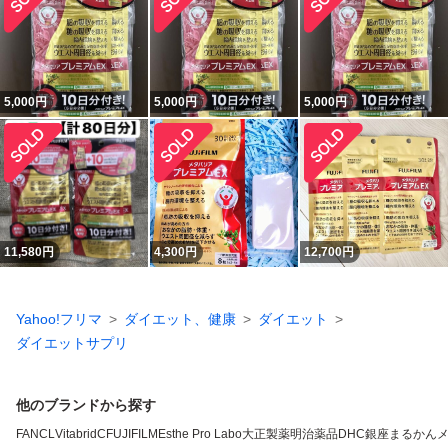
5,000
円
5,000
円
5,000
円
11,580
円
4,300
円
12,700
円
Yahoo!フリマ
ダイエット、健康
ダイエット
ダイエットサプリ
他のブランドから探す
FANCL
VitabridC
FUJIFILM
Esthe Pro Labo
大正製薬
明治薬品
DHC
銀座まるかん