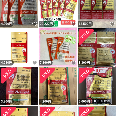
いいね！
いいね！
4,990
円
22,222
円
13,500
円
いいね！
いいね！
4,980
円
7,360
円
8,300
円
3,800
円
4,200
円
5,000
円