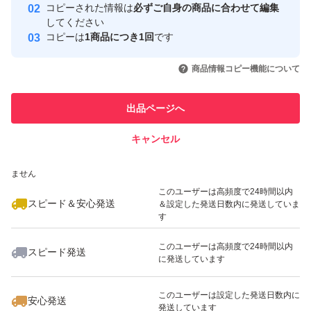
コピーされた情報は
必ずご自身の商品に合わせて編集
取引実績
してください
コピーは
1商品につき1回
です
このユーザーはYahoo!フリマの取
取引実績◯+
いいね！
いいね！
8,599
円
4,300
円
4,300
円
引を完了させた実績があります
商品情報コピー機能について
最大10%対象
このユーザーは他フリマサービス
他フリマ実績◯+
出品ページへ
での取引実績があります
キャンセル
スピード&安心発送
いいね！
いいね！
9,000
※このバッジは実績に基づく表示であり、発送を保証しているものではあり
円
9,000
円
4,595
円
ません
最大10%対象
最大10%対象
このユーザーは高頻度で24時間以内
スピード＆安心発送
＆設定した発送日数内に発送していま
す
このユーザーは高頻度で24時間以内
スピード発送
に発送しています
いいね！
いいね！
4,400
円
4,399
円
12,800
円
このユーザーは設定した発送日数内に
安心発送
発送しています