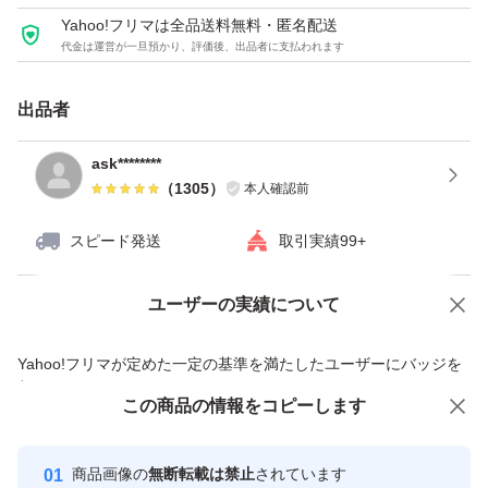
Yahoo!フリマは全品送料無料・匿名配送
代金は運営が一旦預かり、評価後、出品者に支払われます
出品者
ask********
（
1305
）
本人確認前
スピード発送
取引実績99+
ユーザーの実績について
価格の相談
商品への質問
商品への質問からの値下げ交渉、不適切なカテゴリ変更依頼は禁止です
Yahoo!フリマが定めた一定の基準を満たしたユーザーにバッジを
付与しています
この商品をみている人にオススメ
この商品の情報をコピーします
安心取引出品者
最大10%対象
最大10%対象
最大10%対象
Yahoo!フリマの基準をクリアした安
安心取引出品者
商品画像の
無断転載は禁止
されています
心・安全なユーザーです