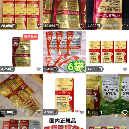
いいね！
いいね！
26,850
円
10,899
円
4,800
円
いいね！
いいね！
4,250
円
9,450
円
14,500
円
いいね！
いいね！
11,300
円
4,980
円
10,000
円