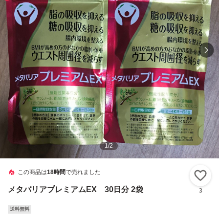
1
/
2
この商品は
18時間
で売れました
い
メタバリアプレミアムEX 30日分 2袋
3
送料無料