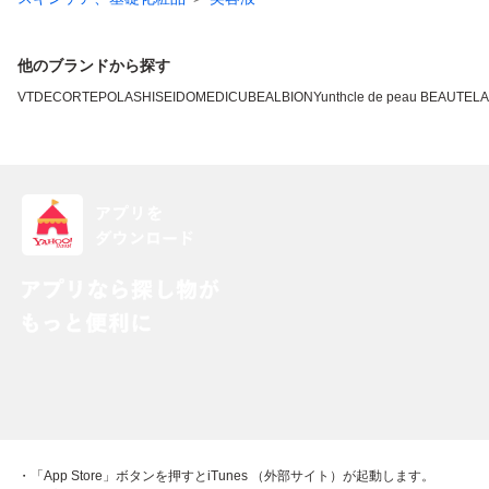
他のブランドから探す
VT
DECORTE
POLA
SHISEIDO
MEDICUBE
ALBION
Yunth
cle de peau BEAUTE
L
・「App Store」ボタンを押すとiTunes （外部サイト）が起動します。