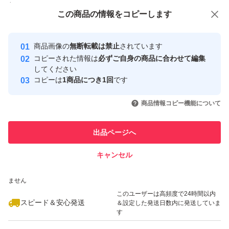
付与しています
この商品をみている人にオススメ
この商品の情報をコピーします
安心取引出品者
最大10%対象
Yahoo!フリマの基準をクリアした安
安心取引出品者
商品画像の
無断転載は禁止
されています
心・安全なユーザーです
コピーされた情報は
必ずご自身の商品に合わせて編集
取引実績
してください
コピーは
1商品につき1回
です
このユーザーはYahoo!フリマの取
取引実績◯+
いいね！
いいね！
11,000
円
5,499
円
5,500
円
引を完了させた実績があります
商品情報コピー機能について
このユーザーは他フリマサービス
他フリマ実績◯+
出品ページへ
での取引実績があります
キャンセル
スピード&安心発送
いいね！
いいね！
5,500
※このバッジは実績に基づく表示であり、発送を保証しているものではあり
円
5,700
円
2,900
円
ません
このユーザーは高頻度で24時間以内
スピード＆安心発送
＆設定した発送日数内に発送していま
す