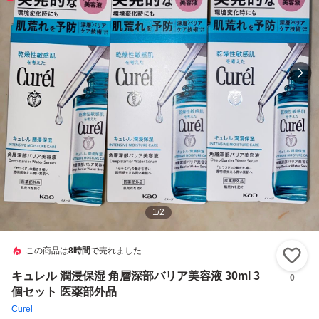
1
/
2
この商品は
8時間
で売れました
い
キュレル 潤浸保湿 角層深部バリア美容液 30ml 3
0
個セット 医薬部外品
Curel