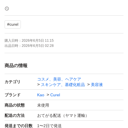
【ブランド】Curel
【カテゴリ】美容液
#
curel
【商品の状態】未使用
【カラー】クリア系
購入日時：
2026年6月5日 11:15
【容量】30ml
出品日時：
2026年6月5日 02:28
【個数】3個セット
商品の情報
よろしくお願いいたします。
コスメ、美容、ヘアケア
カテゴリ
スキンケア、基礎化粧品
美容液
ブランド
Kao
Curel
商品の状態
未使用
配送の方法
おてがる配送（ヤマト運輸）
発送までの日数
1〜2日で発送