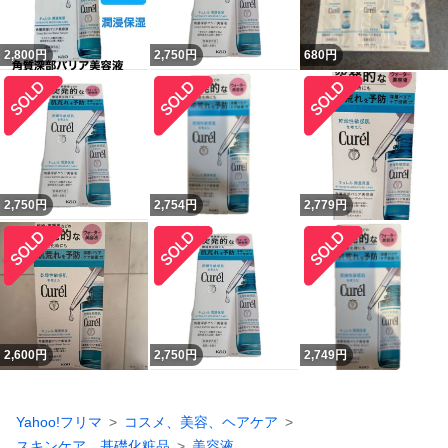
2,800
円
2,750
円
680
円
2,750
円
2,754
円
2,779
円
2,600
円
2,750
円
2,749
円
Yahoo!フリマ
コスメ、美容、ヘアケア
スキンケア、基礎化粧品
美容液