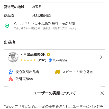
発送元の地域
埼玉県
商品ID
z621250462
Yahoo!フリマは全品送料無料・匿名配送
代金は運営が一旦預かり、評価後、出品者に支払われます
出品者
k 再出品相談OK
（
232
）
本人確認済
安心取引出品者
スピード＆安心発送
取引実績99+
ユーザーの実績について
価格の相談
商品への質問
商品への質問からの値下げ交渉、不適切なカテゴリ変更依頼は禁止です
Yahoo!フリマが定めた一定の基準を満たしたユーザーにバッジを