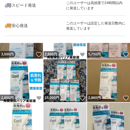
このユーザーは高頻度で24時間以内
スピード発送
に発送しています
いいね！
いいね！
2,800
円
5,600
円
2,900
円
このユーザーは設定した発送日数内に
安心発送
発送しています
いいね！
いいね！
3,500
円
2,800
円
5,750
円
いいね！
いいね！
2,800
円
15,000
円
2,860
円