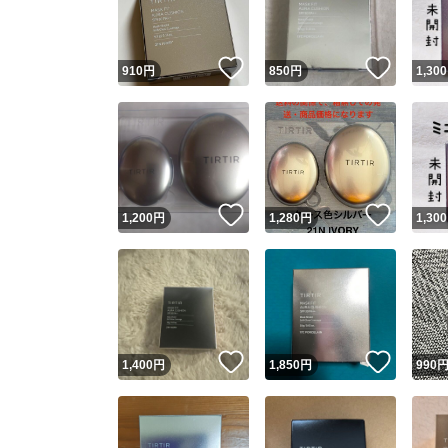
他フ
いいね！
いいね
910
円
850
円
1,300
スピード
※このバッ
スピ
いいね！
いいね
1,200
円
1,280
円
1,300
スピ
安心
いいね！
いいね
1,400
円
1,850
円
990