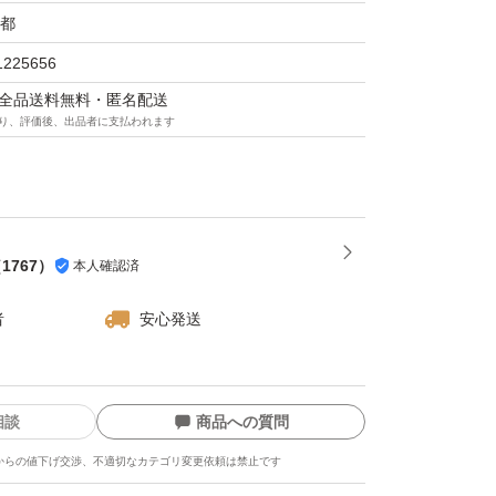
都
1225656
マは全品送料無料・匿名配送
り、評価後、出品者に支払われます
（
1767
）
本人確認済
者
安心発送
相談
商品への質問
からの値下げ交渉、不適切なカテゴリ変更依頼は禁止です