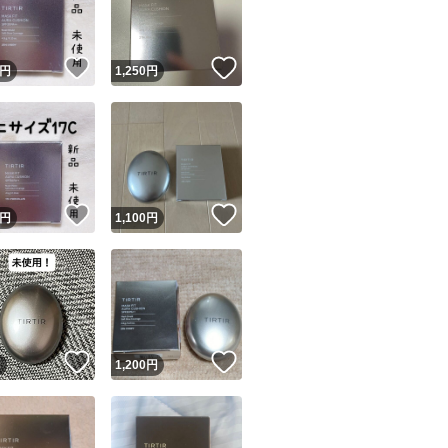
商品情報コピー機
リマ実績◯+
このユーザーは他フリマサービスでの取引実績があります
！
いいね！
いいね！
円
1,250
円
出品ページへ
&安心発送
キャンセル
ジは実績に基づく表示であり、発送を保証しているものではありません
このユーザーは高頻度で24時間以内＆設定した発送日数内に
ード＆安心発送
ます
！
いいね！
いいね！
円
1,100
円
ード発送
このユーザーは高頻度で24時間以内に発送しています
発送
このユーザーは設定した発送日数内に発送しています
！
いいね！
いいね！
円
1,200
円