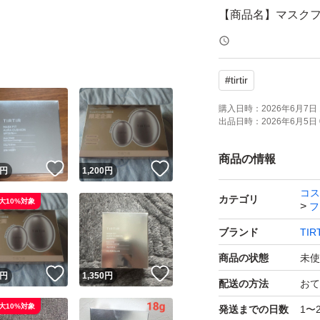
【商品名】マスクフ
【カラー】21N IVO
【容量】18g
#
tirtir
【SPF/PA】SPF30 
【商品の状態】未
購入日時：
2026年6月7日 
出品日時：
2026年6月5日 
【購入時期】2026
商品の情報
！
いいね！
いいね！
円
1,200
円
よろしくお願いい
コス
TIRTIR ティルテ
カテゴリ
大10%対象
フ
IVORY SPF30PA
ブランド
TIR
ブランド：ー
商品の状態
未使
！
いいね！
いいね！
円
1,350
円
配送の方法
おて
通常サイズ
大10%対象
発送までの日数
1〜
レギュラーサイズ