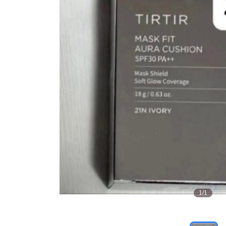
1
/
1