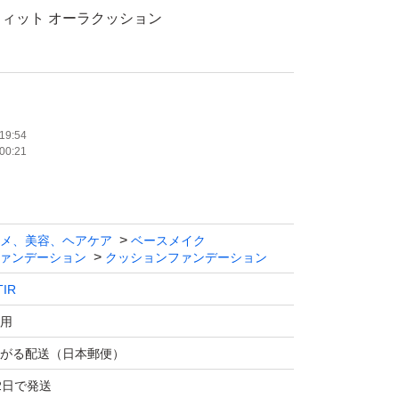
ィット オーラクッション
RY
PA++
使用
19:54
00:21
年3月
たします。
メ、美容、ヘアケア
ベースメイク
ィル マスクフィット オーラクッション 18g 21N
ァンデーション
クッションファンデーション
＋＋
TIR
用
がる配送（日本郵便）
2日で発送