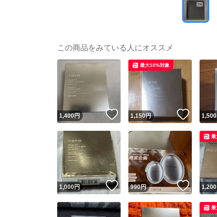
この商品をみている人にオススメ
最大10%対象
いいね！
いいね
1,400
円
1,150
円
1,500
最
いいね！
いいね
1,000
円
990
円
1,200
最