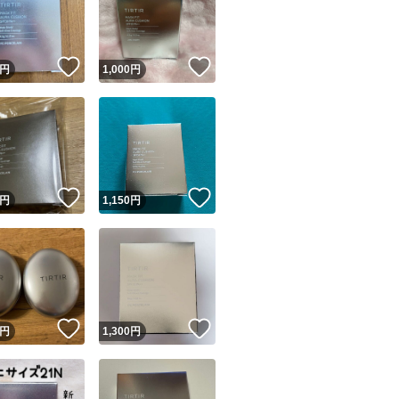
！
いいね！
いいね！
円
1,000
円
ユーザーの実績について
！
いいね！
いいね！
円
1,150
円
o!フリマが定めた一定の基準を満たしたユーザーにバッジを付与しています
出品者
この商品の情報をコピーします
取引出品者
Yahoo!フリマの基準をクリアした安心・安全なユーザーです
！
いいね！
いいね！
商品画像の
無断転載は禁止
されています
円
1,300
円
コピーされた情報は
必ずご自身の商品に合わせて編集
してください
コピーは
1商品につき1回
です
実績◯+
このユーザーはYahoo!フリマの取引を完了させた実績があり