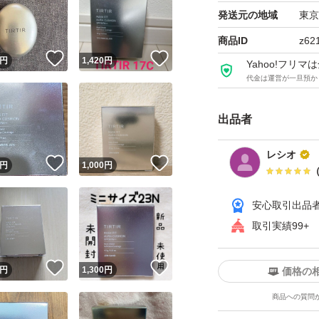
発送元の地域
東京
商品ID
z62
！
いいね！
いいね！
円
1,420
円
Yahoo!フリ
代金は運営が一旦預か
出品者
レシオ
！
いいね！
いいね！
円
1,000
円
安心取引出品
取引実績99+
！
いいね！
いいね！
円
1,300
円
価格の
商品への質問