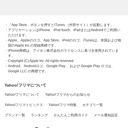
・「App Store」ボタンを押すとiTunes （外部サイト）が起動します。
・アプリケーションはiPhone、iPod touch、iPadまたはAndroidでご利用い
ただけます。
・Apple、Appleのロゴ、App Store、iPodのロゴ、iTunesは、米国および他
国のApple Inc.の登録商標です。
・iPhone商標は、アイホン株式会社のライセンスに基づき使用されていま
す。
・Copyright (C) Apple Inc. All rights reserved.
・Android、Androidロゴ、Google Play 、および Google Play ロゴは、
Google LLC の商標です。
Yahoo!フリマについて
Yahoo!フリマについて
Yahoo!フリマからのお知らせ
Yahoo!フリマトピックス
Yahoo!フリマ特集
カテゴリ一覧
ブランド一覧
ランキング
かんたんご利用ガイド
メール通知設定