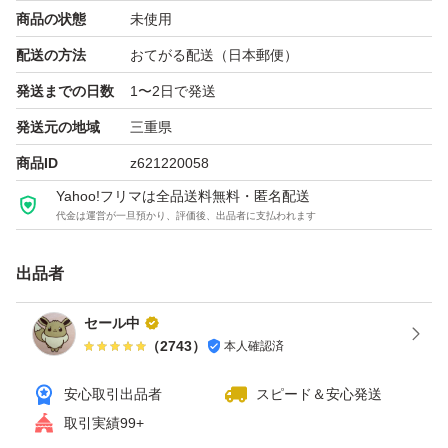
商品の状態
未使用
注文をいただいてから精米いたします。
配送の方法
おてがる配送（日本郵便）
発送までの日数
1〜2日で発送
玄米5キロ出品して1割目減りしたまま袋詰めする他の方
発送元の地域
三重県
と違い、内容量は精米5キロとなります。
商品ID
z621220058
玄米対応可能
Yahoo!フリマは全品送料無料・匿名配送
3.5.7分つきお断り
代金は運営が一旦預かり、評価後、出品者に支払われます
米糠等の要求は対応しません
出品者
一生懸命作ったお米御賞味ください
セール中
袋のデザインが変わる事もあります
（
2743
）
本人確認済
安心取引出品者
スピード＆安心発送
コメント無し購入可。
取引実績99+