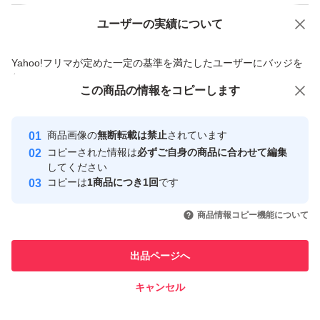
値下げ交渉ご遠慮ください
ユーザーの実績について
価格の相談
商品への質問
商品への質問からの値下げ交渉、不適切なカテゴリ変更依頼は禁止です
Yahoo!フリマが定めた一定の基準を満たしたユーザーにバッジを
付与しています
この商品をみている人にオススメ
この商品の情報をコピーします
安心取引出品者
最大10%対象
Yahoo!フリマの基準をクリアした安
安心取引出品者
商品画像の
無断転載は禁止
されています
心・安全なユーザーです
コピーされた情報は
必ずご自身の商品に合わせて編集
取引実績
してください
コピーは
1商品につき1回
です
このユーザーはYahoo!フリマの取
取引実績◯+
いいね！
いいね！
3,500
円
3,500
円
3,500
円
引を完了させた実績があります
商品情報コピー機能について
最大10%対象
最大10%対象
このユーザーは他フリマサービス
他フリマ実績◯+
出品ページへ
での取引実績があります
キャンセル
スピード&安心発送
いいね！
いいね！
5,600
※このバッジは実績に基づく表示であり、発送を保証しているものではあり
円
5,600
円
3,900
円