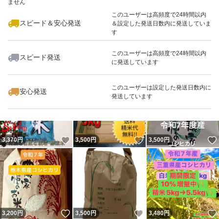
ません
このユーザーは高頻度で24時間以内
スピード＆安心発送
＆設定した発送日数内に発送していま
す
このユーザーは高頻度で24時間以内
スピード発送
に発送しています
いいね！
5,600
円
4,980
円
3,600
円
このユーザーは設定した発送日数内に
安心発送
発送しています
いいね！
いいね！
3,370
円
3,500
円
3,500
円
いいね！
いいね！
3,200
円
3,500
円
3,480
円