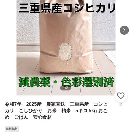
1
/
2
い
令和7年 2025産 農家直送 三重県産 コシヒ
11
カリ こしひかり お米 精米 5キロ 5kg おこ
め ごはん 安心食材
送料無料