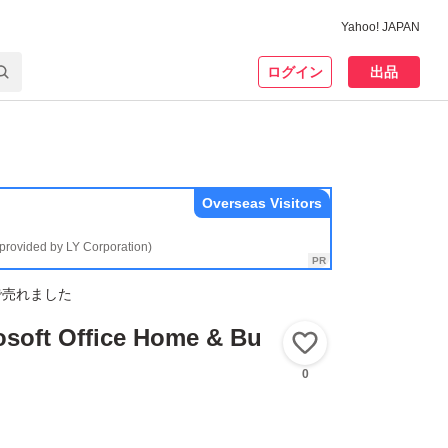
Yahoo! JAPAN
ログイン
出品
Overseas Visitors
(provided by LY Corporation)
で売れました
oft Office Home & Bu
いいね！
0