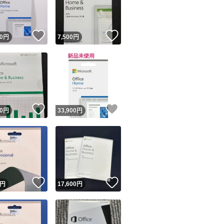
商品情報コピー機
リマ実績◯+
このユーザーは他フリマサービスでの取引実績があります
！
いいね！
いいね！
0
円
7,500
円
出品ページへ
&安心発送
キャンセル
ジは実績に基づく表示であり、発送を保証しているものではありません
このユーザーは高頻度で24時間以内＆設定した発送日数内に
ード＆安心発送
ます
！
いいね！
いいね！
0
円
33,900
円
ード発送
このユーザーは高頻度で24時間以内に発送しています
発送
このユーザーは設定した発送日数内に発送しています
！
いいね！
いいね！
円
17,600
円