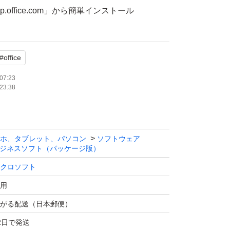
p.office.com」から簡単インストール
対応 ※専用サポートにより、自動認証システ
ーズに認証可能（お客様ご自身での電話対応は
#
office
可能
07:23
23:38
OSAカード（写真のカードを発送します）
トアップ手順書（同梱）
ホ、タブレット、パソコン
ソフトウェア
ジネスソフト（パッケージ版）
4時間以内に発送いたします。
クロソフト
証完了まで丁寧にサポートいたしますので、初
用
ください。
がる配送（日本郵便）
ため、購入後の返品・返金はご遠慮ください。
2日で発送
ろしくお願いいたします。