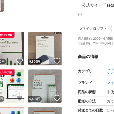
・公式サイト「setu
・電話認証のみに
ムを利用してスム
#
マイクロソフト
不要です）
大10%対象
・再インストール
購入日時：
2026年6月5日 
出品日時：
2026年6月4日 
◆ 内容物
・未使用未開封 P
商品の情報
！
いいね！
いいね！
0
円
9,800
円
・初心者向けセッ
スマ
◆ 発送・サポート
カテゴリ
大10%対象
ビ
お支払い確認後、2
ブランド
マイ
インストール・認
商品の状態
未使
めての方もご安心
！
いいね！
いいね！
円
5,480
円
配送の方法
おて
※すり替え防止の
発送までの日数
1〜
即購入OKです。よ