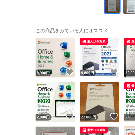
この商品をみている人にオススメ
最大10%対象
最
いいね！
いいね
8,900
円
9,800
円
32,00
最
いいね！
いいね
2,800
円
22,800
円
2,800
最大10%対象