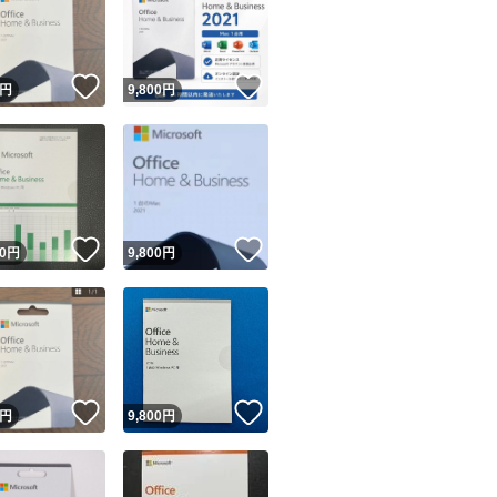
#Excel
#Outlook
！
いいね！
いいね！
円
9,800
円
#PowerPoint
ユーザーの実績について
！
いいね！
いいね！
0
円
9,800
円
o!フリマが定めた一定の基準を満たしたユーザーにバッジを付与しています
出品者
この商品の情報をコピーします
取引出品者
Yahoo!フリマの基準をクリアした安心・安全なユーザーです
！
いいね！
いいね！
商品画像の
無断転載は禁止
されています
円
9,800
円
コピーされた情報は
必ずご自身の商品に合わせて編集
してください
コピーは
1商品につき1回
です
実績◯+
このユーザーはYahoo!フリマの取引を完了させた実績があり