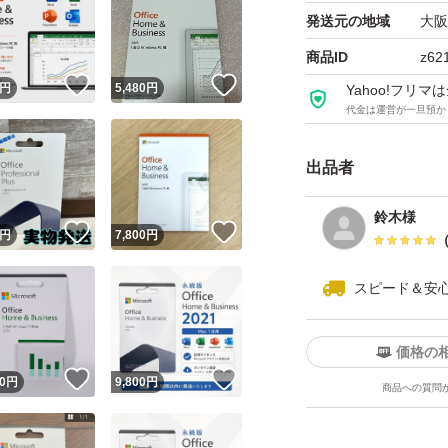
#MicrosoftOffice
発送元の地域
大阪
#Office2024
商品ID
z62
！
いいね！
いいね！
#OfficeHomeBusin
円
5,480
円
Yahoo!フリ
代金は運営が一旦預か
#POSAカード
#正規品
出品者
#永続ライセンス
#買い切り
鈴木様
！
いいね！
いいね！
円
7,800
円
#カード版
#未使用未開封
スピード＆安
#プロダクトキー
#Windows
価格の
#Mac
！
いいね！
いいね！
0
円
9,800
円
商品への質問
#日本語版
#Word