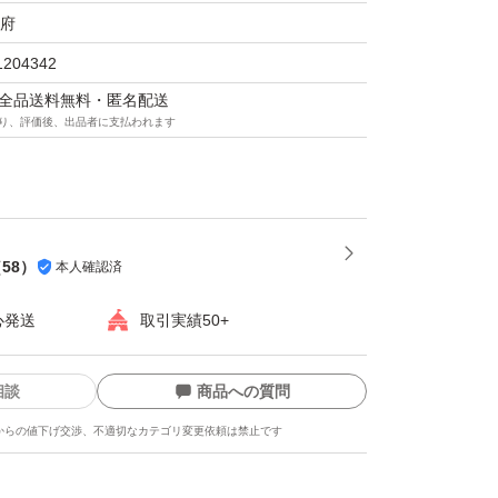
府
1204342
ess2024
マは全品送料無料・匿名配送
り、評価後、出品者に支払われます
（
58
）
本人確認済
心発送
取引実績50+
相談
商品への質問
からの値下げ交渉、不適切なカテゴリ変更依頼は禁止です